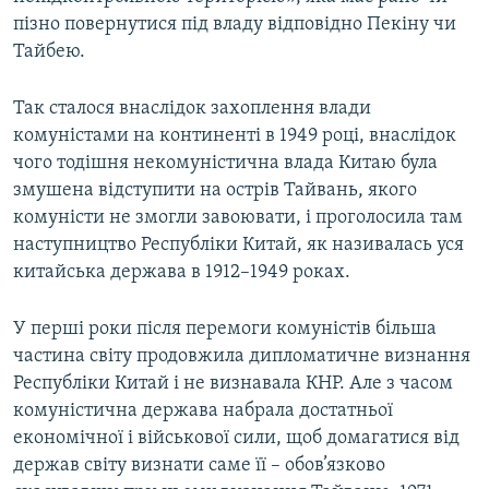
пізно повернутися під владу відповідно Пекіну чи
Тайбею.
Так сталося внаслідок захоплення влади
комуністами на континенті в 1949 році, внаслідок
чого тодішня некомуністична влада Китаю була
змушена відступити на острів Тайвань, якого
комуністи не змогли завоювати, і проголосила там
наступництво Республіки Китай, як називалась уся
китайська держава в 1912–1949 роках.
У перші роки після перемоги комуністів більша
частина світу продовжила дипломатичне визнання
Республіки Китай і не визнавала КНР. Але з часом
комуністична держава набрала достатньої
економічної і військової сили, щоб домагатися від
держав світу визнати саме її – обов’язково