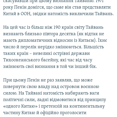
скасувавши при цьому визнання Тайваню. 1971
року Пекін домігся, що саме він став представляти
Китай в ООН, звідки натомість виключили Тайвань.
На цей час із більш ніж 190 країн світу Тайвань
визнають близько півтора десятка (як відтак не
мають дипломатичних відносин із Китаєм). Їхнє
число й перелік нерідко змінюються. Більшість
таких країн – невеликі острівні держави
Тихоокеанського басейну, які час від часу
змінюють свої визнання в той чи інший бік.
При цьому Пекін не раз заявляв, що може
повернути свою владу над островом воєнною
силою. На Тайвані натомість набирають ваги
політичні сили, ладні відмовитися від принципу
«одного Китаю» і претензій на континентальну
частину Китаю й офіційно проголосити