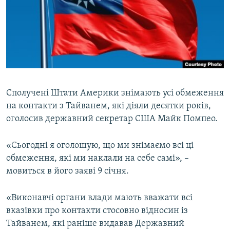
КИТАЙ.ВИКЛИКИ
МУЛЬТИМЕДІА
ФОТО
СПЕЦПРОЄКТИ
ПОДКАСТИ
Сполучені Штати Америки знімають усі обмеження
на контакти з Тайванем, які діяли десятки років,
КРИМ РЕАЛІЇ
оголосив державний секретар США Майк Помпео.
РУС
УКР
«Сьогодні я оголошую, що ми знімаємо всі ці
обмеження, які ми наклали на себе самі», –
КТАТ
мовиться в його заяві 9 січня.
ДОЛУЧАЙСЯ!
«Виконавчі органи влади мають вважати всі
вказівки про контакти стосовно відносин із
Тайванем, які раніше видавав Державний