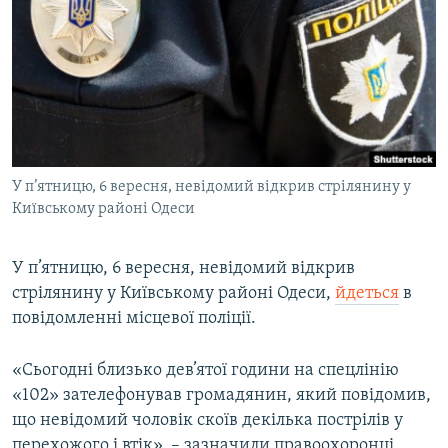
МУЛЬТИМЕДІА
ФОТО
СПЕЦПРОЄКТИ
ПОДКАСТИ
КРИМ РЕАЛІЇ
У п’ятницю, 6 вересня, невідомий відкрив стрілянину у
РУС
Київському районі Одеси
УКР
У п’ятницю, 6 вересня, невідомий відкрив
КТАТ
стрілянину у Київському районі Одеси,
йдеться
в
повідомленні місцевої поліції.
ДОЛУЧАЙСЯ!
«Сьогодні близько дев’ятої години на спецлінію
«102» зателефонував громадянин, який повідомив,
що невідомий чоловік скоїв декілька пострілів у
перехожого і втік», – зазначили правоохоронці.