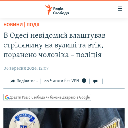
Доступність
посилання
Перейти
НОВИНИ | ПОДІЇ
до
РАДІО СВОБОДА – 70 РОКІВ
В Одесі невідомий влаштував
основного
ВСЕ ЗА ДОБУ
матеріалу
стрілянину на вулиці та втік,
СТАТТІ
Перейти
поранено чоловіка – поліція
до
ВІЙНА
ПОЛІТИКА
основної
06 вересня 2024, 12:07
РОСІЙСЬКА «ФІЛЬТРАЦІЯ»
ЕКОНОМІКА
навігації
Перейти
Поділитись
Читати без VPN
ДОНБАС.РЕАЛІЇ
СУСПІЛЬСТВО
до
КРИМ.РЕАЛІЇ
КУЛЬТУРА
пошуку
Додати Радіо Свобода як бажане джерело в Google
ТИ ЯК?
СПОРТ
СХЕМИ
УКРАЇНА
КИТАЙ.ВИКЛИКИ
СВІТ