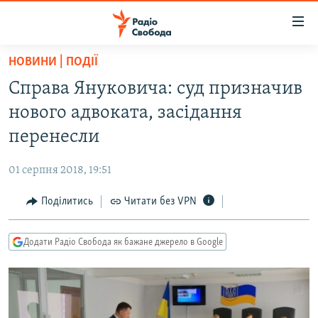
Доступність
посилання
Перейти
НОВИНИ | ПОДІЇ
до
РАДІО СВОБОДА – 70 РОКІВ
Справа Януковича: суд призначив
основного
ВСЕ ЗА ДОБУ
матеріалу
нового адвоката, засідання
СТАТТІ
Перейти
перенесли
до
ВІЙНА
ПОЛІТИКА
основної
01 серпня 2018, 19:51
РОСІЙСЬКА «ФІЛЬТРАЦІЯ»
ЕКОНОМІКА
навігації
Перейти
Поділитись
Читати без VPN
ДОНБАС.РЕАЛІЇ
СУСПІЛЬСТВО
до
КРИМ.РЕАЛІЇ
КУЛЬТУРА
пошуку
Додати Радіо Свобода як бажане джерело в Google
ТИ ЯК?
СПОРТ
СХЕМИ
УКРАЇНА
КИТАЙ.ВИКЛИКИ
СВІТ