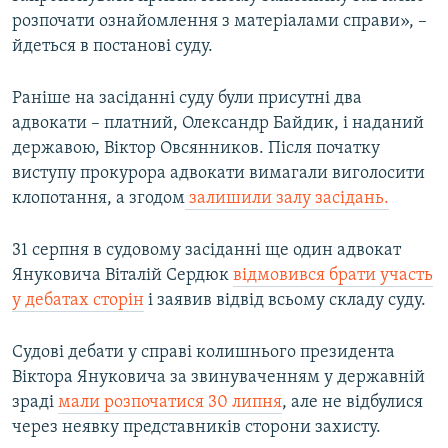
Усі сайти RFE/RL
розпочати ознайомлення з матеріалами справи», –
йдеться в постанові суду.
Раніше на засіданні суду були присутні два
адвокати – платний, Олександр Байдик, і наданий
державою, Віктор Овсянников. Після початку
виступу прокурора адвокати вимагали виголосити
клопотання, а згодом
залишили залу засідань.
31 серпня в судовому засіданні ще один адвокат
Януковича Віталій Сердюк
відмовився брати участь
у дебатах сторін
і заявив відвід всьому складу суду.
Судові дебати у справі колишнього президента
Віктора Януковича за звинуваченням у державній
зраді
мали розпочатися 30 липня
, але не відбулися
через неявку представників сторони захисту.