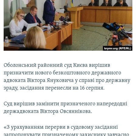
МУЛЬТИМЕДІА
ФОТО
СПЕЦПРОЄКТИ
ПОДКАСТИ
КРИМ РЕАЛІЇ
РУС
Оболонський районний суд Києва вирішив
призначити нового безкоштовного державного
УКР
адвоката Віктора Януковича у справі про державну
КТАТ
зраду, засідання перенесли на 16 серпня.
ДОЛУЧАЙСЯ!
Суд вирішив замінити призначеного напередодні
держадвоката Віктора Овсяннікова.
«З урахуванням перерви в судовому засіданні
запропонувати призначеному захиснику завчасно