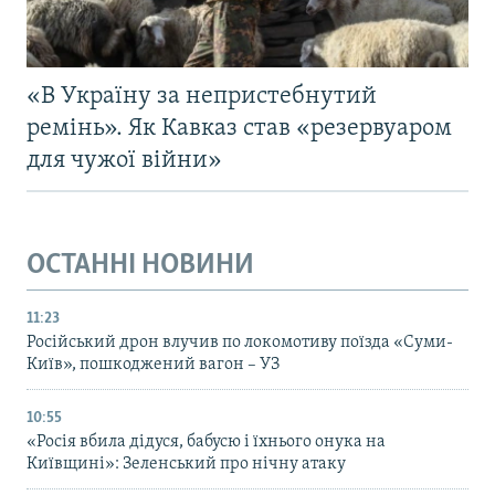
«В Україну за непристебнутий
ремінь». Як Кавказ став «резервуаром
для чужої війни»
ОСТАННІ НОВИНИ
11:23
Російський дрон влучив по локомотиву поїзда «Суми-
Київ», пошкоджений вагон – УЗ
10:55
«Росія вбила дідуся, бабусю і їхнього онука на
Київщині»: Зеленський про нічну атаку