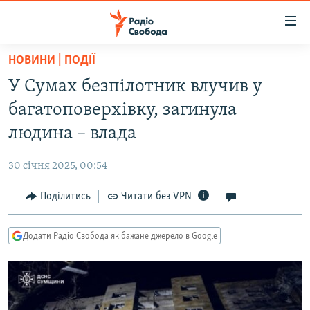
Доступність
посилання
Перейти
НОВИНИ | ПОДІЇ
до
РАДІО СВОБОДА – 70 РОКІВ
У Сумах безпілотник влучив у
основного
ВСЕ ЗА ДОБУ
матеріалу
багатоповерхівку, загинула
СТАТТІ
Перейти
людина – влада
до
ВІЙНА
ПОЛІТИКА
основної
30 січня 2025, 00:54
РОСІЙСЬКА «ФІЛЬТРАЦІЯ»
ЕКОНОМІКА
навігації
Перейти
Поділитись
Читати без VPN
ДОНБАС.РЕАЛІЇ
СУСПІЛЬСТВО
до
КРИМ.РЕАЛІЇ
КУЛЬТУРА
пошуку
Додати Радіо Свобода як бажане джерело в Google
ТИ ЯК?
СПОРТ
СХЕМИ
УКРАЇНА
КИТАЙ.ВИКЛИКИ
СВІТ