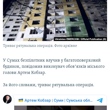
МУЛЬТИМЕДІА
ФОТО
СПЕЦПРОЄКТИ
ПОДКАСТИ
КРИМ РЕАЛІЇ
Триває рятувальна операція. Фото архівне
РУС
УКР
У Сумах безпілотник влучив у багатоповерховий
будинок, повідомив виконувач обовʼязків міського
КТАТ
голови Артем Кобзар.
ДОЛУЧАЙСЯ!
За його словами, триває рятувальна операція.