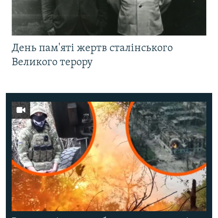
День пам'яті жертв сталінського
Великого терору