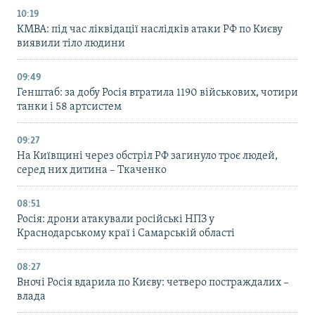
10:19
КМВА: під час ліквідації наслідків атаки РФ по Києву
виявили тіло людини
09:49
Генштаб: за добу Росія втратила 1190 військових, чотири
танки і 58 артсистем
09:27
На Київщині через обстріл РФ загинуло троє людей,
серед них дитина – Ткаченко
08:51
Росія: дрони атакували російські НПЗ у
Краснодарському краї і Самарській області
08:27
Вночі Росія вдарила по Києву: четверо постраждалих –
влада