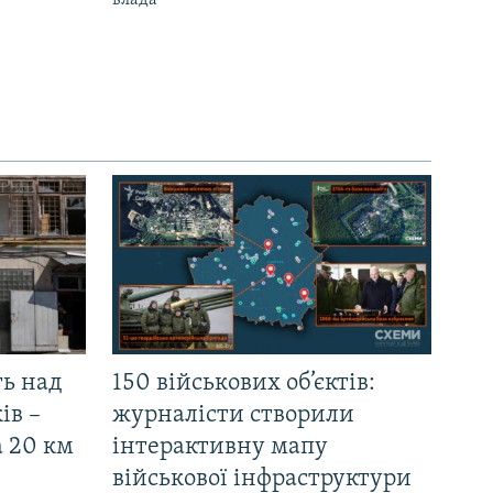
влада
ть над
150 військових об’єктів:
ів –
журналісти створили
а 20 км
інтерактивну мапу
військової інфраструктури