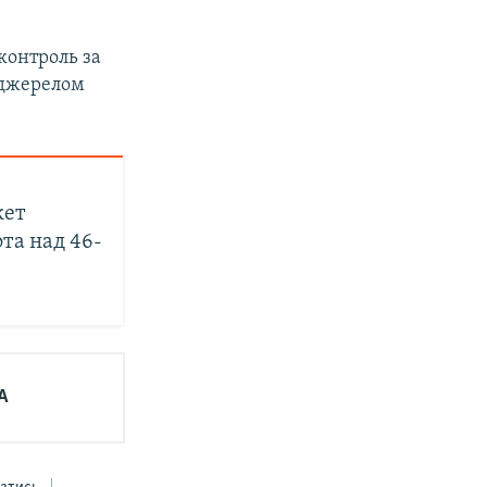
контроль за
 джерелом
кет
та над 46-
А