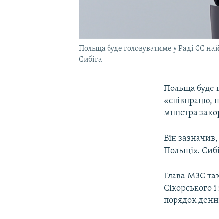
Польща буде головуватиме у Раді ЄС най
Сибіга
Польща буде г
«співпрацю, щ
міністра зако
Він зазначив,
Польщі». Сибі
Глава МЗС та
Сікорського і
порядок денн