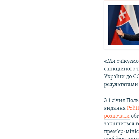
«Ми очікуємо
санкційного 
України до ЄС
результатами 
З 1 січня Пол
видання
Polit
розпочати
обг
закінчиться 
прем’єр-мініс