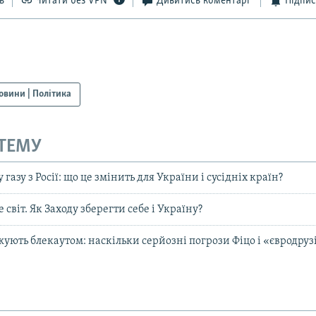
ь
Читати без VPN
Дивитись коментарі
Підпис
овини | Політика
 ТЕМУ
газу з Росії: що це змінить для України і сусідніх країн?
 світ. Як Заходу зберегти себе і Україну?
ують блекаутом: наскільки серйозні погрози Фіцо і «євродруз