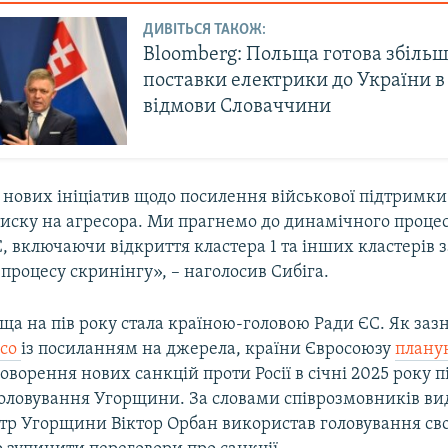
ДИВІТЬСЯ ТАКОЖ:
Bloomberg: Польща готова збіль
поставки електрики до України в 
відмови Словаччини
 нових ініціатив щодо посилення військової підтримки
тиску на агресора. Ми прагнемо до динамічного процес
, включаючи відкриття кластера 1 та інших кластерів з
процесу скринінгу», – наголосив Сибіга.
ьща на пів року стала країною-головою Ради ЄС. Як за
ico
із посиланням на джерела, країни Євросоюзу
плану
оворення нових санкцій проти Росії в січні 2025 року пі
головування Угорщини. За словами співрозмовників ви
тр Угорщини Віктор Орбан використав головування сво