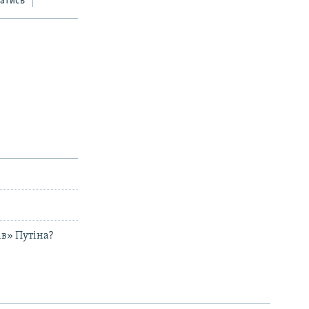
атись
ів» Путіна?