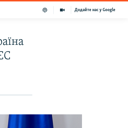
Додайте нас у Google
раїна
ЄС