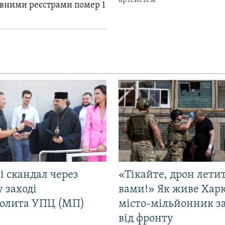
артсистем
авними реєстрами помер 1
і скандал через
«Тікайте, дрон лети
у заході
вами!» Як живе Харк
олита УПЦ (МП)
місто-мільйонник з
від фронту