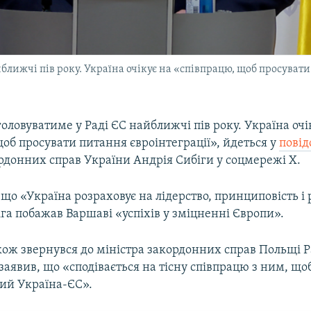
ближчі пів року. Україна очікує на «співпрацю, щоб просуват
оловуватиме у Раді ЄС найближчі пів року. Україна очі
об просувати питання євроінтеграції», йдеться у
повід
рдонних справ України Андрія Сибіги у соцмережі X.
 що «Україна розраховує на лідерство, принциповість і 
га побажав Варшаві «успіхів у зміцненні Європи».
кож звернувся до міністра закордонних справ Польщі 
 заявив, що «сподівається на тісну співпрацю з ним, що
ий Україна-ЄС».