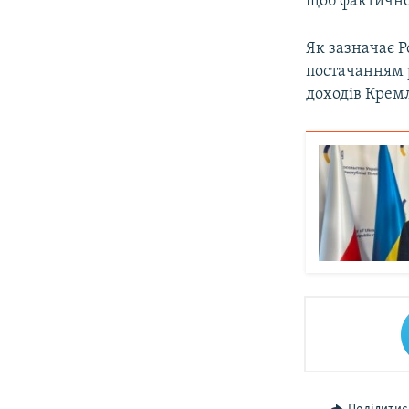
щоб фактично
Як зазначає P
постачанням 
доходів Крем