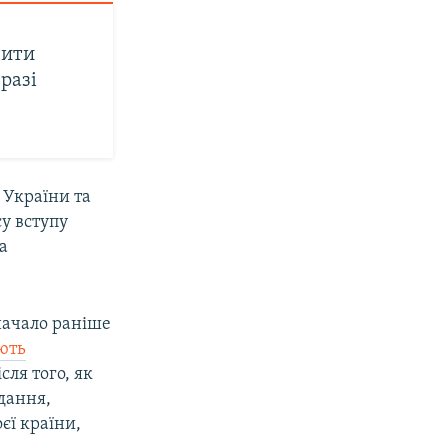
шити
разі
 України та
у вступу
а
значало раніше
ють
сля того, як
дання,
єї країни,