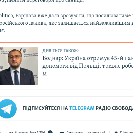
 зупинити переговори про санкції.
olitico, Варшава вже дала зрозуміти, що посилюватиме 
російського палива, яке залишається найважливішим
ля.
ДИВІТЬСЯ ТАКОЖ:
Боднар: Україна отримує 45-й па
допомоги від Польщі, триває робо
м
ПІДПИСУЙТЕСЯ НА
TELEGRAM
РАДІО СВОБОД