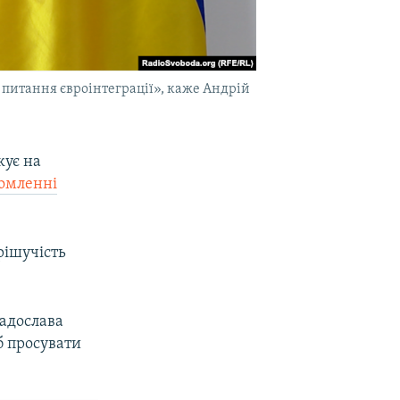
и питання євроінтеграції», каже Андрій
кує на
омленні
рішучість
Радослава
б просувати