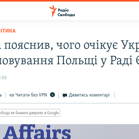
ЛІТИКА
 пояснив, чого очікує Ук
ловування Польщі у Раді 
5:55
ь
Читати без VPN
Дивитись коментарі
обода як бажане джерело в Google