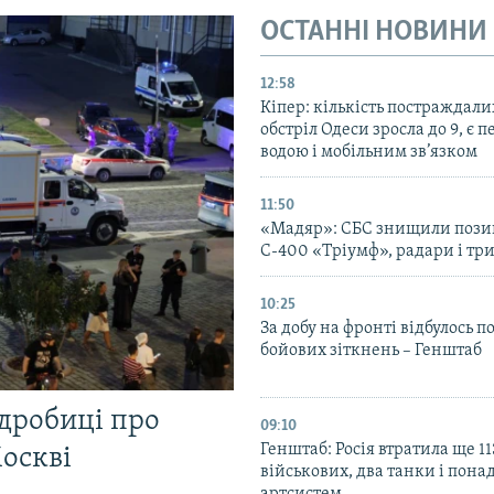
ОСТАННІ НОВИНИ
12:58
Кіпер: кількість постраждали
обстріл Одеси зросла до 9, є п
водою і мобільним зв’язком
11:50
«Мадяр»: СБС знищили пози
С-400 «Тріумф», радари і три
10:25
За добу на фронті відбулось п
бойових зіткнень – Генштаб
одробиці про
09:10
Генштаб: Росія втратила ще 1
Москві
військових, два танки і пона