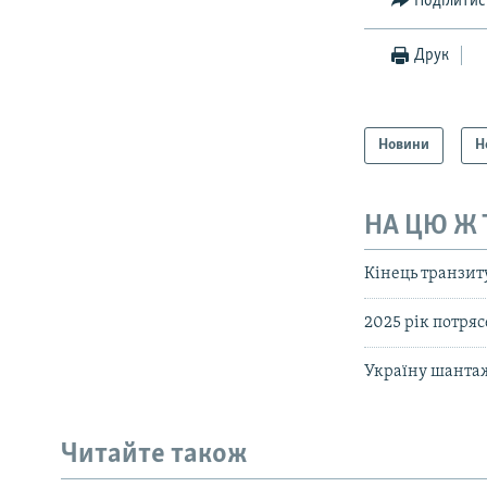
Поділитис
Друк
Новини
Н
НА ЦЮ Ж
Кінець транзиту 
2025 рік потрясе
Україну шантаж
Читайте також