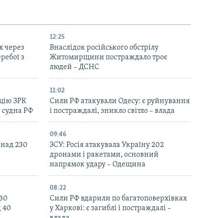
12:25
х через
Внаслідок російського обстрілу
еребої з
Житомирщини постраждало троє
людей – ДСНС
11:02
цію ЗРК
Сили РФ атакували Одесу: є руйнування
 судна РФ
і постраждалі, зникло світло – влада
09:46
онад 230
ЗСУ: Росія атакувала Україну 202
дронами і ракетами, основний
напрямок удару – Одещина
08:22
130
Сили РФ вдарили по багатоповерхівках
д 40
у Харкові: є загиблі і постраждалі –