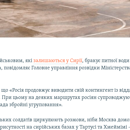
ійськовим, які
залишаються у Сирії
, бракує питної води
, повідомляє Головне управління розвідки Міністерст
 що «Росія продовжує виводити свій контингент із від
ї. При цьому на деяких маршрутах росіян супроводжую
ада збройні угруповання».
ських солдатів циркулюють розмови, ніби Москва домо
исутності на сирійських базах у Тартусі та Хмеймімі 