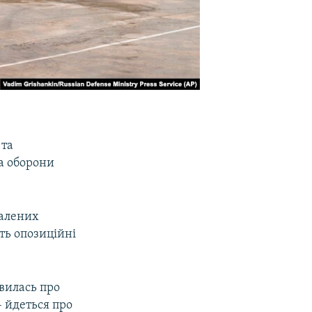
 та
ва оборони
далених
ть опозиційні
вилась про
– йдеться про