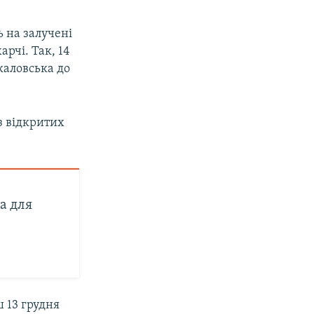
 на залучені
рчі. Так, 14
каловська до
 з відкритих
а для
 13 грудня