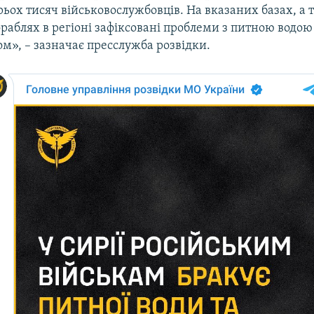
трьох тисяч військовослужбовців. На вказаних базах, а 
раблях в регіоні зафіксовані проблеми з питною водою
м», – зазначає пресслужба розвідки.