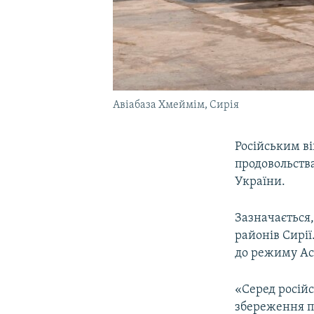
Авіабаза Хмеймім, Сирія
Російським в
продовольства
України.
Зазначається,
районів Сирі
до режиму Ас
«Серед росій
збереження пр