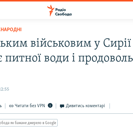
ЖНАРОДНІ
ським військовим у Сирії
 питної води і продоволь
12:55
ь
Читати без VPN
Дивитись коментарі
обода як бажане джерело в Google