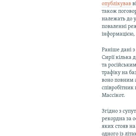
опублікував
в
також поговор
належать до 
поваленні реж
інформацією, 
Раніше дані 
Сирії кілька
та російськи
трафіку на ба
воно повним 
співробітник 
Массікот.
Згідно з супу
рекордна за ос
яких стояв на
одного із літак