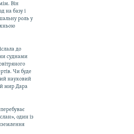
мім. Він
д на базу і
шальну роль у
їхньою
іслала до
ими суднами
овітряного
ртів. Чи буде
ший науковий
ий мир Дара
 перебуває
слан», один із
иземлення