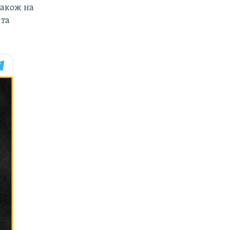
також на
 та