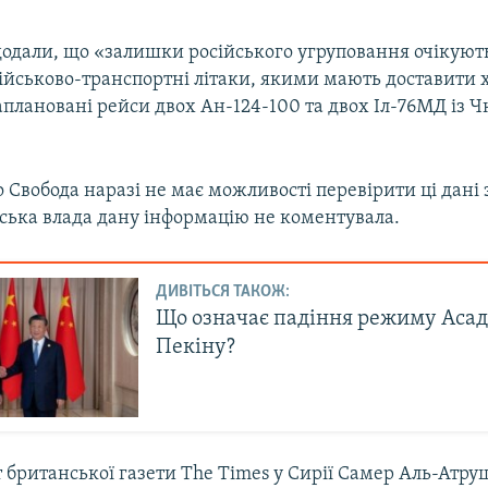
додали, що «залишки російського угруповання очікують
військово-транспортні літаки, якими мають доставити ха
аплановані рейси двох Ан-124-100 та двох Іл-76МД із Ч
о Свобода наразі не має можливості перевірити ці дані
йська влада дану інформацію не коментувала.
ДИВІТЬСЯ ТАКОЖ:
Що означає падіння режиму Асад
Пекіну?
британської газети The Times у Сирії Самер Аль-Атруш