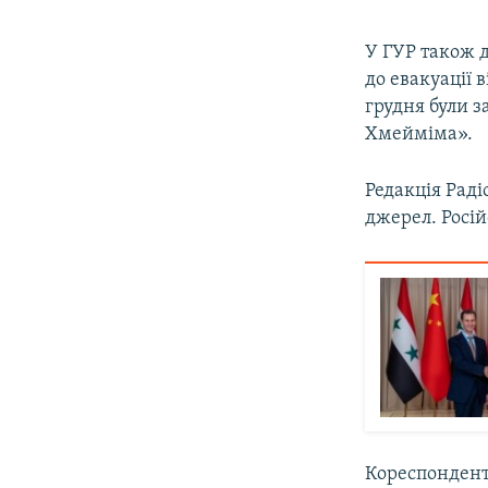
У ГУР також 
до евакуації 
грудня були з
Хмейміма».
Редакція Раді
джерел. Росі
Кореспондент 