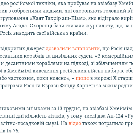
ідео російської техніки, яка прибуває на авіабазу Хмей
ив з озброєними людьми, які охороняють головний в’їз
угруповання «Хаят Тахрір аш-Шам», яке відіграло вирі
иму Асада. Охоронці бази сказали журналісту, що, за 
Росія виводить свої війська з країни.
з відкритих джерел
дозволили встановити
, що Росія над
 десантних кораблів та цивільних суден. «З комерційн
ми десантними кораблями на підході, зі збільшенням п
зі в Хмеймімі виведення російських військ набирає обе
або частковим, поки неясно», –
пише
в мережі Х стар
програми Росії та Євразії Фонду Карнегі за міжнародн
тниковими знімками за 13 грудня, на авіабазі Хмеймім
танні дні кількість літаків, у тому числі два Ан-124 «Ру
 злітно-посадковій смузі. На
відео
також потрапило пр
ів Іл-76.