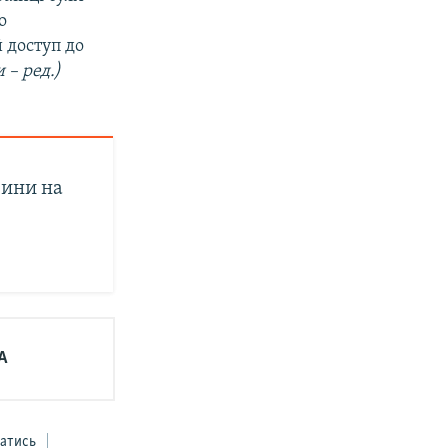
о
 доступ до
 – ред.)
вини на
А
атись