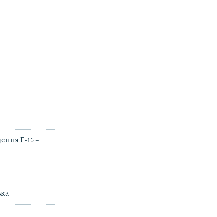
ення F-16 –
ька