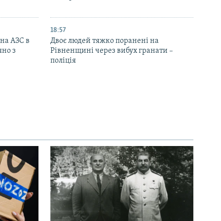
18:57
 на АЗС в
Двоє людей тяжко поранені на
яно з
Рівненщині через вибух гранати –
поліція