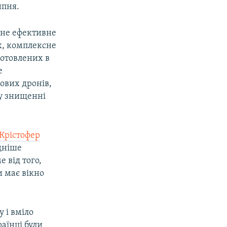
ипня.
дне ефективне
ах, комплексне
готовлених в
е
ових дронів,
 у знищенні
Крістофер
адніше
 від того,
 має вікно
 і вміло
аїнці були