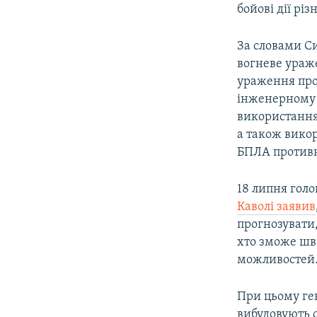
бойові дії різ
За словами С
вогневе ураже
ураження про
інженерному 
використання 
а також викор
БПЛА против
18 липня гол
Каволі заявив
прогнозувати,
хто зможе шв
можливостей
При цьому ген
вибудовують с