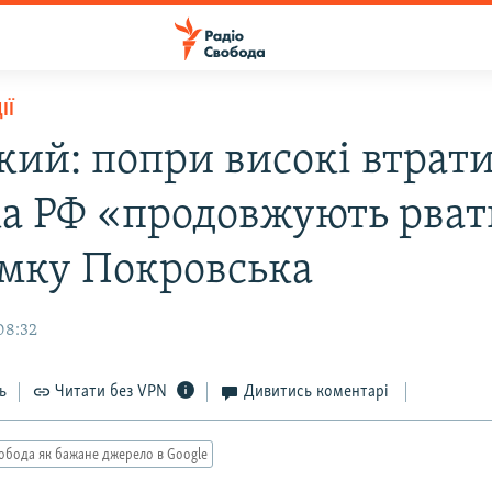
ІЇ
кий: попри високі втрати
ка РФ «продовжують рват
мку Покровська
08:32
ь
Читати без VPN
Дивитись коментарі
обода як бажане джерело в Google