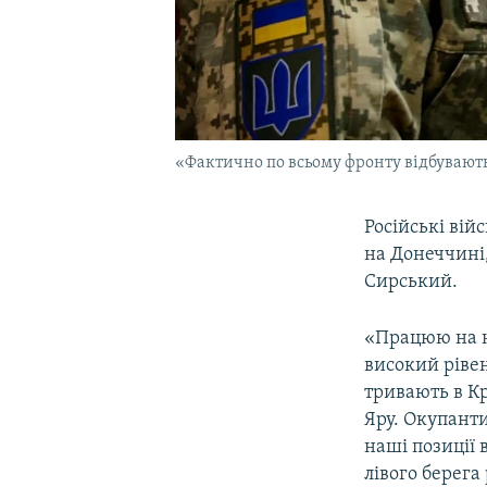
«Фактично по всьому фронту відбуваютьс
Російські вій
на Донеччині
Сирський.
«Працюю на н
високий рівен
тривають в К
Яру. Окупант
наші позиції 
лівого берега