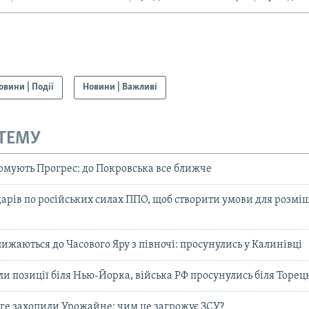
овини | Події
Новини | Важливі
 ТЕМУ
рмують Прогрес: до Покровська все ближче
дарів по російських силах ППО, щоб створити умови для розміщ
ижаються до Часового Яру з півночі: просунулись у Калинівці
ли позиції біля Нью-Йорка, війська РФ просунулись біля Торец
уге захопили Урожайне: чим це загрожує ЗСУ?