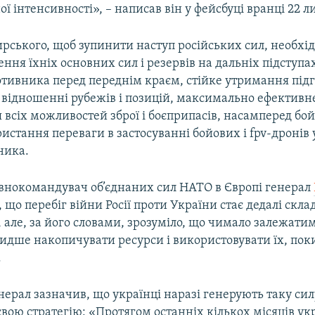
ної інтенсивності», – написав він у фейсбуці вранці 22 л
ирського, щоб зупинити наступ російських сил, необхі
ння їхніх основних сил і резервів на дальніх підступ
тивника перед переднім краєм, стійке утримання під
відношенні рубежів і позицій, максимально ефективн
всіх можливостей зброї і боєприпасів, насамперед бой
истання переваги в застосуванні бойових і fpv-дронів
ника.
овнокомандувач об’єднаних сил НАТО в Європі генерал
, що перебіг війни Росії проти України стає дедалі скл
 але, за його словами, зрозуміло, що чимало залежатиме
идше накопичувати ресурси і використовувати їх, поки
.
ерал зазначив, що українці наразі генерують таку силу
вою стратегію: «Протягом останніх кількох місяців укр