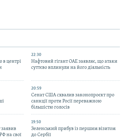
22:30
ю в центрі
Нафтовий гігант ОАЕ заявляє, що атаки
и
суттєво вплинули на його діяльність
20:59
Cенат США схвалив законопроєкт про
ші
санкції проти Росії переважною
більшістю голосів
19:50
 заявив
Зеленський прибув із першим візитом
РФ на свої
до Сербії