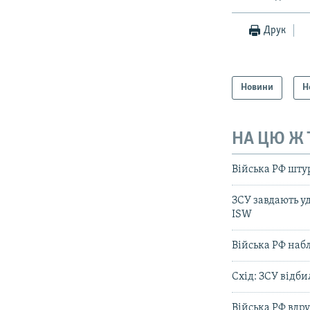
Друк
Новини
Н
НА ЦЮ Ж
Війська РФ шту
ЗСУ завдають у
ISW
Війська РФ набл
Схід: ЗСУ відби
Війська РФ вдр