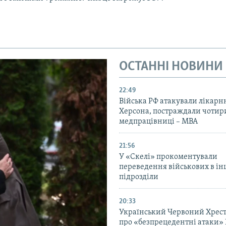
ОСТАННІ НОВИНИ
22:49
Війська РФ атакували лікарн
Херсона, постраждали чотир
медпрацівниці – МВА
21:56
У «Скелі» прокоментували
переведення військових в ін
підрозділи
20:33
Український Червоний Хрест
про «безпрецедентні атаки» 