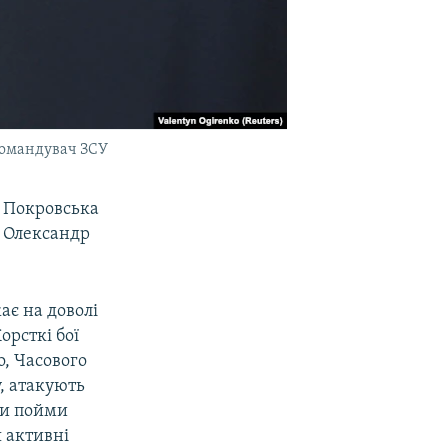
окомандувач ЗСУ
у Покровська
 Олександр
ає на доволі
орсткі бої
о, Часового
, атакують
ови пойми
я активні