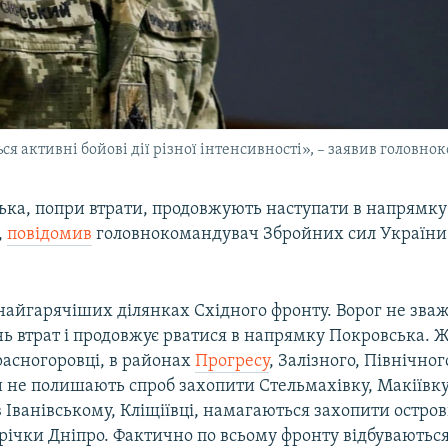
я активні бойові дії різної інтенсивності», – заявив головн
ська, попри втрати, продовжують наступати в напрямк
,
повідомив
головнокомандувач Збройних сил України
айгарячіших ділянках Східного фронту. Ворог не зваж
ь втрат і продовжує рватися в напрямку Покровська. Ж
расногоровці, в районах
Прогресу
, Залізного, Північног
и не полишають спроб захопити Стельмахівку, Макіївку
в Іванівському, Кліщіївці, намагаються захопити остр
 річки Дніпро. Фактично по всьому фронту відбуваютьс