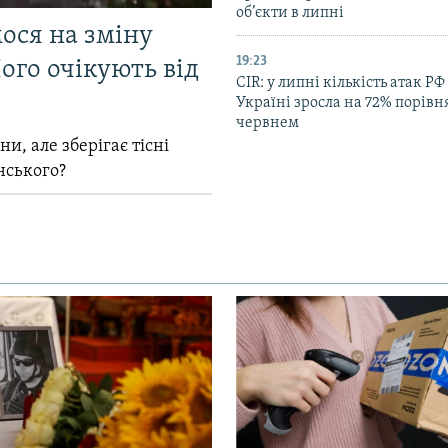
об’єкти в липні
мося на зміну
19:23
ого очікують від
CIR: у липні кількість атак РФ
Україні зросла на 72% порівн
червнем
и, але зберігає тісні
нського?