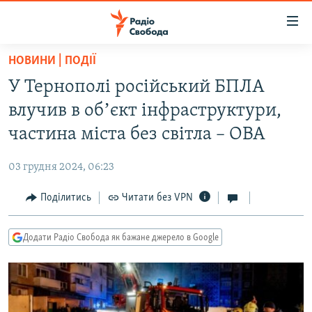
Доступність
посилання
Перейти
НОВИНИ | ПОДІЇ
до
РАДІО СВОБОДА – 70 РОКІВ
У Тернополі російський БПЛА
основного
ВСЕ ЗА ДОБУ
матеріалу
влучив в обʼєкт інфраструктури,
СТАТТІ
Перейти
частина міста без світла – ОВА
до
ВІЙНА
ПОЛІТИКА
основної
03 грудня 2024, 06:23
РОСІЙСЬКА «ФІЛЬТРАЦІЯ»
ЕКОНОМІКА
навігації
Перейти
Поділитись
Читати без VPN
ДОНБАС.РЕАЛІЇ
СУСПІЛЬСТВО
до
КРИМ.РЕАЛІЇ
КУЛЬТУРА
пошуку
Додати Радіо Свобода як бажане джерело в Google
ТИ ЯК?
СПОРТ
СХЕМИ
УКРАЇНА
КИТАЙ.ВИКЛИКИ
СВІТ