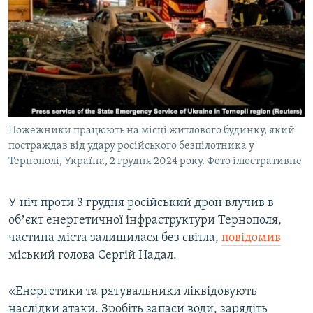
МУЛЬТИМЕДІА
ФОТО
СПЕЦПРОЄКТИ
ПОДКАСТИ
КРИМ РЕАЛІЇ
Пожежники працюють на місці житлового будинку, який
РУС
постраждав від удару російського безпілотника у
Тернополі, Україна, 2 грудня 2024 року. Фото ілюстративне
УКР
КТАТ
У ніч проти 3 грудня російський дрон влучив в
обʼєкт енергетичної інфраструктури Тернополя,
ДОЛУЧАЙСЯ!
частина міста залишилася без світла,
повідомив
міський голова Сергій Надал.
«Енергетики та рятувальники ліквідовують
наслідки атаки. Зробіть запаси води, зарядіть