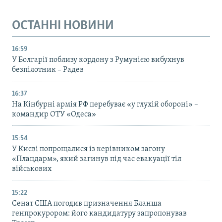
ОСТАННІ НОВИНИ
16:59
У Болгарії поблизу кордону з Румунією вибухнув
безпілотник – Радев
16:37
На Кінбурні армія РФ перебуває «у глухій обороні» –
командир ОТУ «Одеса»
15:54
У Києві попрощалися із керівником загону
«Плацдарм», який загинув під час евакуації тіл
військових
15:22
Сенат США погодив призначення Бланша
генпрокурором: його кандидатуру запропонував