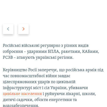
Н
В
а
п
з
е
а
р
Російські військові регулярно з різних видів
д
е
озброєння – ударними БПЛА, ракетами, КАБами,
д
РСЗВ – атакують українські регіони.
Керівництво Росії заперечує, що російська армія під
час повномасштабної війни завдає
цілеспрямованих ударів по цивільній
інфраструктурі міст і сіл України, убиваючи
цивільне населення
і руйнуючи лікарні, школи,
дитячі садочки, об’єкти енергетики та
водозабезпечення.