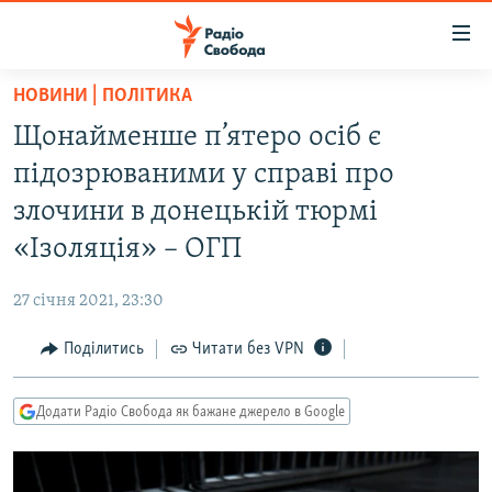
Доступність
посилання
Перейти
НОВИНИ | ПОЛІТИКА
до
РАДІО СВОБОДА – 70 РОКІВ
Щонайменше п’ятеро осіб є
основного
ВСЕ ЗА ДОБУ
матеріалу
підозрюваними у справі про
СТАТТІ
Перейти
злочини в донецькій тюрмі
до
ВІЙНА
ПОЛІТИКА
«Ізоляція» – ОГП
основної
РОСІЙСЬКА «ФІЛЬТРАЦІЯ»
ЕКОНОМІКА
навігації
27 січня 2021, 23:30
Перейти
ДОНБАС.РЕАЛІЇ
СУСПІЛЬСТВО
до
Поділитись
Читати без VPN
КРИМ.РЕАЛІЇ
КУЛЬТУРА
пошуку
ТИ ЯК?
СПОРТ
Додати Радіо Свобода як бажане джерело в Google
СХЕМИ
УКРАЇНА
КИТАЙ.ВИКЛИКИ
СВІТ