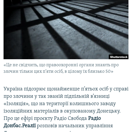
МУЛЬТИМЕДІА
ФОТО
СПЕЦПРОЄКТИ
ПОДКАСТИ
КРИМ РЕАЛІЇ
РУС
«Це не свідчить, що правоохоронні органи знають про
УКР
злочин тільки цих п’яти осіб, в цілому їх близько 50»
КТАТ
Україна підозрює щонайменше п’ятьох осіб у справі
про злочини у так званій підпільній в’язниці
ДОЛУЧАЙСЯ!
«Ізоляція», що на території колишнього заводу
ізоляційних матеріалів в окупованому Донецьку.
Про це ефірі проєкту Радіо Свобода
Радіо
Донбас.Реалії
розповів начальник управління