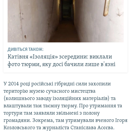
ДИВІТЬСЯ ТАКОЖ:
Катівня «Ізоляція» зсередини: виклали
фото тюрми, яку досі бачили лише в'язні
У 2014 році російські гібридні сили захопили
територію музею сучасного мистецтва
(колишнього заводу ізоляційних матеріалів) та
влаштували там таємну тюрму. Про утримання та
тортури там заявляли звільнені з полону
громадяни. Зокрема, там утримували вченого Ігоря
Козловського та журналіста Станіслава Асєєва.