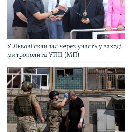
У Львові скандал через участь у заході
митрополита УПЦ (МП)