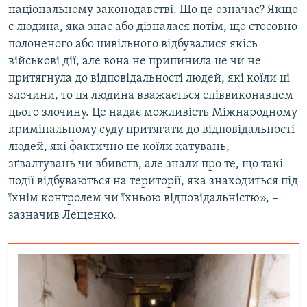
національному законодавстві. Що це означає? Якщо
є людина, яка знає або дізналася потім, що стосовно
полоненого або цивільного відбувалися якісь
військові дії, але вона не припинила це чи не
притягнула до відповідальності людей, які коїли ці
злочини, то ця людина вважається співвиконавцем
цього злочину. Це надає можливість Міжнародному
кримінальному суду притягати до відповідальності
людей, які фактично не коїли катувань,
зґвалтувань чи вбивств, але знали про те, що такі
події відбуваються на території, яка знаходиться під
їхнім контролем чи їхньою відповідальністю», –
зазначив Лещенко.