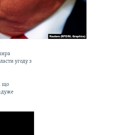
мира
асти угоду з
, що
 «дуже