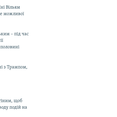
ні Вільям
ле можливої
ким – під час
ії
 половині
і з Трампом,
тіним, щоб
воду подій на