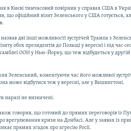
ня в Києві тимчасовий повірник у справах США в Украї
в, що офіційний візит Зеленського у США готується, а
в.
назвав дві інші можливості зустрічей Трампа з Зеленсь
ізиту обох президентів до Польщі у вересні і під час сес
самблеї ООН у Нью-Йорку, що теж відбудеться у другій
ня Зеленський, коментуючи час його можливої зустріч
вона може відбутися теж у вересні, але у Вашингтоні.
и наразі не визначені.
акож говорив, що готовий до прямих переговорів із Пу
о врегулювання кризи на Донбасі. Але у заявах із при
никає прямих згадок про агресію Росії.