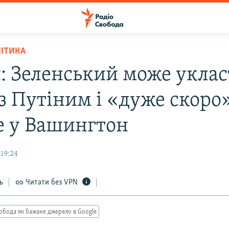
ЛІТИКА
: Зеленський може укла
 з Путіним і «дуже скоро
е у Вашингтон
19:24
ь
Читати без VPN
обода як бажане джерело в Google