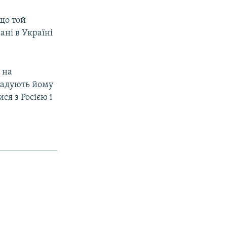
кщо той
ані в Україні
 на
гадують йому
ся з Росією і