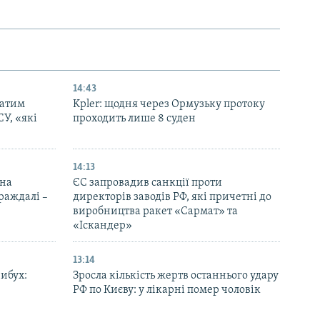
14:43
патим
Kpler: щодня через Ормузьку протоку
СУ, «які
проходить лише 8 суден
14:13
 на
ЄС запровадив санкції проти
траждалі –
директорів заводів РФ, які причетні до
виробництва ракет «Сармат» та
«Іскандер»
13:14
вибух:
Зросла кількість жертв останнього удару
РФ по Києву: у лікарні помер чоловік