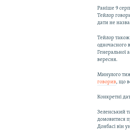
Раніше 9 серп
Тейлор говори
дати не назва
Тейлор також 
одночасного в
Генеральної а
вересня.
Минулого тиж
говорив
, що 
Конкретні дат
Зеленський т
домовитися пр
Донбасі він у