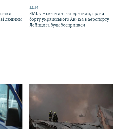
12:34
 атаки
ЗМІ: у Німеччині заперечили, що на
дві людини
борту українського Ан-124 в аеропорту
Лейпцига були боєприпаси