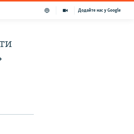
Додайте нас у Google
сти
»