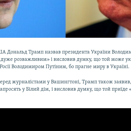
А Дональд Трамп назвав президента України Володи
«дуже розважливим» і висловив думку, що той може укл
Росії Володимиром Путіним, бо прагне миру в Україні.
еред журналістами у Вашингтоні, Трамп також заявив
апросять у Білий дім, і висловив думку, що той приїде