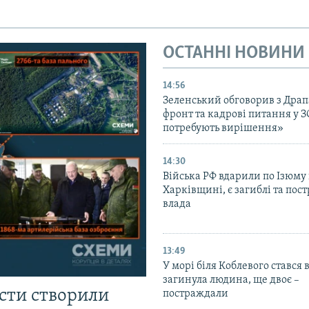
ОСТАННІ НОВИНИ
14:56
Зеленський обговорив з Дра
фронт та кадрові питання у З
потребують вирішення»
14:30
Війська РФ вдарили по Ізюму
Харківщині, є загиблі та пос
влада
13:49
У морі біля Коблевого стався 
загинула людина, ще двоє –
істи створили
постраждали