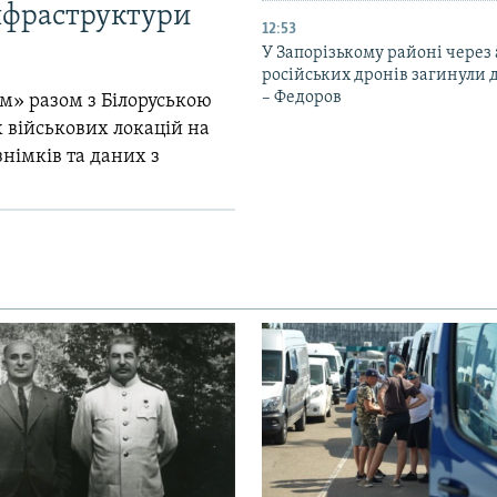
інфраструктури
12:53
У Запорізькому районі через
російських дронів загинули 
– Федоров
м» разом з Білоруською
 військових локацій на
знімків та даних з