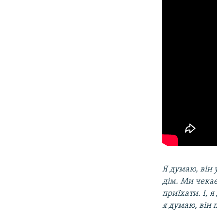
Я думаю, він 
дім. Ми чекає
приїхати. І, 
я думаю, він 