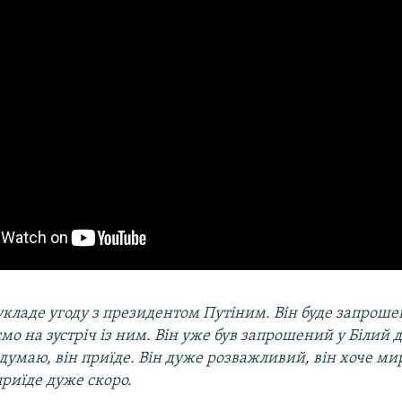
укладе угоду з президентом Путіним. Він буде запроше
мо на зустріч із ним. Він уже був запрошений у Білий ді
я думаю, він приїде. Він дуже розважливий, він хоче миру
приїде дуже скоро.