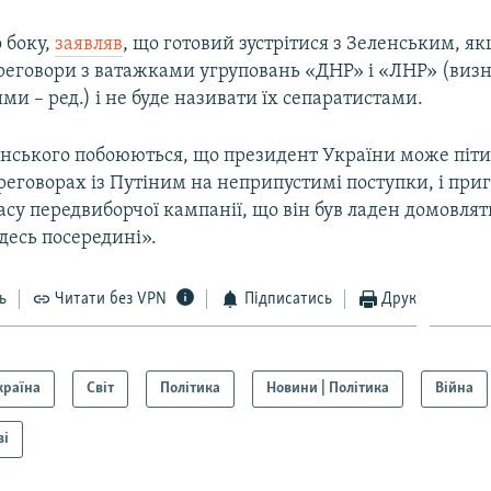
о боку,
заявляв
, що готовий зустрітися з Зеленським, я
реговори з ватажками угруповань «ДНР» і «ЛНР» (визн
и – ред.) і не буде називати їх сепаратистами.
нського побоюються, що президент України може піти
еговорах із Путіним на неприпустимі поступки, і при
часу передвиборчої кампанії, що він був ладен домовляти
десь посередині».
ь
Читати без VPN
Підписатись
Друк
країна
Світ
Політика
Новини | Політика
Війна
ві