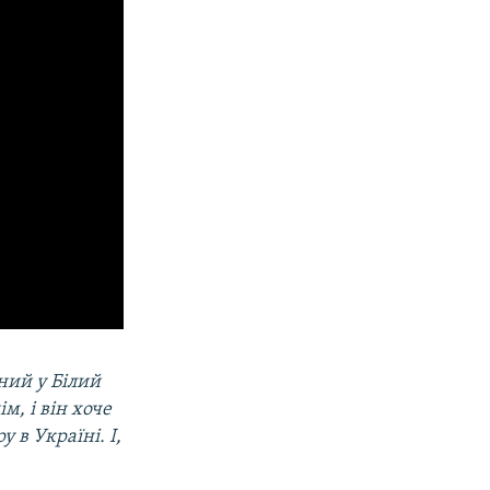
ний у Білий
м, і він хоче
 в Україні. І,