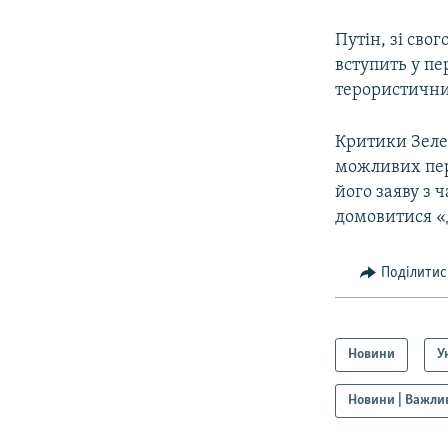
Путін, зі свог
вступить у пе
терористичним
Критики Зеле
можливих пер
його заяву з 
домовитися «
Поділитис
Новини
У
Новини | Важли