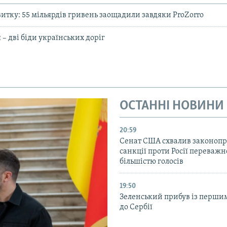
тку: 55 мільярдів гривень заощадили завдяки ProZorro
 – дві біди українських доріг
ОСТАННІ НОВИНИ
20:59
Cенат США схвалив законопр
санкції проти Росії переваж
більшістю голосів
19:50
Зеленський прибув із перши
до Сербії