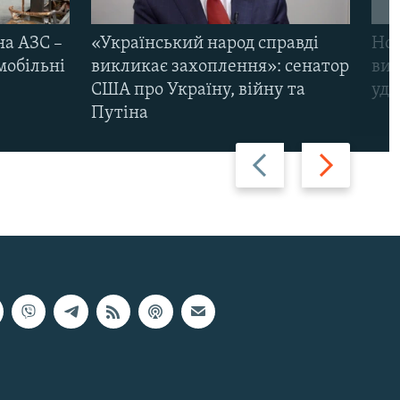
на АЗС –
«Український народ справді
Нов
мобільні
викликає захоплення»: сенатор
виж
США про Україну, війну та
уда
Путіна
Назад
Вперед