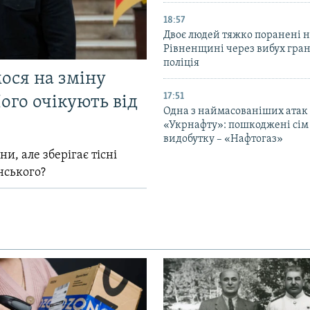
18:57
Двоє людей тяжко поранені 
Рівненщині через вибух гран
поліція
мося на зміну
17:51
ого очікують від
Одна з наймасованіших атак
«Укрнафту»: пошкоджені сім 
видобутку – «Нафтогаз»
и, але зберігає тісні
нського?