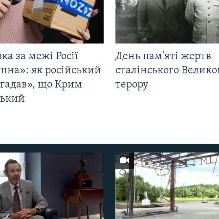
ка за межі Росії
День пам'яті жертв
пна»: як російський
сталінського Велико
згадав», що Крим
терору
ський