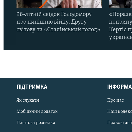
98-літній свідок Голодомору
«Поразк
про нинішню війну, Другу
неприпу
світову та «Сталінський голод»
Кертіс п
українс
КРИМ РЕАЛІЇ
РУС
ПІДТРИМКА
ІНФОРМА
УКР
КТАТ
Як слухати
Про нас
Мобільний додаток
Наш кодек
ДОЛУЧАЙСЯ!
Поштова розсилка
Правові ас