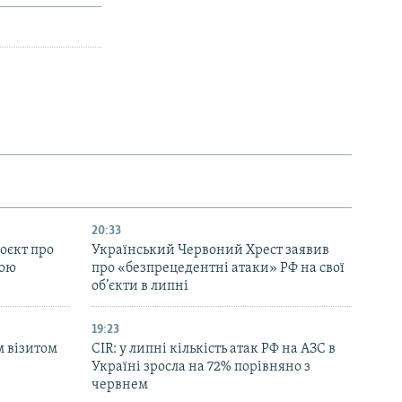
20:33
оєкт про
Український Червоний Хрест заявив
ною
про «безпрецедентні атаки» РФ на свої
об’єкти в липні
19:23
м візитом
CIR: у липні кількість атак РФ на АЗС в
Україні зросла на 72% порівняно з
червнем