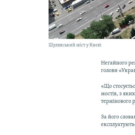
Шулявський міст у Києві
Негайного ре
голови «Украв
«Що стосуєтьс
мостів, з яки
термінового р
За його слова
експлуатують