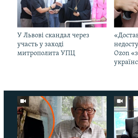
У Львові скандал через
«Достав
участь у заході
недосту
митрополита УПЦ
Ozon «
україн