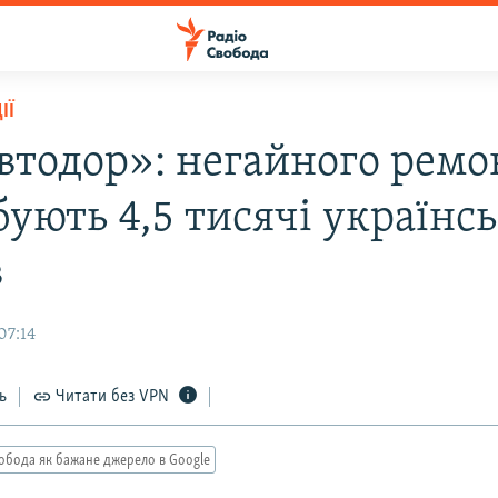
ІЇ
втодор»: негайного ремо
бують 4,5 тисячі українс
в
07:14
ь
Читати без VPN
обода як бажане джерело в Google