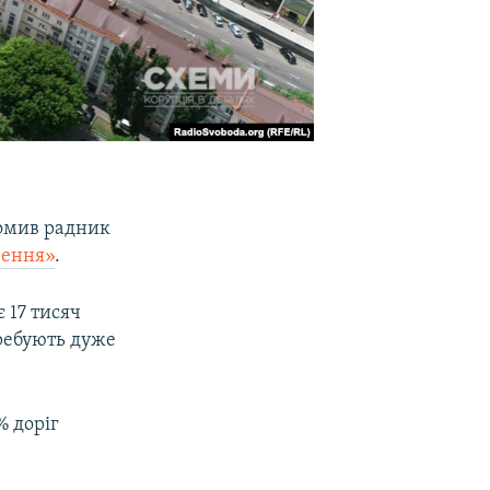
домив радник
чення»
.
 17 тисяч
требують дуже
% доріг