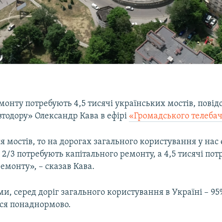
монту потребують 4,5 тисячі українських мостів, пові
тодору» Олександр Кава в ефірі
«Громадського телеба
я мостів, то на дорогах загального користування у нас є
х 2/3 потребують капітального ремонту, а 4,5 тисячі по
емонту», – сказав Кава.
ми, серед доріг загального користування в Україні – 95
ся понаднормово.