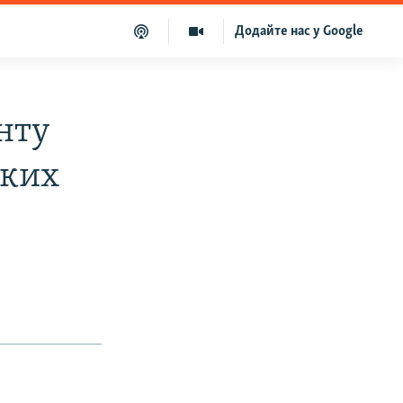
Додайте нас у Google
нту
ьких