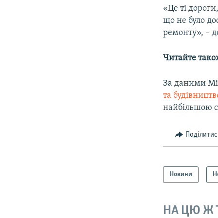
«Це ті дороги
що не було д
ремонту», – д
Читайте тако
За даними Мін
та будівництв
найбільшою с
Поділитис
Новини
Н
НА ЦЮ Ж