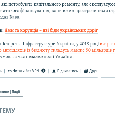
, які потребують капітального ремонту, але експлуатуют
остатнього фінансування, вони вже з простроченими с
одав Кава.
ж:
Ями та корупція – дві біди українських доріг
істерства інфраструктури України, у 2018 році
витрат
о автошляхів із бюджету складуть майже 50 мільярдів 
умою за час незалежності України.
ь
Читати без VPN
Підписатись
Друк
овини | Події
 ТЕМУ