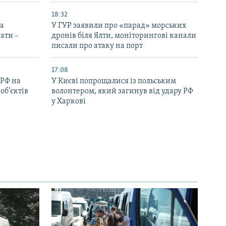
18:32
на
У ГУР заявили про «парад» морських
ати –
дронів біля Ялти, моніторингові канали
писали про атаку на порт
17:08
 РФ на
У Києві попрощалися із польським
об’єктів
волонтером, який загинув від удару РФ
у Харкові