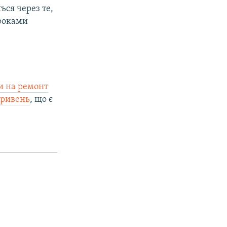
ься через те,
троками
и на ремонт
гривень
, що є