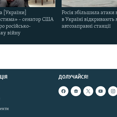
а [України]
Росія збільшила атаки 
стима» – сенатор США
в Україні відкривають 
ро російсько-
автозаправні станції
ьку війну
ЦІЯ
ДОЛУЧАЙСЯ!
с
пекти