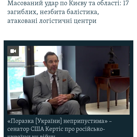
Масований удар по Києву та області: 17
загиблих, незбита балістика,
атаковані логістичні центри
«Поразка [України] неприпустима» –
сенатор США Кертіс про російсько-