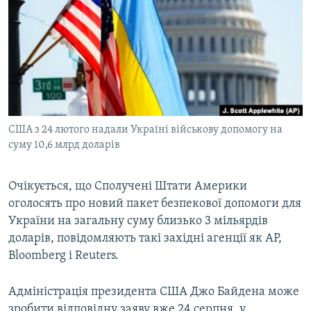
МУЛЬТИМЕДІА
ФОТО
СПЕЦПРОЄКТИ
ПОДКАСТИ
КРИМ РЕАЛІЇ
США з 24 лютого надали Україні військову допомогу на
РУС
суму 10,6 млрд доларів
УКР
Очікується, що Сполучені Штати Америки
КТАТ
оголосять про новий пакет безпекової допомоги для
України на загальну суму близько 3 мільярдів
ДОЛУЧАЙСЯ!
доларів, повідомляють такі західні агенції як AP,
Bloomberg і Reuters.
Адміністрація президента США Джо Байдена може
зробити відповідну заяву вже 24 серпня, у