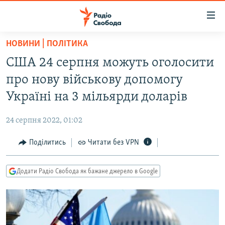
Доступність
посилання
Перейти
НОВИНИ | ПОЛІТИКА
до
РАДІО СВОБОДА – 70 РОКІВ
США 24 серпня можуть оголосити
основного
ВСЕ ЗА ДОБУ
матеріалу
про нову військову допомогу
СТАТТІ
Перейти
Україні на 3 мільярди доларів
до
ВІЙНА
ПОЛІТИКА
основної
24 серпня 2022, 01:02
РОСІЙСЬКА «ФІЛЬТРАЦІЯ»
ЕКОНОМІКА
навігації
Перейти
Поділитись
Читати без VPN
ДОНБАС.РЕАЛІЇ
СУСПІЛЬСТВО
до
КРИМ.РЕАЛІЇ
КУЛЬТУРА
пошуку
Додати Радіо Свобода як бажане джерело в Google
ТИ ЯК?
СПОРТ
СХЕМИ
УКРАЇНА
КИТАЙ.ВИКЛИКИ
СВІТ