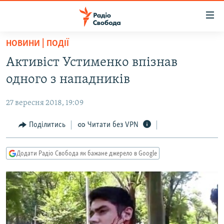
Доступність
посилання
Перейти
НОВИНИ | ПОДІЇ
до
РАДІО СВОБОДА – 70 РОКІВ
Активіст Устименко впізнав
основного
ВСЕ ЗА ДОБУ
матеріалу
одного з нападників
СТАТТІ
Перейти
до
27 вересня 2018, 19:09
ВІЙНА
ПОЛІТИКА
основної
РОСІЙСЬКА «ФІЛЬТРАЦІЯ»
Поділитись
Читати без VPN
ЕКОНОМІКА
навігації
Перейти
ДОНБАС.РЕАЛІЇ
СУСПІЛЬСТВО
до
Додати Радіо Свобода як бажане джерело в Google
КРИМ.РЕАЛІЇ
КУЛЬТУРА
пошуку
ТИ ЯК?
СПОРТ
СХЕМИ
УКРАЇНА
КИТАЙ.ВИКЛИКИ
СВІТ