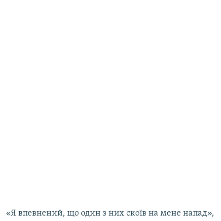
Усі сайти RFE/RL
«Я впевнений, що один з них скоїв на мене напад»,