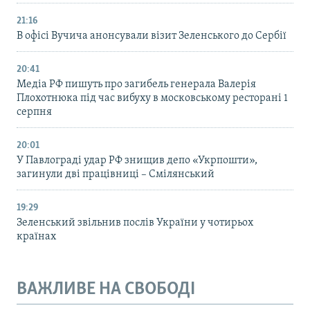
21:16
В офісі Вучича анонсували візит Зеленського до Сербії
20:41
Медіа РФ пишуть про загибель генерала Валерія
Плохотнюка під час вибуху в московському ресторані 1
серпня
20:01
У Павлограді удар РФ знищив депо «Укрпошти»,
загинули дві працівниці – Смілянський
19:29
Зеленський звільнив послів України у чотирьох
країнах
ВАЖЛИВЕ НА СВОБОДІ