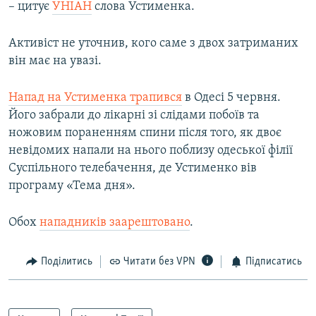
– цитує
УНІАН
слова Устименка.
Активіст не уточнив, кого саме з двох затриманих
він має на увазі.
Напад на Устименка трапився
в Одесі 5 червня.
Його забрали до лікарні зі слідами побоїв та
ножовим пораненням спини після того, як двоє
невідомих напали на нього поблизу одеської філії
Суспільного телебачення, де Устименко вів
програму «Тема дня».
Обох
нападників заарештовано
.
Поділитись
Читати без VPN
Підписатись