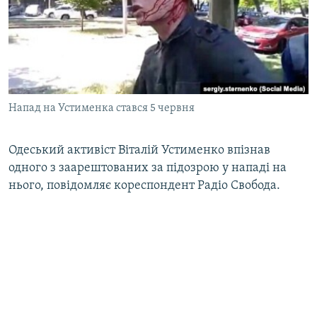
МУЛЬТИМЕДІА
ФОТО
СПЕЦПРОЄКТИ
ПОДКАСТИ
Напад на Устименка стався 5 червня
КРИМ РЕАЛІЇ
РУС
Одеський активіст Віталій Устименко впізнав
одного з заарештованих за підозрою у нападі на
УКР
нього, повідомляє кореспондент Радіо Свобода.
КТАТ
ДОЛУЧАЙСЯ!