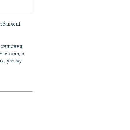
озбавлені
зменшення
елення», в
х, у тому