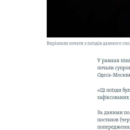
Вирішили почати з поїздів далекого сп
У рамках піло
почали супров
Одеса-Москва
«Ці поїзди бу
зафіксованих
За даними пол
постанов (чер
попередженн