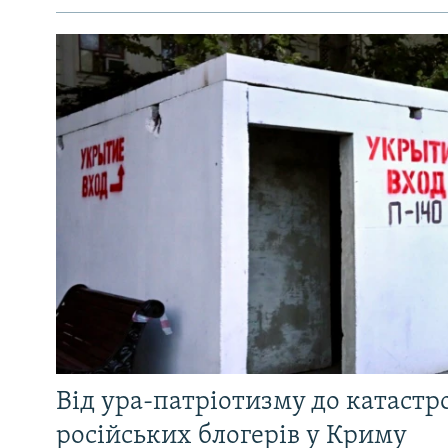
Від ура-патріотизму до катастр
російських блогерів у Криму