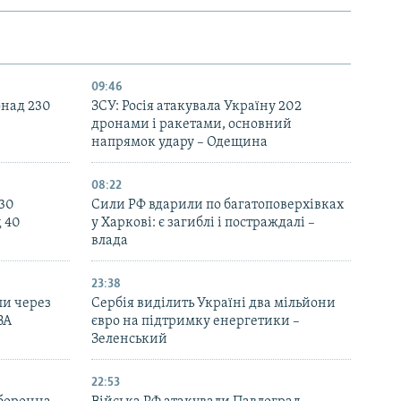
09:46
онад 230
ЗСУ: Росія атакувала Україну 202
дронами і ракетами, основний
напрямок удару – Одещина
08:22
130
Сили РФ вдарили по багатоповерхівках
д 40
у Харкові: є загиблі і постраждалі –
влада
23:38
ли через
Сербія виділить Україні два мільйони
ВА
євро на підтримку енергетики –
Зеленський
22:53