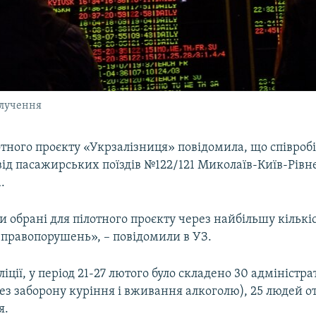
олучення
тного проєкту «Укрзалізниця» повідомила, що співробі
ід пасажирських поїздів №122/121 Миколаїв-Київ-Рівн
.
ли обрані для пілотного проєкту через найбільшу кількі
 правопорушень», – повідомили в УЗ.
іції, у період 21-27 лютого було складено 30 адміністр
ез заборону куріння і вживання алкоголю), 25 людей о
я.