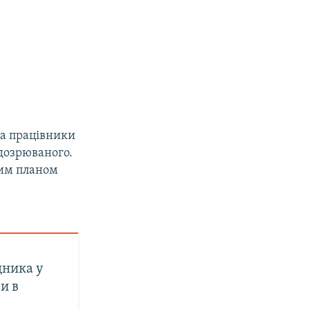
ва працівники
дозрюваного.
ним планом
і
дника у
и в