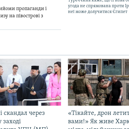
Туреччина каже, що її нова 
угода не спрямована проти Ір
прийоми пропаганди і
неї може долучитися Єгипет
зу на півострові з
і скандал через
«Тікайте, дрон лети
у заході
вами!» Як живе Харк