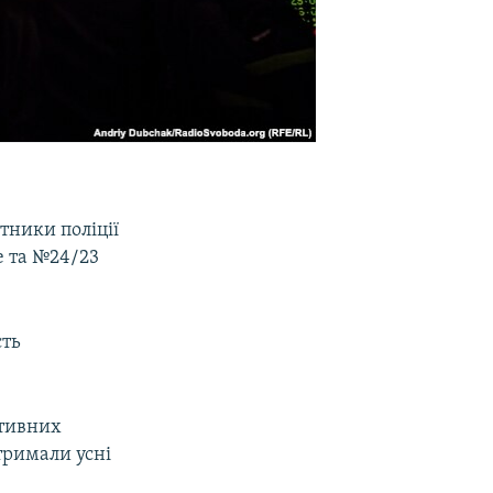
тники поліції
е та №24/23
сть
ативних
тримали усні