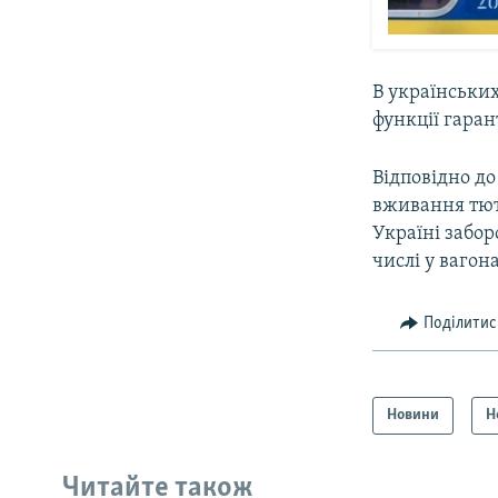
В українських
функції гаран
Відповідно д
вживання тютю
Україні забо
числі у вагона
Поділитис
Новини
Н
Читайте також