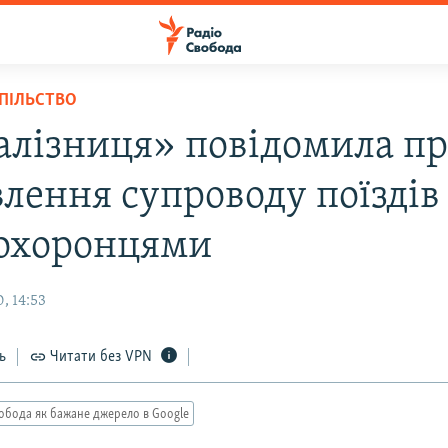
СПІЛЬСТВО
алізниця» повідомила п
влення супроводу поїздів
охоронцями
, 14:53
ь
Читати без VPN
обода як бажане джерело в Google