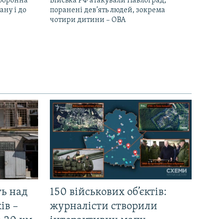
оборонна
Війська РФ атакували Павлоград,
ану і до
поранені дев’ять людей, зокрема
чотири дитини – ОВА
ть над
150 військових об’єктів:
ів –
журналісти створили