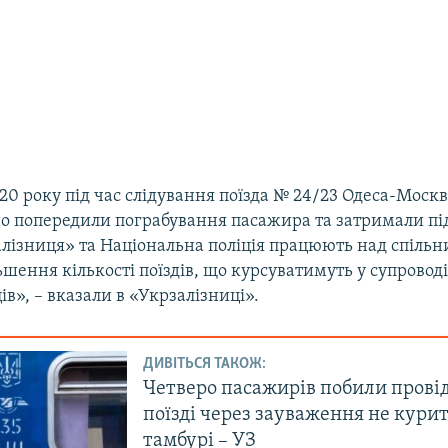
20 року під час слідування поїзда № 24/23 Одеса-Моск
шно попередили пограбування пасажира та затримали пі
алізниця» та Національна поліція працюють над спіль
ьшення кількості поїздів, що курсуватимуть у супровод
в», – вказали в «Укрзалізниці».
ДИВІТЬСЯ ТАКОЖ:
Четверо пасажирів побили прові
поїзді через зауваження не курит
тамбурі – УЗ