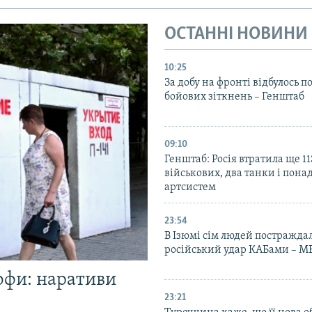
ОСТАННІ НОВИНИ
10:25
За добу на фронті відбулось п
бойових зіткнень – Генштаб
09:10
Генштаб: Росія втратила ще 1
військових, два танки і пона
артсистем
23:54
В Ізюмі сім людей постражда
російський удар КАБами – М
офи: наративи
23:21