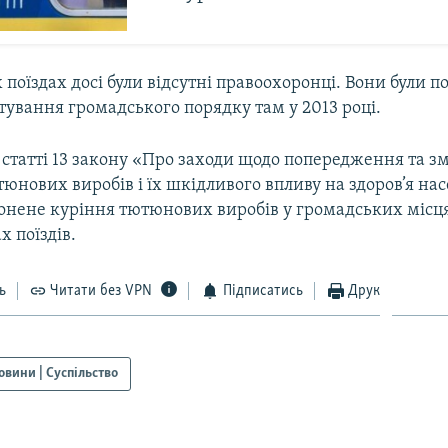
 поїздах досі були відсутні правоохоронці. Вони були п
тування громадського порядку там у 2013 році.
о статті 13 закону «Про заходи щодо попередження та 
нових виробів і їх шкідливого впливу на здоров’я нас
ронене куріння тютюнових виробів у громадських місця
х поїздів.
ь
Читати без VPN
Підписатись
Друк
овини | Суспільство