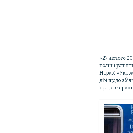
«27 лютого 20
поліції успі
Наразі «Укрз
дій щодо збіл
правоохоронці