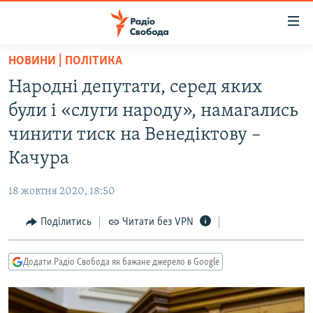
Доступність
посилання
Перейти
НОВИНИ | ПОЛІТИКА
до
РАДІО СВОБОДА – 70 РОКІВ
Народні депутати, серед яких
основного
ВСЕ ЗА ДОБУ
матеріалу
були і «слуги народу», намагались
СТАТТІ
Перейти
чинити тиск на Венедіктову –
до
ВІЙНА
ПОЛІТИКА
Качура
основної
РОСІЙСЬКА «ФІЛЬТРАЦІЯ»
ЕКОНОМІКА
навігації
18 жовтня 2020, 18:50
Перейти
ДОНБАС.РЕАЛІЇ
СУСПІЛЬСТВО
до
Поділитись
Читати без VPN
КРИМ.РЕАЛІЇ
КУЛЬТУРА
пошуку
ТИ ЯК?
СПОРТ
Додати Радіо Свобода як бажане джерело в Google
СХЕМИ
УКРАЇНА
КИТАЙ.ВИКЛИКИ
СВІТ