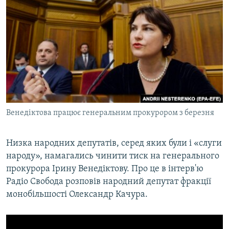
МУЛЬТИМЕДІА
ФОТО
СПЕЦПРОЄКТИ
ПОДКАСТИ
КРИМ РЕАЛІЇ
РУС
Венедіктова працює генеральним прокурором з березня
УКР
КТАТ
Низка народних депутатів, серед яких були і «слуги
народу», намагались чинити тиск на генерального
прокурора Ірину Венедіктову. Про це в інтерв'ю
ДОЛУЧАЙСЯ!
Радіо Свобода розповів народний депутат фракції
монобільшості Олександр Качура.