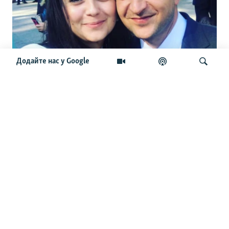
Додайте нас у Google
«Усі їхні пости проплачені». Мендель
заявила, що влада підкуповувала
експертів і тг-канали. Чи справді це
Шукати
так
ОСТАННІ НОВИНИ
17:14
У частині Львова через спеку зникло світло – міська
рада