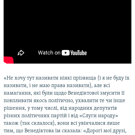
Усі сайти RFE/RL
«Не хочу тут називати ніякі прізвища (і я не буду їх
називати, і не маю права називати), але всі
намагання, які були щодо Венедіктової змусити її
повпливати якось політично, ухвалити те чи інше
рішення, у тому числі, від народних депутатів
різних політичних партій і від «Слуги народу»
також (так склалося), вони всі увінчалися лише
тим, що Венедіктова їм сказала: «Дорогі мої друзі,