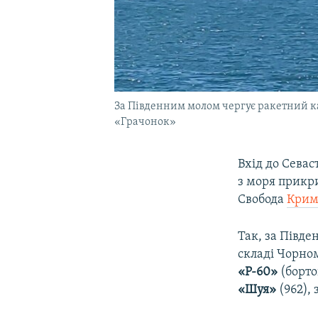
За Південним молом чергує ракетний ка
«Грачонок»
Вхід до Севас
з моря прикри
Свобода
Крим.
Так, за Півд
складі Чорном
«Р-60»
(борто
«Шуя»
(962), 