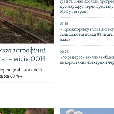
Іран та Оман досягли прогресу
про маршрут через Ормузьку 
МЗС у Тегерані
21:36
У Краматорську і Слов’янську
залишаються понад 83 тисячі
влада
«катастрофічні
20:23
«Укренерго» закликає обме
їні – місія ООН
використання електрики чер
серед цивільних осіб
ла на 60 %»