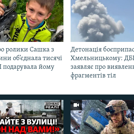
ро ролики Сашка з
Детонація боєприпас
ни об’єднала тисячі
Хмельницькому: ДБ
І подарувала йому
заявляє про виявлен
фрагментів тіл