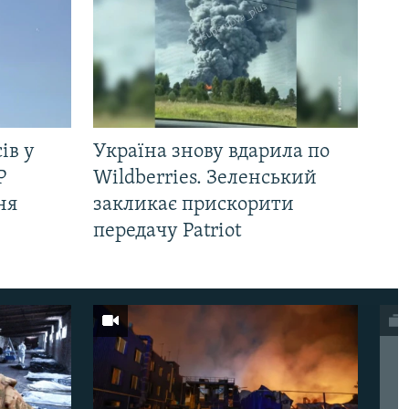
ів у
Україна знову вдарила по
Р
Wildberries. Зеленський
ня
закликає прискорити
передачу Patriot