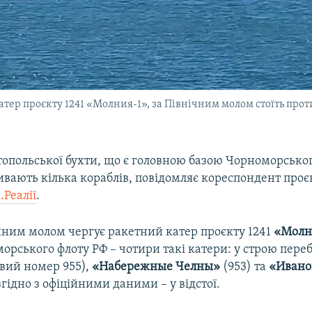
тер проєкту 1241 «Молния-1», за Північним молом стоїть про
топольської бухти, що є головною базою Чорноморського
вають кілька кораблів, повідомляє кореспондент проє
Реалії
.
енним молом чергує ракетний катер проєкту 1241
«Молн
орського флоту РФ – чотири такі катери: у строю пере
вий номер 955),
«Набережные Челны»
(953) та
«Ивано
згідно з офіційними даними – у відстої.