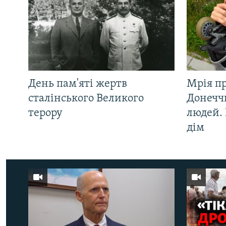
День пам'яті жертв
Мрія п
сталінського Великого
Донеччи
терору
людей. 
дім