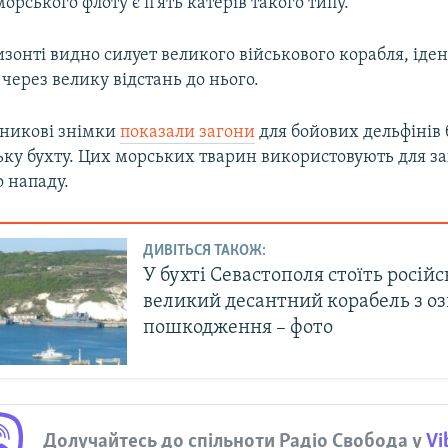
орського флоту є п'ять катерів такого типу.
зонті видно силует великого військового корабля, іде
через велику відстань до нього.
тникові знімки
показали загони
для бойових дельфінів б
ьку бухту. Цих морських тварин використовують для за
о нападу.
ДИВІТЬСЯ ТАКОЖ:
У бухті Севастополя стоїть росій
великий десантний корабель з о
пошкодження – фото
Долучайтесь до спільноти Радіо Свобода у
Vi