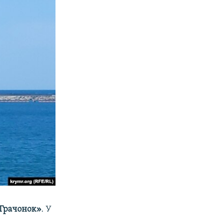
Грачонок»
. У