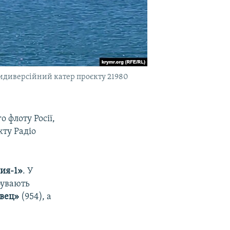
тидиверсійний катер проєкту 21980
 флоту Росії,
кту Радіо
ия-1»
. У
бувають
вец»
(954), а