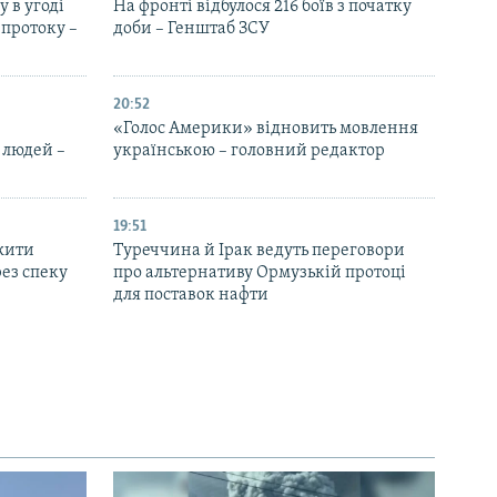
 в угоді
На фронті відбулося 216 боїв з початку
протоку –
доби – Генштаб ЗСУ
20:52
«Голос Америки» відновить мовлення
 людей –
українською – головний редактор
19:51
жити
Туреччина й Ірак ведуть переговори
ез спеку
про альтернативу Ормузькій протоці
для поставок нафти