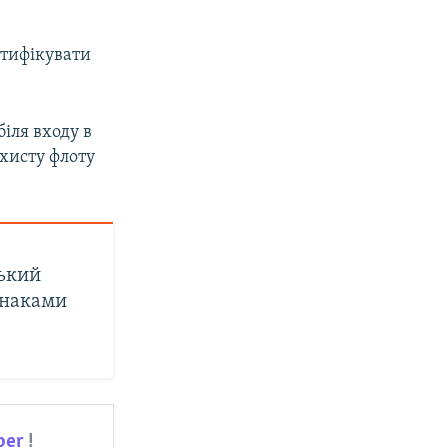
нтифікувати
іля входу в
хисту флоту
ський
знаками
ber
!