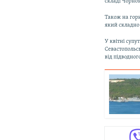
складі Чорном
Також на гори
який складно 
У квітні супу
Севастопольс
від підводног