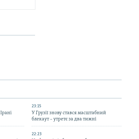
23:15
 Ірані
У Грузії знову стався масштабний
блекаут – утретє за два тижні
22:23