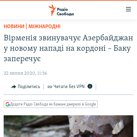
Доступність
посилання
Перейти
НОВИНИ | МІЖНАРОДНІ
до
РАДІО СВОБОДА – 70 РОКІВ
Вірменія звинувачує Азербайджан
основного
ВСЕ ЗА ДОБУ
матеріалу
у новому нападі на кордоні – Баку
СТАТТІ
Перейти
заперечує
до
ВІЙНА
ПОЛІТИКА
основної
22 липня 2020, 11:36
РОСІЙСЬКА «ФІЛЬТРАЦІЯ»
ЕКОНОМІКА
навігації
Перейти
Поділитись
Читати без VPN
ДОНБАС.РЕАЛІЇ
СУСПІЛЬСТВО
до
КРИМ.РЕАЛІЇ
КУЛЬТУРА
пошуку
Додати Радіо Свобода як бажане джерело в Google
ТИ ЯК?
СПОРТ
СХЕМИ
УКРАЇНА
КИТАЙ.ВИКЛИКИ
СВІТ