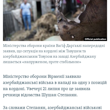
МУЛЬТИМЕДІА
ФОТО
СПЕЦПРОЄКТИ
ПОДКАСТИ
КРИМ РЕАЛІЇ
Міністерства оборони країни Ваґіф Дарґахлі напередодні
РУС
заявив, що ситуація на кордоні між Тавушем та
азербайджанським Товузом на заході Азербайджану
УКР
лишається «напруженою, проте стабільною»
КТАТ
Міністерство оборони Вірменії заявило
ДОЛУЧАЙСЯ!
азербайджанські війська в нападі на одну з позицій
на кордоні. Увечері 21 липня про це заявила
речниця відомства Шушан Степанян.
За словами Степанян, азербайджанські військові