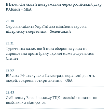
В Ізюмі сім людей постраждали через російський удар
КАБами – МВА
23:38
Сербія виділить Україні два мільйони євро на
підтримку енергетики – Зеленський
23:21
Туреччина каже, що її нова оборонна угода не
спрямована проти Ірану і до неї може долучитися
Єгипет
22:53
Війська РФ атакували Павлоград, поранені дев’ять
людей, зокрема чотири дитини – ОВА
22:43
Лубінець: у Берегівському ТЦК чоловіків незаконно
позбавляли відстрочок