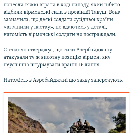
понесли тяжкі втрати в ході нападу, який нібито
Усі сайти RFE/RL
відбили вірменські сили в провінції Тавуш. Вона
зазначила, що деякі солдати сусідньої країни
«втрапили у пастку», не вдаючись у деталі,
натомість вірменські солдати не постраждали.
Степанян стверджує, що сили Азербайджану
атакували ту ж висотну позицію вірмен, яку
неуспішно штурмувати вранці 16 липня.
Натомість в Азребайджані цю заяву заперечують.