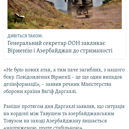
ДИВІТЬСЯ ТАКОЖ:
Генеральний секретар ООН закликає
Вірменію і Азербайджан до стриманості
«Не було нових атак, а тим паче загиблих, з нашого
боку. Повідомлення Вірменії – це ще один випадок
дезінформації», – заявив речник Міністерства
оборони країни Ваґіф Дарґахлі.
Раніше протягом дня Дарґахлі заявляв, що ситуація
на кордоні між Тавушем та азербайджанським
Товузом на заході Азербайджану лишається
«напруженою, проте стабільною».