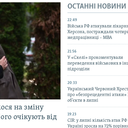
ОСТАННІ НОВИНИ
22:49
Війська РФ атакували лікарн
Херсона, постраждали чотир
медпрацівниці – МВА
21:56
У «Скелі» прокоментували
переведення військових в ін
підрозділи
20:33
Український Червоний Хрест
про «безпрецедентні атаки» 
об’єкти в липні
мося на зміну
19:23
ого очікують від
CIR: у липні кількість атак РФ
Україні зросла на 72% порівн