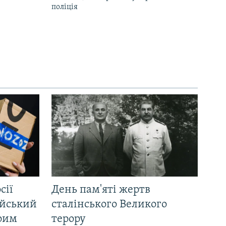
поліція
сії
День пам'яті жертв
ійський
сталінського Великого
Крим
терору