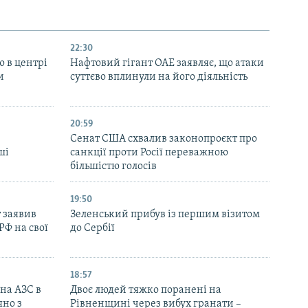
22:30
ю в центрі
Нафтовий гігант ОАЕ заявляє, що атаки
и
суттєво вплинули на його діяльність
20:59
Cенат США схвалив законопроєкт про
ші
санкції проти Росії переважною
більшістю голосів
19:50
 заявив
Зеленський прибув із першим візитом
РФ на свої
до Сербії
18:57
 на АЗС в
Двоє людей тяжко поранені на
яно з
Рівненщині через вибух гранати –