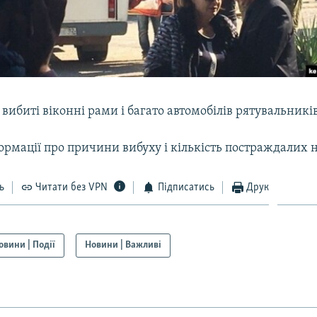
вибиті віконні рами і багато автомобілів рятувальників
ормації про причини вибуху і кількість постраждалих 
ь
Читати без VPN
Підписатись
Друк
овини | Події
Новини | Важливі