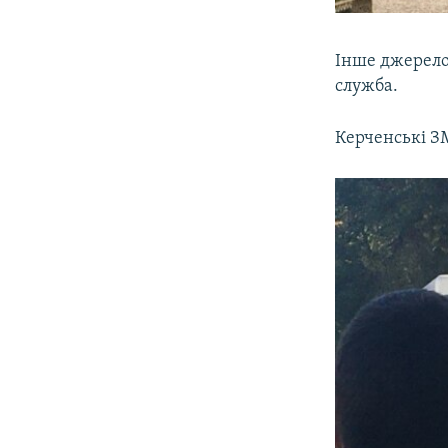
Інше джерело 
служба.
Керченські ЗМ