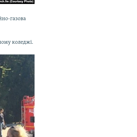
ійно-газова
ному коледжі.