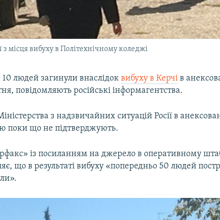
 з місця вибуху в Політехнічному коледжі
10 людей загинули внаслідок
вибуху в Керчі
в анексов
ня, повідомляють російські інформагентства.
Міністерства з надзвичайних ситуацій Росії в анексов
ю поки що не підтверджують.
рфакс» із посиланням на джерело в оперативному штаб
ляє, що в результаті вибуху «попередньо 50 людей пост
ли».