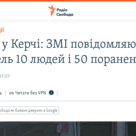
ІЇ
 у Керчі: ЗМІ повідомляю
ель 10 людей і 50 поране
13:23
ь
Читати без VPN
обода як бажане джерело в Google