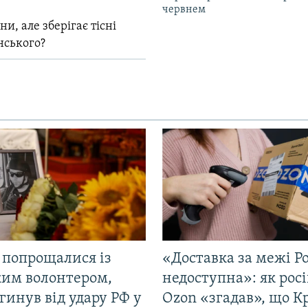
червнем
и, але зберігає тісні
нського?
 попрощалися із
«Доставка за межі Ро
ким волонтером,
недоступна»: як рос
гинув від удару РФ у
Ozon «згадав», що 