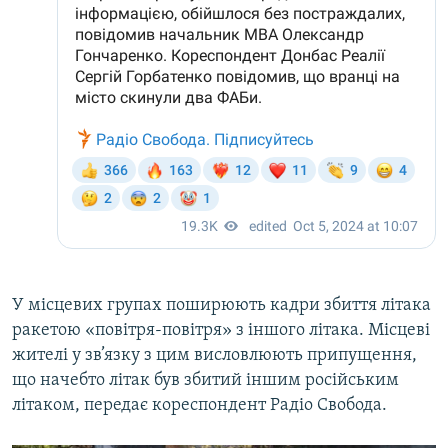
У місцевих групах поширюють кадри збиття літака
ракетою «повітря-повітря» з іншого літака. Місцеві
жителі у зв’язку з цим висловлюють припущення,
що начебто літак був збитий іншим російським
літаком, передає кореспондент Радіо Свобода.