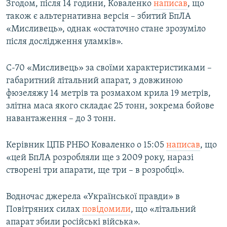
Згодом, після 14 години, Коваленко
написав
, що
також є альтернативна версія – збитий БпЛА
«Мисливець», однак «остаточно стане зрозуміло
після дослідження уламків».
С-70 «Мисливець» за своїми характеристиками –
габаритний літальний апарат, з довжиною
фюзеляжу 14 метрів та розмахом крила 19 метрів,
злітна маса якого складає 25 тонн, зокрема бойове
навантаження – до 3 тонн.
Керівник ЦПБ РНБО Коваленко о 15:05
написав
, що
«цей БпЛА розробляли ще з 2009 року, наразі
створені три апарати, ще три – в розробці».
Водночас джерела «Української правди» в
Повітряних силах
повідомили
, що «літальний
апарат збили російські війська».