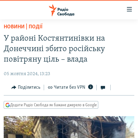
Доступність
посилання
Перейти
НОВИНИ | ПОДІЇ
до
РАДІО СВОБОДА – 70 РОКІВ
У районі Костянтинівки на
основного
ВСЕ ЗА ДОБУ
матеріалу
Донеччині збито російську
СТАТТІ
Перейти
повітряну ціль – влада
до
ВІЙНА
ПОЛІТИКА
основної
05 жовтня 2024, 13:23
РОСІЙСЬКА «ФІЛЬТРАЦІЯ»
ЕКОНОМІКА
навігації
Перейти
Поділитись
Читати без VPN
ДОНБАС.РЕАЛІЇ
СУСПІЛЬСТВО
до
КРИМ.РЕАЛІЇ
КУЛЬТУРА
пошуку
Додати Радіо Свобода як бажане джерело в Google
ТИ ЯК?
СПОРТ
СХЕМИ
УКРАЇНА
КИТАЙ.ВИКЛИКИ
СВІТ