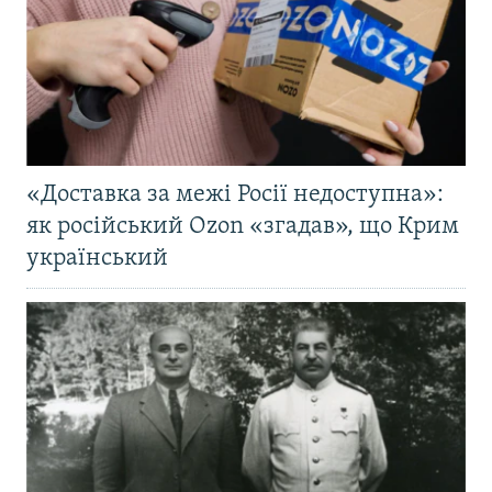
«Доставка за межі Росії недоступна»:
як російський Ozon «згадав», що Крим
український