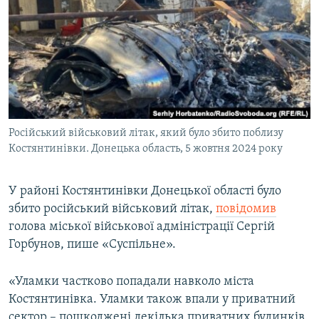
МУЛЬТИМЕДІА
ФОТО
СПЕЦПРОЄКТИ
ПОДКАСТИ
КРИМ РЕАЛІЇ
Російський військовий літак, який було збито поблизу
РУС
Костянтинівки. Донецька область, 5 жовтня 2024 року
УКР
У районі Костянтинівки Донецької області було
КТАТ
збито російський військовий літак,
повідомив
голова міської військової адміністрації Сергій
ДОЛУЧАЙСЯ!
Горбунов, пише «Суспільне».
«Уламки частково попадали навколо міста
Костянтинівка. Уламки також впали у приватний
сектор – пошкоджені декілька приватних будинків.