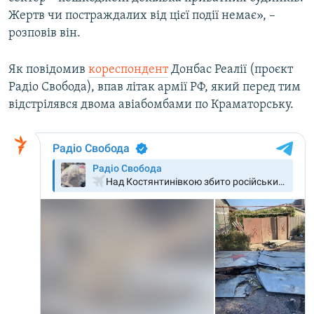
Усі сайти RFE/RL
Жертв чи постраждалих від цієї події немає», –
розповів він.
Як повідомив
кореспондент
Донбас Реалії (проєкт
Радіо Свобода), впав літак армії РФ, який перед тим
відстрілявся двома авіабомбами по Краматорську.