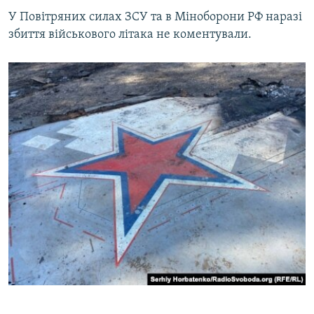
У Повітряних силах ЗСУ та в Міноборони РФ наразі
збиття військового літака не коментували.