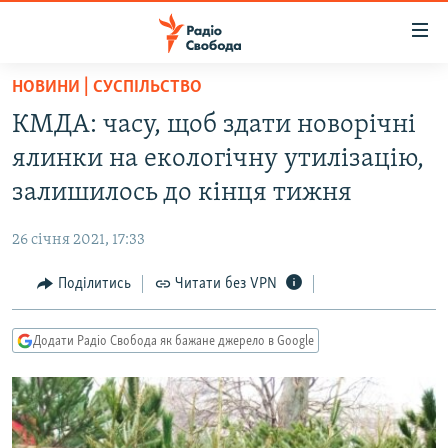
Доступність
посилання
Перейти
НОВИНИ | СУСПІЛЬСТВО
до
РАДІО СВОБОДА – 70 РОКІВ
КМДА: часу, щоб здати новорічні
основного
ВСЕ ЗА ДОБУ
матеріалу
ялинки на екологічну утилізацію,
СТАТТІ
Перейти
залишилось до кінця тижня
до
ВІЙНА
ПОЛІТИКА
основної
26 січня 2021, 17:33
РОСІЙСЬКА «ФІЛЬТРАЦІЯ»
ЕКОНОМІКА
навігації
Перейти
Поділитись
Читати без VPN
ДОНБАС.РЕАЛІЇ
СУСПІЛЬСТВО
до
КРИМ.РЕАЛІЇ
КУЛЬТУРА
пошуку
Додати Радіо Свобода як бажане джерело в Google
ТИ ЯК?
СПОРТ
СХЕМИ
УКРАЇНА
КИТАЙ.ВИКЛИКИ
СВІТ