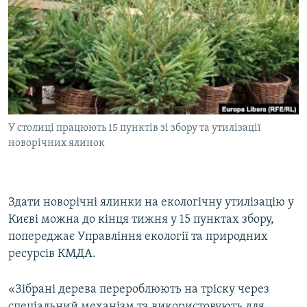
МУЛЬТИМЕДІА
ФОТО
СПЕЦПРОЄКТИ
ПОДКАСТИ
КРИМ РЕАЛІЇ
У столиці працюють 15 пунктів зі збору та утилізації
РУС
новорічних ялинок
УКР
КТАТ
Здати новорічні ялинки на екологічну утилізацію у
Києві можна до кінця тижня у 15 пунктах збору,
ДОЛУЧАЙСЯ!
попереджає Управління екології та природних
ресурсів КМДА.
«Зібрані дерева перероблюють на тріску через
спеціальний механізм та використовують для