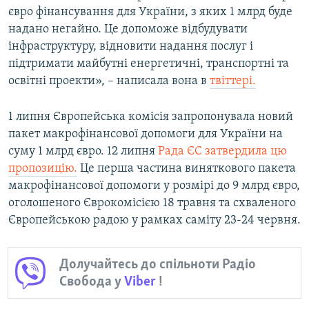
євро фінансування для України, з яких 1 млрд буде
Усі сайти RFE/RL
надано негайно. Це допоможе відбудувати
інфраструктуру, відновити надання послуг і
підтримати майбутні енергетичні, транспортні та
освітні проекти», – написала вона в
твіттері.
1 липня Європейська комісія запропонувала новий
пакет макрофінансової допомоги для України на
суму 1 млрд євро. 12 липня
Рада ЄС затвердила цю
пропозицію.
Це перша частина виняткового пакета
макрофінансової допомоги у розмірі до 9 млрд євро,
оголошеного Єврокомісією 18 травня та схваленого
Європейською радою у рамках саміту 23-24 червня.
Долучайтесь до спільноти Радіо
Свобода у
Viber
!