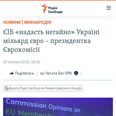
Доступність
посилання
Перейти
НОВИНИ | МІЖНАРОДНІ
до
РАДІО СВОБОДА – 70 РОКІВ
ЄІБ «надасть негайно» Україні
основного
ВСЕ ЗА ДОБУ
матеріалу
мільярд євро – президентка
СТАТТІ
Перейти
Єврокомісії
до
ВІЙНА
ПОЛІТИКА
основної
25 липня 2022, 18:26
РОСІЙСЬКА «ФІЛЬТРАЦІЯ»
ЕКОНОМІКА
навігації
Перейти
Поділитись
Читати без VPN
ДОНБАС.РЕАЛІЇ
СУСПІЛЬСТВО
до
КРИМ.РЕАЛІЇ
КУЛЬТУРА
пошуку
Додати Радіо Свобода як бажане джерело в Google
ТИ ЯК?
СПОРТ
СХЕМИ
УКРАЇНА
КИТАЙ.ВИКЛИКИ
СВІТ