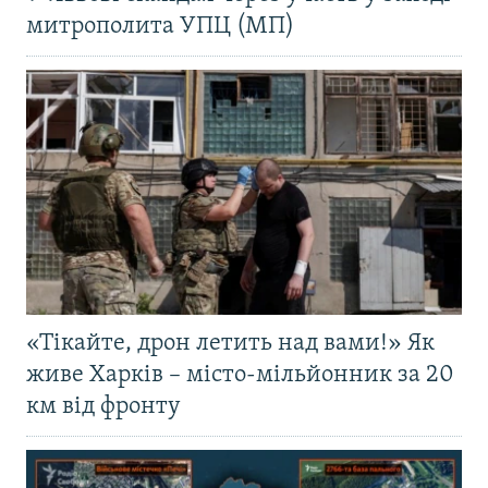
митрополита УПЦ (МП)
«Тікайте, дрон летить над вами!» Як
живе Харків – місто-мільйонник за 20
км від фронту