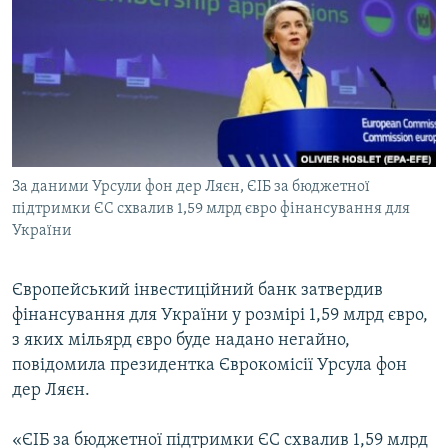
МУЛЬТИМЕДІА
ФОТО
СПЕЦПРОЄКТИ
ПОДКАСТИ
КРИМ РЕАЛІЇ
За даними Урсули фон дер Ляєн, ЄІБ за бюджетної
РУС
підтримки ЄС схвалив 1,59 млрд євро фінансування для
України
УКР
КТАТ
Європейський інвестиційний банк затвердив
фінансування для України у розмірі 1,59 млрд євро,
ДОЛУЧАЙСЯ!
з яких мільярд євро буде надано негайно,
повідомила президентка Єврокомісії Урсула фон
дер Ляєн.
«ЄІБ за бюджетної підтримки ЄС схвалив 1,59 млрд