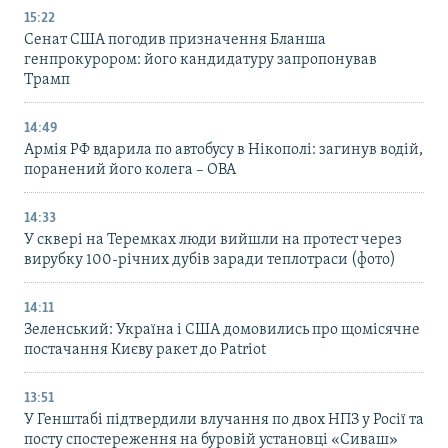
15:22
Сенат США погодив призначення Бланша
генпрокурором: його кандидатуру запропонував
Трамп
14:49
Армія РФ вдарила по автобусу в Нікополі: загинув водій,
поранений його колега – ОВА
14:33
У сквері на Теремках люди вийшли на протест через
вирубку 100-річних дубів заради теплотраси (фото)
14:11
Зеленський: Україна і США домовились про щомісячне
постачання Києву ракет до Patriot
13:51
У Генштабі підтвердили влучання по двох НПЗ у Росії та
посту спостереження на буровій установці «Сиваш»