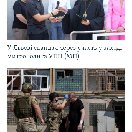
У Львові скандал через участь у заході
митрополита УПЦ (МП)