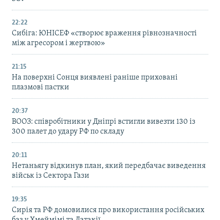
22:22
Сибіга: ЮНІСЕФ «створює враження рівнозначності
між агресором і жертвою»
21:15
На поверхні Сонця виявлені раніше приховані
плазмові пастки
20:37
ВООЗ: співробітники у Дніпрі встигли вивезти 130 із
300 палет до удару РФ по складу
20:11
Нетаньягу відкинув план, який передбачає виведення
військ із Сектора Гази
19:35
Сирія та РФ домовилися про використання російських
баз у Хмеймімі та Латакії