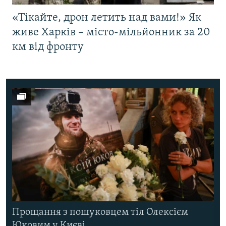
«Тікайте, дрон летить над вами!» Як
живе Харків – місто-мільйонник за 20
км від фронту
Прощання з пошуковцем тіл Олексієм
Юковим у Києві