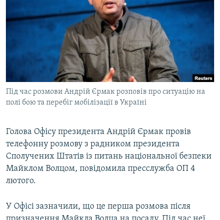
МУЛЬТИМЕДІА
ФОТО
СПЕЦПРОЄКТИ
ПОДКАСТИ
КРИМ РЕАЛІЇ
Під час розмови Андрій Єрмак розповів про ситуацію на
РУС
полі бою та перебіг мобілізації в Україні
УКР
Голова Офісу президента Андрій Єрмак провів
КТАТ
телефонну розмову з радником президента
Сполучених Штатів із питань національної безпеки
ДОЛУЧАЙСЯ!
Майклом Волцом, повідомила пресслужба ОП 4
лютого.
У Офісі зазначили, що це перша розмова після
призначення Майкла Волца на посаду. Під час неї