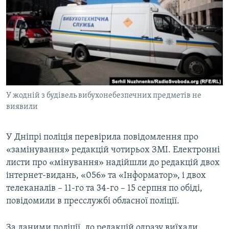
МУЛЬТИМЕДІА
ФОТО
СПЕЦПРОЄКТИ
ПОДКАСТИ
КРИМ РЕАЛІЇ
У жодній з будівель вибухонебезпечних предметів не
РУС
виявили
УКР
У Дніпрі поліція перевірила повідомлення про
КТАТ
«замінування» редакцій чотирьох ЗМІ. Електронні
листи про «мінування» надійшли до редакцій двох
ДОЛУЧАЙСЯ!
інтернет-видань, «056» та «Інформатор», і двох
телеканалів – 11-го та 34-го – 15 серпня по обіді,
повідомили в пресслужбі обласної поліції.
За даними поліції, до редакцій одразу виїхали