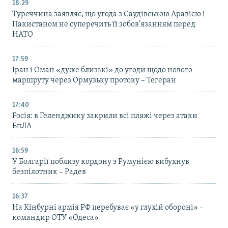
18:29
Туреччина заявляє, що угода з Саудівською Аравією і
Пакистаном не суперечить її зобов’язанням перед
НАТО
17:59
Іран і Оман «дуже близькі» до угоди щодо нового
маршруту через Ормузьку протоку – Тегеран
17:40
Росія: в Геленджику закрили всі пляжі через атаки
БпЛА
16:59
У Болгарії поблизу кордону з Румунією вибухнув
безпілотник – Радев
16:37
На Кінбурні армія РФ перебуває «у глухій обороні» –
командир ОТУ «Одеса»