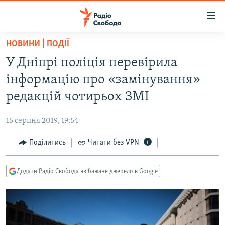
Доступність
посилання
Перейти
НОВИНИ | ПОДІЇ
до
РАДІО СВОБОДА – 70 РОКІВ
У Дніпрі поліція перевірила
основного
ВСЕ ЗА ДОБУ
матеріалу
інформацію про «замінування»
СТАТТІ
Перейти
редакцій чотирьох ЗМІ
до
ВІЙНА
ПОЛІТИКА
основної
15 серпня 2019, 19:54
РОСІЙСЬКА «ФІЛЬТРАЦІЯ»
ЕКОНОМІКА
навігації
Перейти
Поділитись
Читати без VPN
ДОНБАС.РЕАЛІЇ
СУСПІЛЬСТВО
до
КРИМ.РЕАЛІЇ
КУЛЬТУРА
пошуку
Додати Радіо Свобода як бажане джерело в Google
ТИ ЯК?
СПОРТ
СХЕМИ
УКРАЇНА
КИТАЙ.ВИКЛИКИ
СВІТ