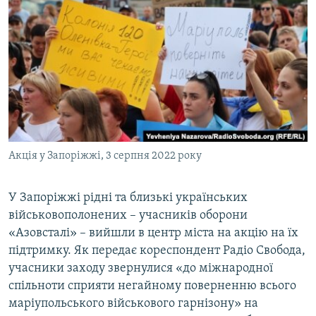
МУЛЬТИМЕДІА
ФОТО
СПЕЦПРОЄКТИ
ПОДКАСТИ
КРИМ РЕАЛІЇ
РУС
Акція у Запоріжжі, 3 серпня 2022 року
УКР
КТАТ
У Запоріжжі рідні та близькі українських
військовополонених – учасників оборони
«Азовсталі» – вийшли в центр міста на акцію на їх
ДОЛУЧАЙСЯ!
підтримку. Як передає кореспондент Радіо Свобода,
учасники заходу звернулися «до міжнародної
спільноти сприяти негайному поверненню всього
маріупольського військового гарнізону» на