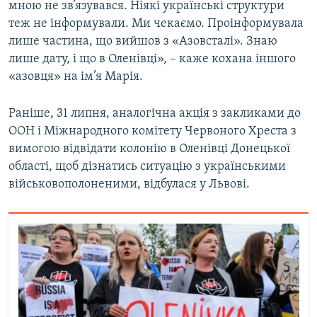
мною не зв’язувався. Ніякі українські структури
теж не інформували. Ми чекаємо. Проінформувала
лише частина, що вийшов з «Азовсталі». Знаю
лише дату, і що в Оленівці», – каже кохана іншого
«азовця» на ім’я Марія.
Раніше, 31 липня, аналогічна акція з закликами до
ООН і Міжнародного комітету Червоного Хреста з
вимогою відвідати колонію в Оленівці Донецької
області, щоб дізнатись ситуацію з українськими
військовополоненими, відбулася у Львові.