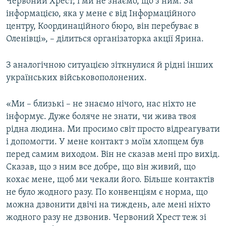
Червоний Хрест, і ми не знаємо, що з ним. За
інформацією, яка у мене є від Інформаційного
центру, Координаційного бюро, він перебуває в
Оленівці», – ділиться організаторка акції Ярина.
З аналогічною ситуацією зіткнулися й рідні інших
українських військовополонених.
«Ми – близькі – не знаємо нічого, нас ніхто не
інформує. Дуже боляче не знати, чи жива твоя
рідна людина. Ми просимо світ просто відреагувати
і допомогти. У мене контакт з моїм хлопцем був
перед самим виходом. Він не сказав мені про вихід.
Сказав, що з ним все добре, що він живий, що
кохає мене, щоб ми чекали його. Більше контактів
не було жодного разу. По конвенціям є норма, що
можна дзвонити двічі на тиждень, але мені ніхто
жодного разу не дзвонив. Червоний Хрест теж зі