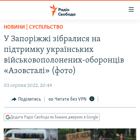
Доступність
посилання
Перейти
НОВИНИ | СУСПІЛЬСТВО
до
РАДІО СВОБОДА – 70 РОКІВ
У Запоріжжі зібралися на
основного
ВСЕ ЗА ДОБУ
матеріалу
підтримку українських
СТАТТІ
Перейти
військовополонених-оборонців
до
ВІЙНА
ПОЛІТИКА
«Азовсталі» (фото)
основної
РОСІЙСЬКА «ФІЛЬТРАЦІЯ»
ЕКОНОМІКА
навігації
03 серпня 2022, 20:49
Перейти
ДОНБАС.РЕАЛІЇ
СУСПІЛЬСТВО
до
Поділитись
Читати без VPN
КРИМ.РЕАЛІЇ
КУЛЬТУРА
пошуку
ТИ ЯК?
СПОРТ
Додати Радіо Свобода як бажане джерело в Google
СХЕМИ
УКРАЇНА
КИТАЙ.ВИКЛИКИ
СВІТ