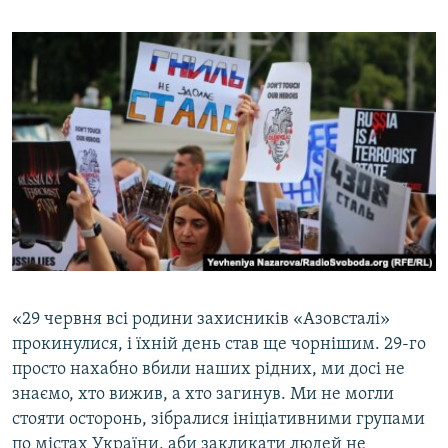
«29 червня всі родини захисників «Азовсталі»
прокинулися, і їхній день став ще чорнішим. 29-го
просто нахабно вбили наших рідних, ми досі не
знаємо, хто вижив, а хто загинув. Ми не могли
стояти осторонь, зібралися ініціативними групами
по містах України, аби закликати людей не