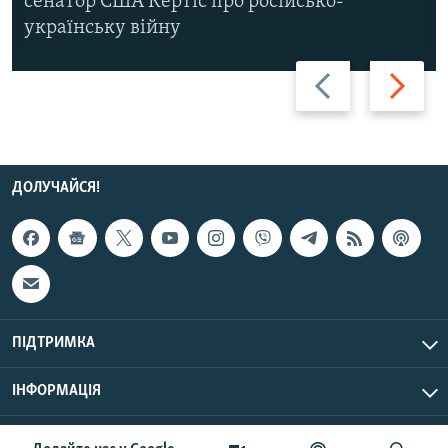
сенатор США Кертіс про російсько-
українську війну
Назад
Вперед
ДОЛУЧАЙСЯ!
ПІДТРИМКА
ІНФОРМАЦІЯ
UTC+3
© Радіо Свобода, 2026 | Усі права застережено.