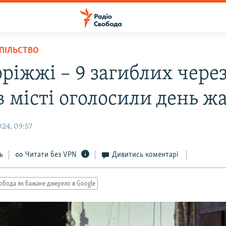
СПІЛЬСТВО
ріжжі – 9 загиблих через
 в місті оголосили день ж
24, 09:57
ь
Читати без VPN
Дивитись коментарі
обода як бажане джерело в Google