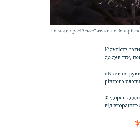
Наслідки російської атаки на Запоріжж
Кількість заг
до дев’яти, п
«Криваві руки
річного хлопч
Федоров дода
від вчорашньо