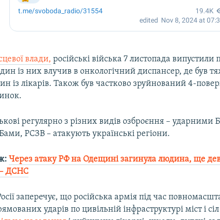
цевої влади,
російські війська 7 листопада випустили 
один із них влучив в онкологічний диспансер, де був т
ин із лікарів. Також був частково зруйнований 4-пове
инок.
ськові регулярно з різних видів озброєння – ударними 
ами, РСЗВ – атакують українські регіони.
ж:
Через атаку РФ на Одещині загинула людина, ще дев
 – ДСНС
осії заперечує, що російська армія під час повномасшт
рямованих ударів по цивільній інфраструктурі міст і сіл