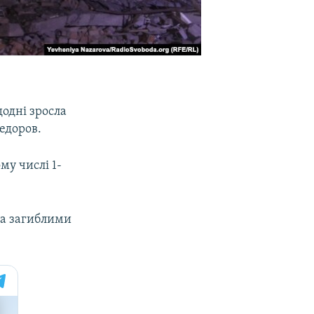
одні зросла
Федоров.
му числі 1-
за загиблими