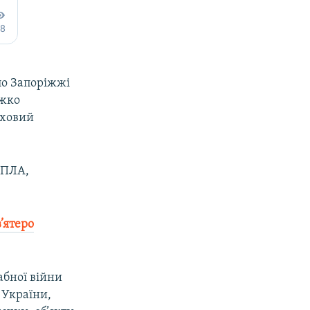
по Запоріжжі
яжко
рховий
БПЛА,
’ятеро
абної війни
 України,