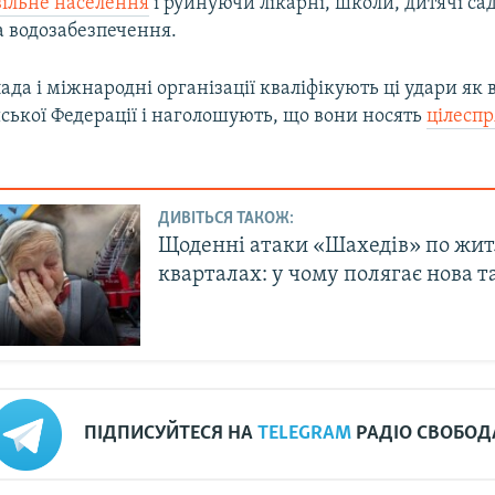
ільне населення
і руйнуючи лікарні, школи, дитячі сад
а водозабезпечення.
ада і міжнародні організації кваліфікують ці удари як 
ської Федерації і наголошують, що вони носять
цілесп
ДИВІТЬСЯ ТАКОЖ:
Щоденні атаки «Шахедів» по жи
кварталах: у чому полягає нова т
ПІДПИСУЙТЕСЯ НА
TELEGRAM
РАДІО СВОБОД