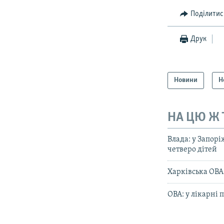
Поділитис
Друк
Новини
Н
НА ЦЮ Ж
Влада: у Запорі
четверо дітей
Харківська ОВА:
ОВА: у лікарні
КРИМ РЕАЛІЇ
РУС