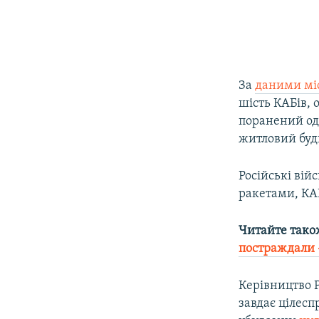
За
даними міс
шість КАБів, 
поранений од
житловий буд
Російські вій
ракетами, КАБ
Читайте тако
постраждали
Керівництво Р
завдає цілесп