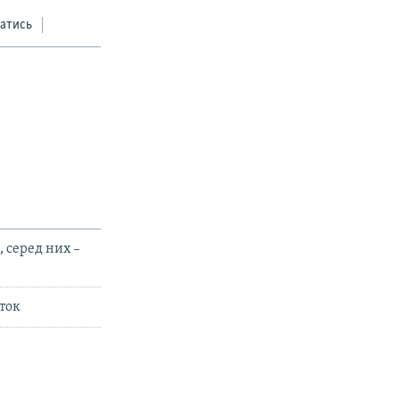
атись
, серед них –
іток