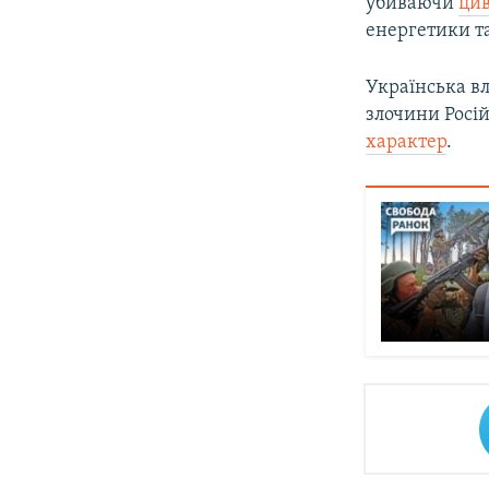
убиваючи
цив
енергетики т
Українська вл
злочини Росій
характер
.