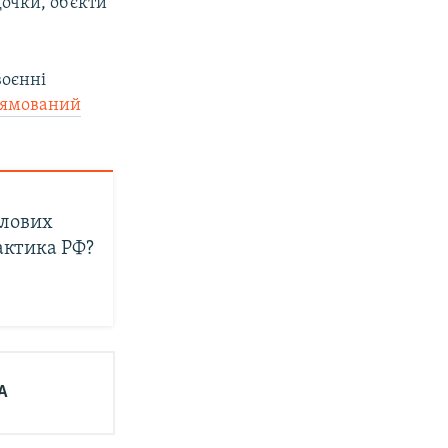
очки, об’єкти
воєнні
рямований
тлових
актика РФ?
А