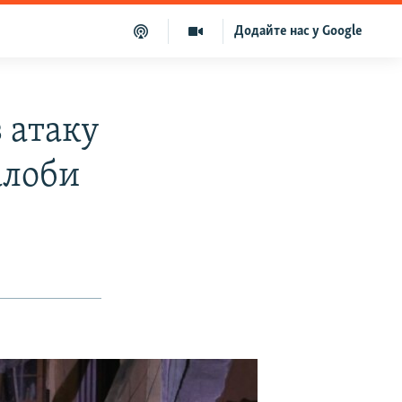
Додайте нас у Google
 атаку
алоби