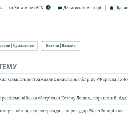
ь
Читати без VPN
Дивитись коментарі
Підпис
овини | Суспільство
Новини | Важливі
 ТЕМУ
жжі кількість постраждалих внаслідок обстрілу РФ зросла до 40
 російські війська обстріляли Козачу Лопань, поранений підл
 померла жінка, яка постраждала через удар РФ по Запоріжжю