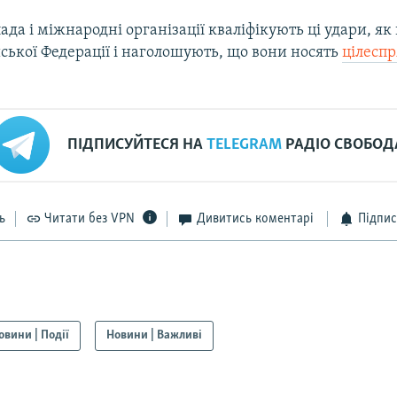
ада і міжнародні організації кваліфікують ці удари, як
ської Федерації і наголошують, що вони носять
цілесп
ПІДПИСУЙТЕСЯ НА
TELEGRAM
РАДІО СВОБОД
ь
Читати без VPN
Дивитись коментарі
Підпис
овини | Події
Новини | Важливі