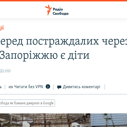
ІЇ
серед постраждалих чере
 Запоріжжю є діти
 21:00
ь
Читати без VPN
Дивитись коментарі
обода як бажане джерело в Google