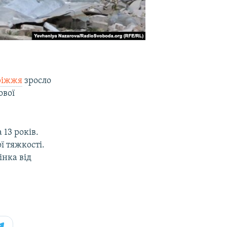
оріжжя
зросло
ової
 13 років.
ї тяжкості.
інка від