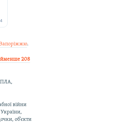
у Запоріжжю
.
найменше 208
БПЛА,
абної війни
 України,
очки, об’єкти