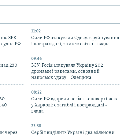
11:02
цію ЗРК
Сили РФ атакували Одесу: є руйнування
 судна РФ
і постраждалі, зникло світло – влада
09:46
онад 230
ЗСУ: Росія атакувала Україну 202
дронами і ракетами, основний
напрямок удару – Одещина
08:22
130
Сили РФ вдарили по багатоповерхівках
д 40
у Харкові: є загиблі і постраждалі –
влада
23:38
ли через
Сербія виділить Україні два мільйони