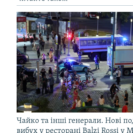
Чайко та інші генерали. Нові п
вибух у ресторані Balzi Rossi у 