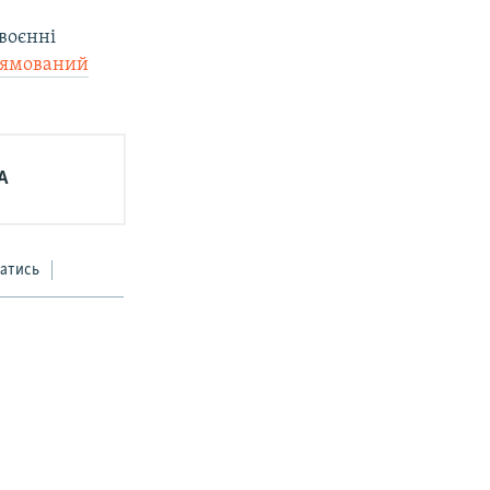
 воєнні
рямований
А
атись