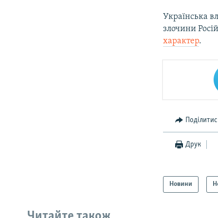
Українська вл
злочини Росій
характер
.
Поділитис
Друк
Новини
Н
Читайте також