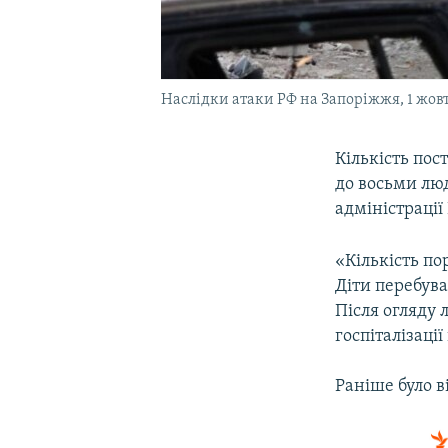
Наслідки атаки РФ на Запоріжжя, 1 жов
Кількість по
до восьми люд
адміністрації
«Кількість по
Діти перебува
Після огляду 
госпіталізаці
Раніше було 