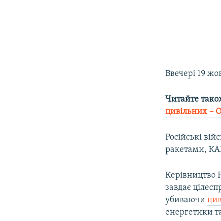
Ввечері 19 жо
Читайте тако
цивільних – 
Російські вій
ракетами, КАБ
Керівництво Р
завдає цілесп
убиваючи
цив
енергетики т