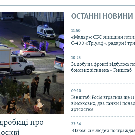
ОСТАННІ НОВИНИ
11:50
«Мадяр»: СБС знищили пози
С-400 «Тріумф», радари і три
10:25
За добу на фронті відбулось п
бойових зіткнень – Генштаб
09:10
Генштаб: Росія втратила ще 1
військових, два танки і пона
артсистем
одробиці про
23:54
В Ізюмі сім людей постражда
Москві