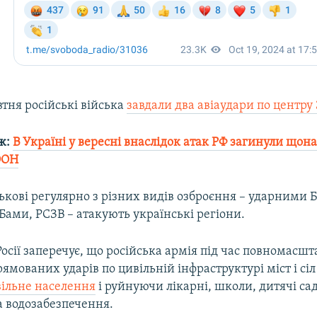
втня російські війська
завдали два авіаудари по центр
ж:
В Україні у вересні внаслідок атак РФ загинули що
ООН
ськові регулярно з різних видів озброєння – ударними 
ами, РСЗВ – атакують українські регіони.
осії заперечує, що російська армія під час повномасшт
рямованих ударів по цивільній інфраструктурі міст і сіл
ільне населення
і руйнуючи лікарні, школи, дитячі сад
а водозабезпечення.