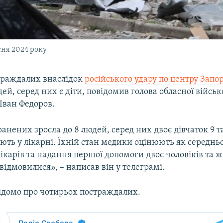
тня 2024 року
страждалих внаслідок
російського удару по центру Зап
ей, серед них є діти, повідомив голова обласної військ
 Іван Федоров.
ранених зросла до 8 людей, серед них двоє дівчаток 9 та
ють у лікарні. Їхній стан медики оцінюють як середньо
лікарів та надання першої допомоги двоє чоловіків та ж
ї відмовилися», – написав він у телеграмі.
відомо про чотирьох постраждалих.