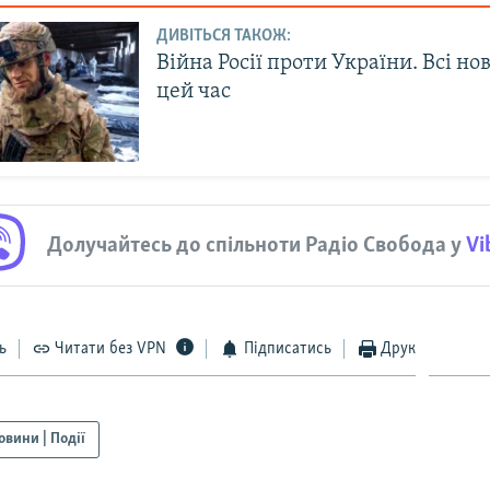
ДИВІТЬСЯ ТАКОЖ:
Війна Росії проти України. Всі но
цей час
Долучайтесь до спільноти Радіо Свобода у
Vi
ь
Читати без VPN
Підписатись
Друк
овини | Події