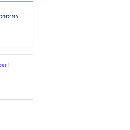
вини на
ber
!