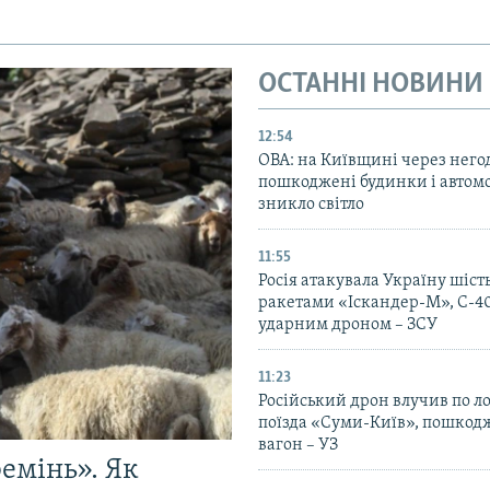
ОСТАННІ НОВИНИ
12:54
ОВА: на Київщині через него
пошкоджені будинки і автомо
зникло світло
11:55
Росія атакувала Україну шіст
ракетами «Іскандер-М», С-40
ударним дроном – ЗСУ
11:23
Російський дрон влучив по л
поїзда «Суми-Київ», пошко
вагон – УЗ
емінь». Як