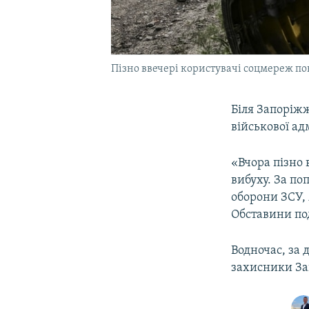
Пізно ввечері користувачі соцмереж пов
Біля Запоріжж
військової ад
«Вчора пізно 
вибуху. За по
оборони ЗСУ, 
Обставини по
Водночас, за 
захисники За