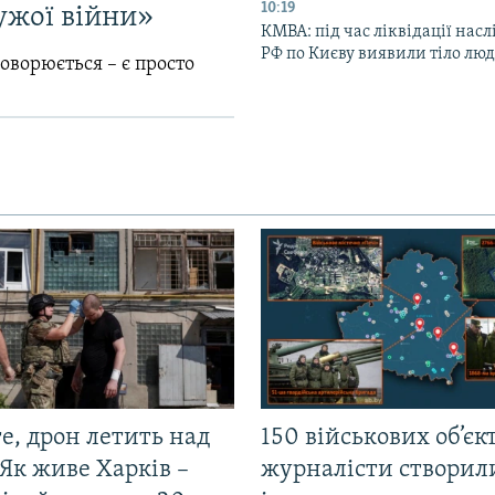
10:19
ужої війни»
КМВА: під час ліквідації насл
РФ по Києву виявили тіло лю
говорюється – є просто
е, дрон летить над
150 військових об’єкт
Як живе Харків –
журналісти створил