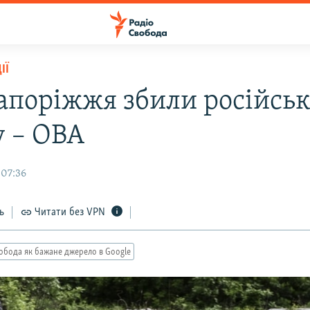
ІЇ
Запоріжжя збили російсь
у – ОВА
 07:36
ь
Читати без VPN
обода як бажане джерело в Google