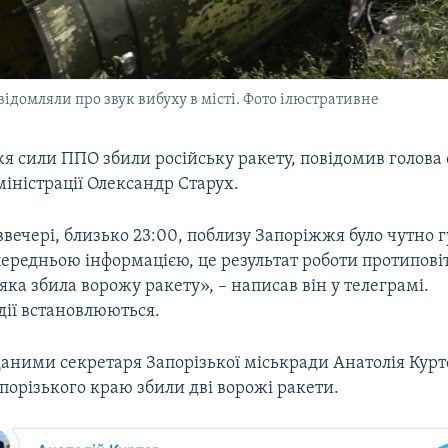
ідомляли про звук вибуху в місті. Фото ілюстративне
я сили ППО збили російську ракету, повідомив голова 
міністрації Олександр Старух.
ввечері, близько 23:00, поблизу Запоріжжя було чутно 
передньою інформацією, це результат роботи протипові
яка збила ворожу ракету», – написав він у телеграмі.
дії встановлюються.
даними секретаря Запорізької міськради Анатолія Куртєв
порізького краю збили дві ворожі ракети.