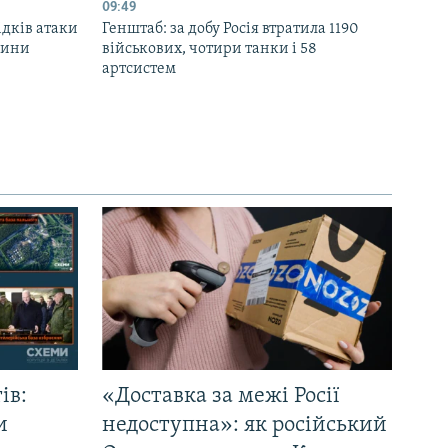
09:49
ідків атаки
Генштаб: за добу Росія втратила 1190
дини
військових, чотири танки і 58
артсистем
ів:
«Доставка за межі Росії
и
недоступна»: як російський