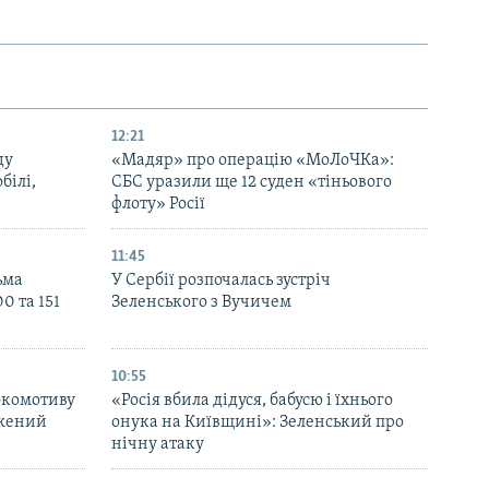
12:21
ду
«Мадяр» про операцію «МоЛоЧКа»:
білі,
СБС уразили ще 12 суден «тіньового
флоту» Росії
11:45
ьма
У Сербії розпочалась зустріч
0 та 151
Зеленського з Вучичем
10:55
окомотиву
«Росія вбила дідуся, бабусю і їхнього
джений
онука на Київщині»: Зеленський про
нічну атаку