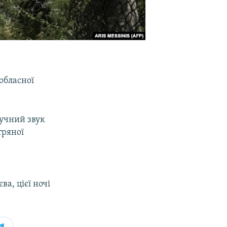
обласної
гучний звук
тряної
а, цієї ночі