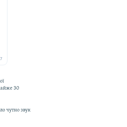
ої
майже 30
ло чутно звук