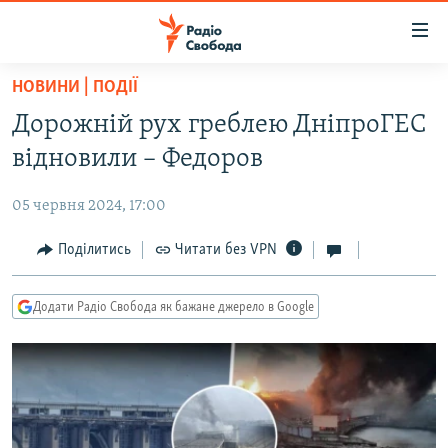
Доступність
посилання
Перейти
НОВИНИ | ПОДІЇ
до
РАДІО СВОБОДА – 70 РОКІВ
Дорожній рух греблею ДніпроГЕС
основного
ВСЕ ЗА ДОБУ
матеріалу
відновили – Федоров
СТАТТІ
Перейти
до
05 червня 2024, 17:00
ВІЙНА
ПОЛІТИКА
основної
РОСІЙСЬКА «ФІЛЬТРАЦІЯ»
Поділитись
Читати без VPN
ЕКОНОМІКА
навігації
Перейти
ДОНБАС.РЕАЛІЇ
СУСПІЛЬСТВО
до
Додати Радіо Свобода як бажане джерело в Google
КРИМ.РЕАЛІЇ
КУЛЬТУРА
пошуку
ТИ ЯК?
СПОРТ
СХЕМИ
УКРАЇНА
КИТАЙ.ВИКЛИКИ
СВІТ