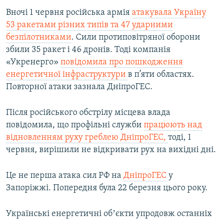
Вночі 1 червня російська армія
атакувала Україну
53 ракетами різних типів та 47 ударними
безпілотниками
. Сили протиповітряної оборони
збили 35 ракет і 46 дронів. Тоді компанія
«Укренерго»
повідомила про пошкодження
енергетичної інфраструктури
в п’яти областях.
Повторної атаки зазнала ДніпроГЕС.
Після російського обстрілу місцева влада
повідомила, що профільні служби
працюють над
відновленням руху греблею ДніпроГЕС,
тоді, 1
червня, вирішили не відкривати рух на вихідні дні.
Це не перша атака сил РФ на
ДніпроГЕС
у
Запоріжжі. Попередня була 22 березня цього року.
Українські енергетичні обʼєкти упродовж останніх