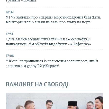
гранати – поліція
18:32
У ГУР заявили про «парад» морських дронів біля Ялти,
моніторингові канали писали про атаку на порт
17:51
Одна з наймасованіших атак РФ на «Укрнафту»:
пошкоджені сім об’єктів видобутку – «Нафтогаз»
17:08
У Києві попрощалися із польським волонтером, який
загинув від удару РФ у Харкові
ВАЖЛИВЕ НА СВОБОДІ