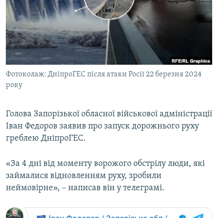
МУЛЬТИМЕДІА
ФОТО
СПЕЦПРОЄКТИ
ПОДКАСТИ
Фотоколаж: ДніпроГЕС після атаки Росії 22 березня 2024
року
КРИМ РЕАЛІЇ
РУС
Голова Запорізької обласної військової адміністрації
УКР
Іван Федоров заявив про запуск дорожнього руху
КТАТ
греблею ДніпроГЕС.
ДОЛУЧАЙСЯ!
«За 4 дні від моменту ворожого обстрілу люди, які
займалися відновленням руху, зробили
неймовірне», – написав він у телеграмі.