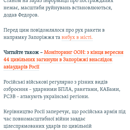
Станом на зараз інформації про постраждалих
Усі сайти RFE/RL
немає, масштаби руйнувань встановлюються,
додав Федоров.
Перед цим повідомлялося про рух ракети в
напрямку Запоріжжя та
вибух в місті.
Читайте також –
Моніторинг ООН: з кінця вересня
44 цивільних загинули в Запоріжжі внаслідок
авіаударів Росії
Російські військові регулярно з різних видів
озброєння – ударними БПЛА, ракетами, КАБами,
РСЗВ – атакують українські регіони.
Керівництво Росії заперечує, що російська армія під
час повномасштабної війни завдає
цілеспрямованих ударів по цивільній