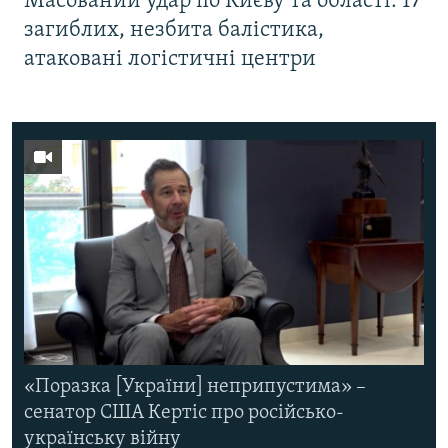
Масований удар по Києву та області: 17
загиблих, незбита балістика,
атаковані логістичні центри
«Поразка [України] неприпустима» –
сенатор США Кертіс про російсько-
українську війну