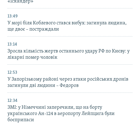
«Іскандер»
13:49
У морі біля Коблевого стався вибух: загинула людина,
ще двоє – постраждали
13:14
Зросла кількість жертв останнього удару РФ по Києву: у
лікарні помер чоловік
12:53
У Запорізькому районі через атаки російських дронів
загинули дві людини – Федоров
12:34
ЗМІ: у Німеччині заперечили, що на борту
українського Ан-124 в аеропорту Лейпцига були
боєприпаси