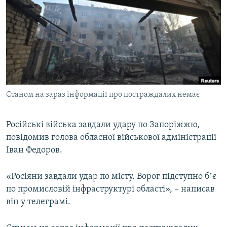
МУЛЬТИМЕДІА
ФОТО
СПЕЦПРОЄКТИ
ПОДКАСТИ
КРИМ РЕАЛІЇ
Станом на зараз інформації про постраждалих немає
РУС
УКР
Російські війська завдали удару по Запоріжжю,
повідомив голова обласної військової адміністрації
КТАТ
Іван Федоров.
ДОЛУЧАЙСЯ!
«Росіяни завдали удар по місту. Ворог підступно бʼє
по промисловій інфраструктурі області», – написав
він у телеграмі.