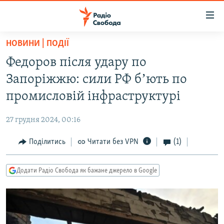
Доступність
посилання
Перейти
НОВИНИ | ПОДІЇ
до
РАДІО СВОБОДА – 70 РОКІВ
Федоров після удару по
основного
ВСЕ ЗА ДОБУ
матеріалу
Запоріжжю: сили РФ бʼють по
СТАТТІ
Перейти
промисловій інфраструктурі
до
ВІЙНА
ПОЛІТИКА
основної
27 грудня 2024, 00:16
РОСІЙСЬКА «ФІЛЬТРАЦІЯ»
ЕКОНОМІКА
навігації
Перейти
Поділитись
Читати без VPN
(1)
ДОНБАС.РЕАЛІЇ
СУСПІЛЬСТВО
до
КРИМ.РЕАЛІЇ
КУЛЬТУРА
пошуку
Додати Радіо Свобода як бажане джерело в Google
ТИ ЯК?
СПОРТ
СХЕМИ
УКРАЇНА
КИТАЙ.ВИКЛИКИ
СВІТ