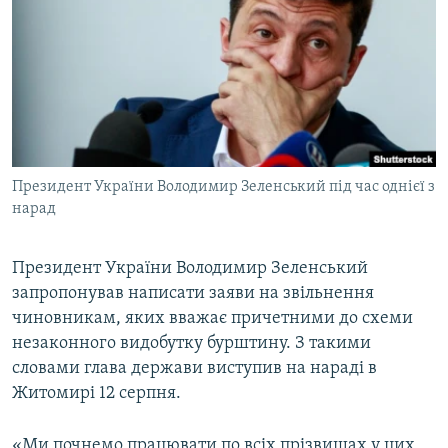
МУЛЬТИМЕДІА
ФОТО
СПЕЦПРОЄКТИ
ПОДКАСТИ
КРИМ РЕАЛІЇ
Президент України Володимир Зеленський під час однієї з
РУС
нарад
УКР
Президент України Володимир Зеленський
КТАТ
запропонував написати заяви на звільнення
чиновникам, яких вважає причетними до схеми
ДОЛУЧАЙСЯ!
незаконного видобутку бурштину. З такими
словами глава держави виступив на нараді в
Житомирі 12 серпня.
«Ми почнемо працювати по всіх прізвищах у цих