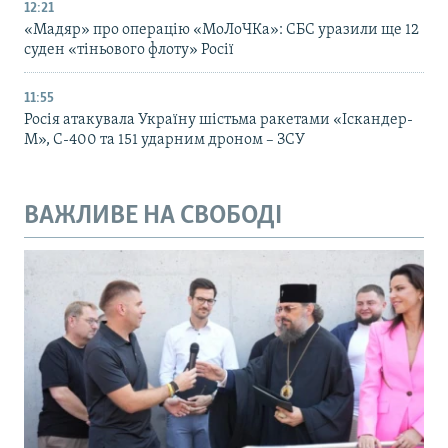
12:21
«Мадяр» про операцію «МоЛоЧКа»: СБС уразили ще 12
суден «тіньового флоту» Росії
11:55
Росія атакувала Україну шістьма ракетами «Іскандер-
М», С-400 та 151 ударним дроном – ЗСУ
ВАЖЛИВЕ НА СВОБОДІ