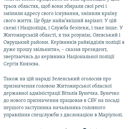
Усі сайти RFE/RL
трьох областях, щоб вони збирали свої речі і
змінили адресу свого існування, змінили країну
свого життя. Це буде найм’якіший варіант. У цій
схемі і Нацполіція, і Служба безпеки, і таке інше. У
Житомирській області, я так розумію, Олевський і
Овруцький райони. Керівників райвідділів поліції я
дуже прошу звільнити», – сказав президент,
звертаючись до керівника Національної поліції
Сергія Князєва.
Також на цій нараді Зеленський оголосив про
призначення головою Житомирської обласної
державної адміністрації Віталія Бунечка. Бунечко
до нового призначення працював в СБУ на посаді
першого заступника начальника головного
управління спецслужби з дислокацією в Маріуполі.