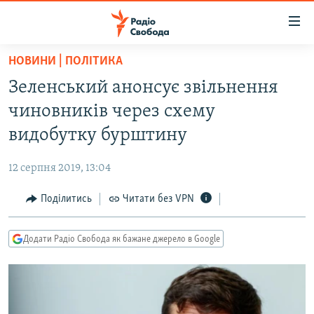
Доступність
посилання
Перейти
НОВИНИ | ПОЛІТИКА
до
РАДІО СВОБОДА – 70 РОКІВ
Зеленський анонсує звільнення
основного
ВСЕ ЗА ДОБУ
матеріалу
чиновників через схему
СТАТТІ
Перейти
видобутку бурштину
до
ВІЙНА
ПОЛІТИКА
основної
12 серпня 2019, 13:04
РОСІЙСЬКА «ФІЛЬТРАЦІЯ»
ЕКОНОМІКА
навігації
Перейти
Поділитись
Читати без VPN
ДОНБАС.РЕАЛІЇ
СУСПІЛЬСТВО
до
КРИМ.РЕАЛІЇ
КУЛЬТУРА
пошуку
Додати Радіо Свобода як бажане джерело в Google
ТИ ЯК?
СПОРТ
СХЕМИ
УКРАЇНА
КИТАЙ.ВИКЛИКИ
СВІТ