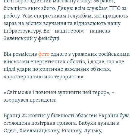
ночі ворог здійснив масовану атаку: 36 ракет,
Усі сайти RFE/RL
більшість яких збито. Дякую всім службам ППО за
роботу. Усім енергетикам і службам, які працюють
зараз на місцях влучання та відновлюють нашу
інфраструктуру. Ви – наші герої», – написав
Зеленський у фейсбуці.
Він розмістив
фото
одного з уражених російськими
військами енергетичних об’єктів, і додав, що «це
підлі удари по критично важливих об’єктах,
характерна тактика терористів».
«Світ може і повинен зупинити цей терор», –
звернувся президент.
Вранці 22 жовтня у більшості областей України була
оголошена повітряна тривога. Вибухи лунали в
Одесі, Хмельницькому, Рівному, Луцьку,