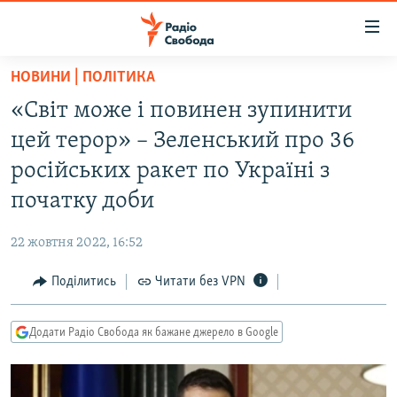
Доступність
посилання
Перейти
НОВИНИ | ПОЛІТИКА
до
РАДІО СВОБОДА – 70 РОКІВ
«Світ може і повинен зупинити
основного
ВСЕ ЗА ДОБУ
матеріалу
цей терор» – Зеленський про 36
СТАТТІ
Перейти
російських ракет по Україні з
до
ВІЙНА
ПОЛІТИКА
початку доби
основної
РОСІЙСЬКА «ФІЛЬТРАЦІЯ»
ЕКОНОМІКА
навігації
22 жовтня 2022, 16:52
Перейти
ДОНБАС.РЕАЛІЇ
СУСПІЛЬСТВО
до
Поділитись
Читати без VPN
КРИМ.РЕАЛІЇ
КУЛЬТУРА
пошуку
ТИ ЯК?
СПОРТ
Додати Радіо Свобода як бажане джерело в Google
СХЕМИ
УКРАЇНА
КИТАЙ.ВИКЛИКИ
СВІТ