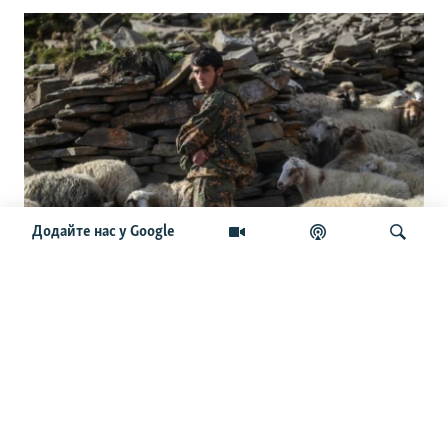
Додайте нас у Google
«В Україну за непристебнутий
ремінь». Як Кавказ став «резервуаром
для чужої війни»
Шукати
ОСТАННІ НОВИНИ