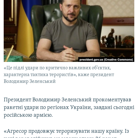
МУЛЬТИМЕДІА
ФОТО
СПЕЦПРОЄКТИ
ПОДКАСТИ
КРИМ РЕАЛІЇ
РУС
«Це підлі удари по критично важливих об’єктах,
УКР
характерна тактика терористів», каже президент
Володимир Зеленський
КТАТ
Президент Володимир Зеленський прокоментував
ДОЛУЧАЙСЯ!
ракетні удари по регіонах України, завдані сьогодні
російською армією.
«Агресор продовжує тероризувати нашу країну. Із