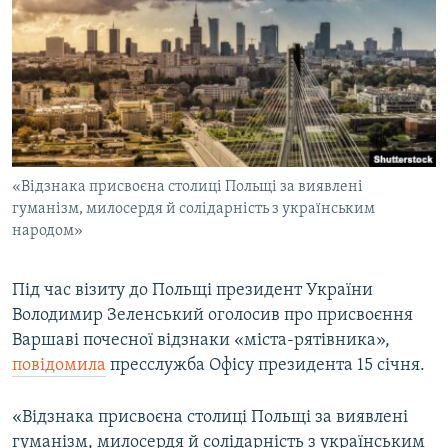
МУЛЬТИМЕДІА
ФОТО
СПЕЦПРОЄКТИ
ПОДКАСТИ
КРИМ РЕАЛІЇ
«Відзнака присвоєна столиці Польщі за виявлені
РУС
гуманізм, милосердя й солідарність з українським
народом»
УКР
КТАТ
Під час візиту до Польщі президент України
Володимир Зеленський оголосив про присвоєння
ДОЛУЧАЙСЯ!
Варшаві почесної відзнаки «міста-рятівника»,
повідомила
пресслужба Офісу президента 15 січня.
«Відзнака присвоєна столиці Польщі за виявлені
гуманізм, милосердя й солідарність з українським