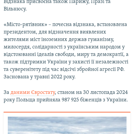
Відзнака присвоєна також Парижу, Празі та
Вільнюсу.
«Місто-рятівник» – почесна відзнака, встановлена
президентом, для відзначення виявлених
жителями міст іноземних держав гуманізму,
милосердя, солідарності з українським народом у
відстоюванні ідеалів свободи, миру та демократії, а
також підтримки України у захисті її незалежності
та суверенітету під час відсічі збройної агресії РФ.
Заснована у травні 2022 року.
За
даними Євростату
, станом на 30 листопада 2024
року Польща прийняла 987 925 біженців з України.