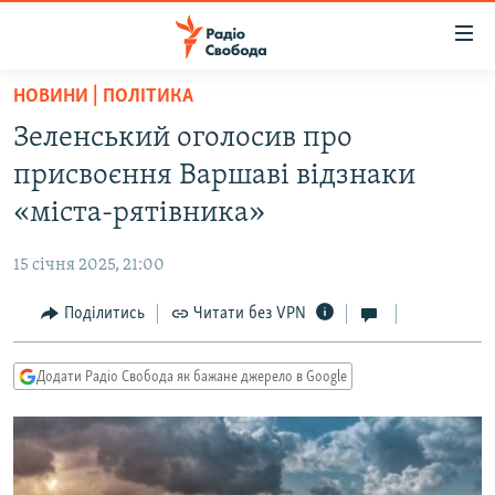
Доступність
посилання
Перейти
НОВИНИ | ПОЛІТИКА
до
РАДІО СВОБОДА – 70 РОКІВ
Зеленський оголосив про
основного
ВСЕ ЗА ДОБУ
матеріалу
присвоєння Варшаві відзнаки
СТАТТІ
Перейти
«міста-рятівника»
до
ВІЙНА
ПОЛІТИКА
основної
15 січня 2025, 21:00
РОСІЙСЬКА «ФІЛЬТРАЦІЯ»
ЕКОНОМІКА
навігації
Перейти
Поділитись
Читати без VPN
ДОНБАС.РЕАЛІЇ
СУСПІЛЬСТВО
до
КРИМ.РЕАЛІЇ
КУЛЬТУРА
пошуку
Додати Радіо Свобода як бажане джерело в Google
ТИ ЯК?
СПОРТ
СХЕМИ
УКРАЇНА
КИТАЙ.ВИКЛИКИ
СВІТ