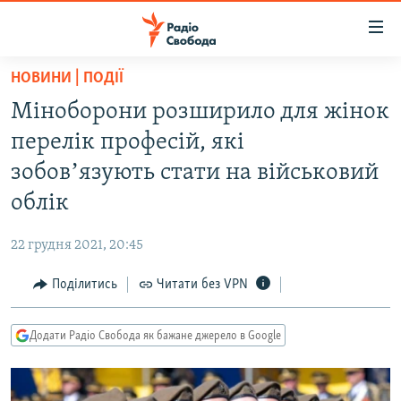
Доступність
посилання
Перейти
НОВИНИ | ПОДІЇ
до
РАДІО СВОБОДА – 70 РОКІВ
Міноборони розширило для жінок
основного
ВСЕ ЗА ДОБУ
матеріалу
перелік професій, які
СТАТТІ
Перейти
зобовʼязують стати на військовий
до
ВІЙНА
ПОЛІТИКА
облік
основної
РОСІЙСЬКА «ФІЛЬТРАЦІЯ»
ЕКОНОМІКА
навігації
22 грудня 2021, 20:45
Перейти
ДОНБАС.РЕАЛІЇ
СУСПІЛЬСТВО
до
Поділитись
Читати без VPN
КРИМ.РЕАЛІЇ
КУЛЬТУРА
пошуку
ТИ ЯК?
СПОРТ
Додати Радіо Свобода як бажане джерело в Google
СХЕМИ
УКРАЇНА
КИТАЙ.ВИКЛИКИ
СВІТ