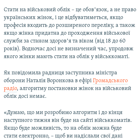
Усі сайти RFE/RL
Стати на військовий облік – це обовʼязок, а не право
українських жінок, і це відбуватиметься, якщо
професія входить до розширеного переліку, а також
якщо жінка придатна до проходження військової
служби за станом здоровʼя та віком (від 18 до 60
років). Водночас досі не визначений час, упродовж
якого жінки мають стати на облік у військкоматі.
Як повідомила радниця заступника міністра
оборони Наталія Воронкова в ефірі
Громадського
радіо
, алгоритму постановки жінок на військовий
облік досі немає.
«Думаю, що ми розробимо алгоритм і до кінця
наступного тижня він буде на сайті військкоматів.
Якщо буде можливість, то на облік можна буде
стати електронно, – щоб ви надіслали свої дані