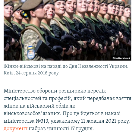
МУЛЬТИМЕДІА
ФОТО
СПЕЦПРОЄКТИ
ПОДКАСТИ
КРИМ РЕАЛІЇ
РУС
Жінки-військові на параді до Дня Незалежності України.
УКР
Київ, 24 серпня 2018 року
КТАТ
Міністерство оборони розширило перелік
спеціальностей та професій, який передбачає взяття
ДОЛУЧАЙСЯ!
жінок на військовий облік як
військовозобовʼязаних. Про це йдеться в наказі
міністерства №313, ухваленому 11 жовтня 2021 року,
документ
набрав чинності 17 грудня.