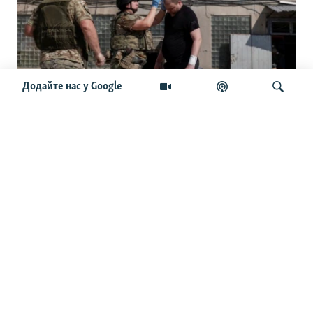
Додайте нас у Google
«Тікайте, дрон летить над вами!» Як
живе Харків – місто-мільйонник за 20
км від фронту
Шукати
ОСТАННІ НОВИНИ
17:51
Одна з наймасованіших атак РФ на «Укрнафту»:
пошкоджені сім об’єктів видобутку – «Нафтогаз»
17:08