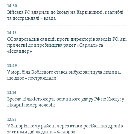
14:30
Війська РФ вдарили по Ізюму на Харківщині, є загиблі
та постраждалі – влада
14:13
ЄС запровадив санкції проти директорів заводів РФ, які
причетні до виробництва ракет «Сармат» та
«Іскандер»
13:49
У морі біля Коблевого стався вибух: загинула людина,
ще двоє – постраждали
13:14
Зросла кількість жертв останнього удару РФ по Києву: у
лікарні помер чоловік
12:53
У Запорізькому районі через атаки російських дронів
загинули дві людини – Федоров