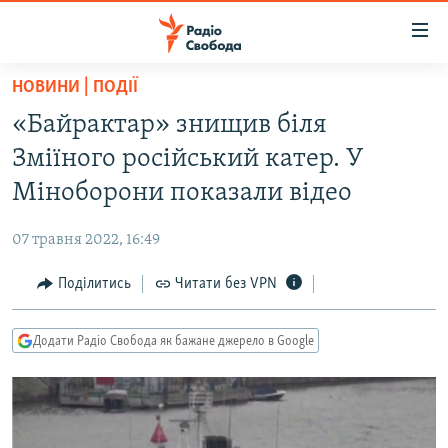
Доступність
посилання
Перейти
НОВИНИ | ПОДІЇ
до
РАДІО СВОБОДА – 70 РОКІВ
«Байрактар» знищив біля
основного
ВСЕ ЗА ДОБУ
матеріалу
Зміїного російський катер. У
СТАТТІ
Перейти
Міноборони показали відео
до
ВІЙНА
ПОЛІТИКА
основної
07 травня 2022, 16:49
РОСІЙСЬКА «ФІЛЬТРАЦІЯ»
ЕКОНОМІКА
навігації
Перейти
Поділитись
Читати без VPN
ДОНБАС.РЕАЛІЇ
СУСПІЛЬСТВО
до
КРИМ.РЕАЛІЇ
КУЛЬТУРА
пошуку
Додати Радіо Свобода як бажане джерело в Google
ТИ ЯК?
СПОРТ
СХЕМИ
УКРАЇНА
КИТАЙ.ВИКЛИКИ
СВІТ