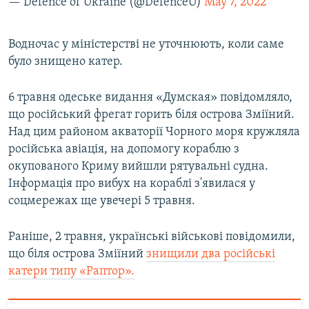
— Defence of Ukraine (@DefenceU)
May 7, 2022
Водночас у міністерстві не уточнюють, коли саме
було знищено катер.
6 травня одеське видання «Думская» повідомляло,
що російський фрегат горить біля острова Зміїний.
Над цим районом акваторії Чорного моря кружляла
російська авіація, на допомогу кораблю з
окупованого Криму вийшли рятувальні судна.
Інформація про вибух на кораблі з'явилася у
соцмережах ще увечері 5 травня.
Раніше, 2 травня, українські військові повідомили,
що біля острова Зміїний
знищили два російські
катери типу «Раптор».