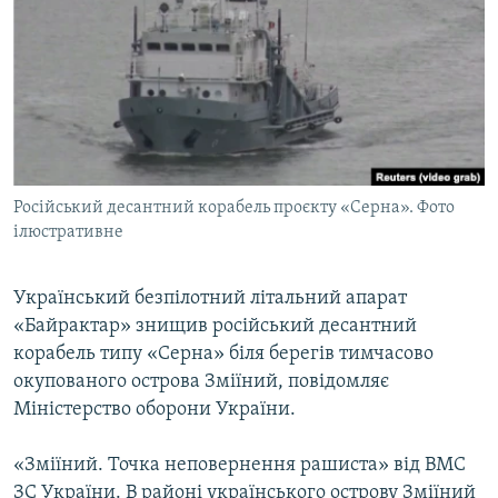
МУЛЬТИМЕДІА
ФОТО
СПЕЦПРОЄКТИ
ПОДКАСТИ
КРИМ РЕАЛІЇ
Російський десантний корабель проєкту «Серна». Фото
РУС
ілюстративне
УКР
Український безпілотний літальний апарат
КТАТ
«Байрактар» знищив російський десантний
корабель типу «Серна» біля берегів тимчасово
ДОЛУЧАЙСЯ!
окупованого острова Зміїний, повідомляє
Міністерство оборони України.
«Зміїний. Точка неповернення рашиста» від ВМС
ЗС України. В районі українського острову Зміїний