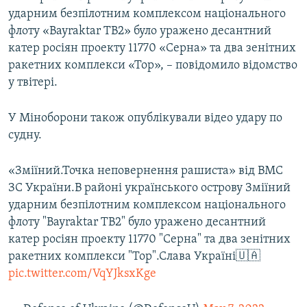
Усі сайти RFE/RL
ударним безпілотним комплексом національного
флоту «Bayraktar TB2» було уражено десантний
катер росіян проекту 11770 «Серна» та два зенітних
ракетних комплекси «Тор», – повідомило відомство
у твітері.
У Міноборони також опублікували відео удару по
судну.
«Зміїний.Точка неповернення рашиста» від ВМС
ЗС України.В районі українського острову Зміїний
ударним безпілотним комплексом національного
флоту "Bayraktar TB2" було уражено десантний
катер росіян проекту 11770 "Серна" та два зенітних
ракетних комплекси "Тор".Слава Україні🇺🇦
pic.twitter.com/VqYJksxKge