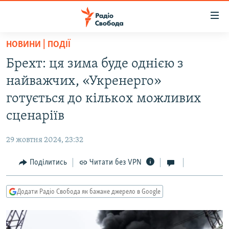
Доступність
посилання
Перейти
НОВИНИ | ПОДІЇ
до
РАДІО СВОБОДА – 70 РОКІВ
Брехт: ця зима буде однією з
основного
ВСЕ ЗА ДОБУ
матеріалу
найважчих, «Укренерго»
СТАТТІ
Перейти
готується до кількох можливих
до
ВІЙНА
ПОЛІТИКА
сценаріїв
основної
РОСІЙСЬКА «ФІЛЬТРАЦІЯ»
ЕКОНОМІКА
навігації
29 жовтня 2024, 23:32
Перейти
ДОНБАС.РЕАЛІЇ
СУСПІЛЬСТВО
до
Поділитись
Читати без VPN
КРИМ.РЕАЛІЇ
КУЛЬТУРА
пошуку
ТИ ЯК?
СПОРТ
Додати Радіо Свобода як бажане джерело в Google
СХЕМИ
УКРАЇНА
КИТАЙ.ВИКЛИКИ
СВІТ