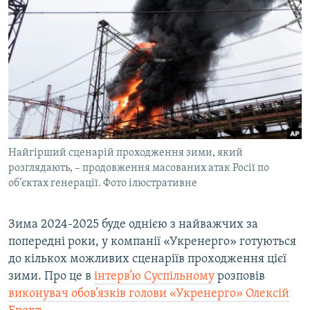
МУЛЬТИМЕДІА
ФОТО
СПЕЦПРОЄКТИ
ПОДКАСТИ
КРИМ РЕАЛІЇ
РУС
Найгірший сценарій проходження зими, який
УКР
розглядають, – продовження масованих атак Росії по
об’єктах генерації. Фото ілюстративне
КТАТ
Зима 2024-2025 буде однією з найважчих за
ДОЛУЧАЙСЯ!
попередні роки, у компанії «Укренерго» готуються
до кількох можливих сценаріїв проходження цієї
зими. Про це в
інтерв’ю Суспільному
розповів
виконувач обов’язків голови «Укренерго» Олексій