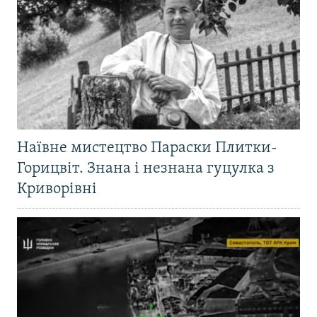
Наївне мистецтво Параски Плитки-
Горицвіт. Знана і незнана гуцулка з
Криворівні