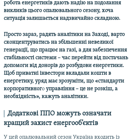
робота енергетиків дають надію на подолання
Усі сайти RFE/RL
викликів цього опалювального сезону, хоча
ситуація залишається надзвичайно складною.
Просто зараз, радять аналітики на Заході, варто
сконцентруватись на збільшенні невеликої
генерації, що працює на газі, а для забезпечення
стабільності системи – час перейти від постачань
допомоги від донорів до розбудови енергетики.
Щоб приватні інвестори вкладали кошти в
енергетику, уряд має зрозуміти, що «стандарти
корпоративног
о
управління – це не розкіш, а
необхідність», кажуть аналітики.
Додаткові ППО можуть означати
кращий захист енергооб’єктів
У цей опалювальний сезон Україна входить із