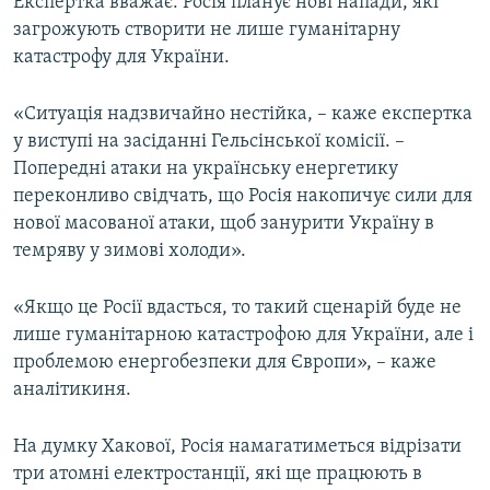
Експертка вважає: Росія планує нові напади, які
д
е
загрожують створити не лише гуманітарну
д
катастрофу для України.
«Ситуація надзвичайно нестійка, – каже експертка
у виступі на засіданні Гельсінської комісії. –
Попередні атаки на українську енергетику
переконливо свідчать, що Росія накопичує сили для
нової масованої атаки, щоб занурити Україну в
темряву у зимові холоди».
«Якщо це Росії вдасться, то такий сценарій буде не
лише гуманітарною катастрофою для України, але і
проблемою енергобезпеки для Європи», – каже
аналітикиня.
На думку Хакової, Росія намагатиметься відрізати
три атомні електростанції, які ще працюють в