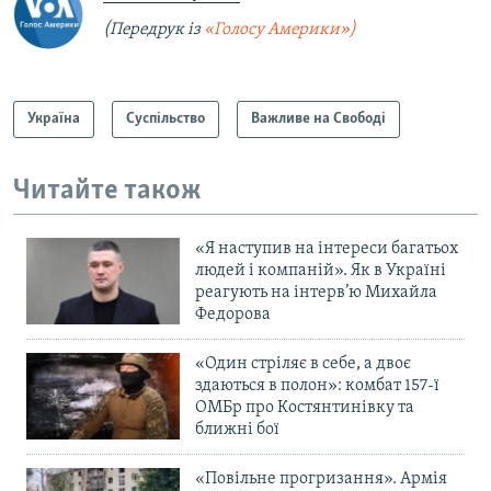
(Передрук із
«Голосу Америки»)
Україна
Суспільство
Важливе на Свободі
Читайте також
«Я наступив на інтереси багатьох
людей і компаній». Як в Україні
реагують на інтерв’ю Михайла
Федорова
«Один стріляє в себе, а двоє
здаються в полон»: комбат 157-ї
ОМБр про Костянтинівку та
ближні бої
«Повільне прогризання». Армія