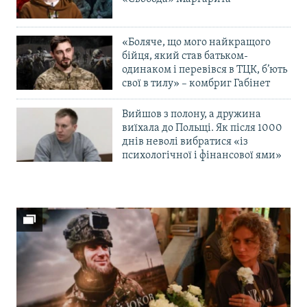
«Боляче, що мого найкращого
бійця, який став батьком-
одинаком і перевівся в ТЦК, б’ють
свої в тилу» – комбриг Габінет
Вийшов з полону, а дружина
виїхала до Польщі. Як після 1000
днів неволі вибратися «із
психологічної і фінансової ями»