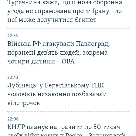
Туреччина каже, що її нова оборонна
угода не спрямована проти Ірану і до
неї може долучитися Єгипет
22:53
Війська РФ атакували Павлоград,
поранені дев’ять людей, зокрема
чотири дитини – ОВА
22:43
Лубінець: у Берегівському ТЦК
чоловіків незаконно позбавляли
відстрочок
22:08
КНДР планує направити до 50 тисяч