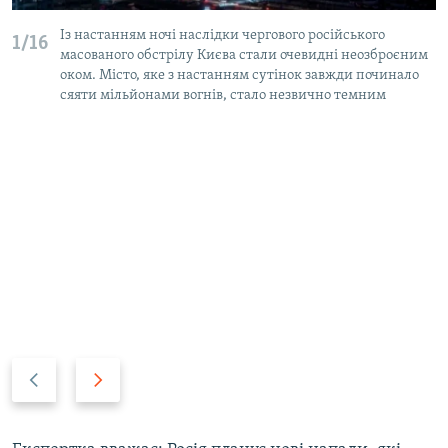
Із настанням ночі наслідки чергового російського
1/16
масованого обстрілу Києва стали очевидні неозброєним
оком. Місто, яке з настанням сутінок завжди починало
сяяти мільйонами вогнів, стало незвично темним
Н
В
а
п
з
е
а
р