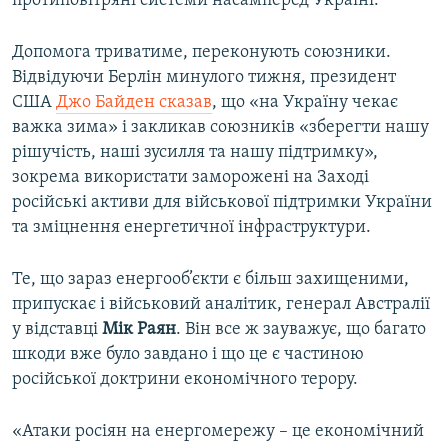
протиповітряні системи насамперед Україні.
Допомога триватиме, переконують союзники.
Відвідуючи Берлін минулого тижня, президент
США
Джо Байден сказав
, що «на Україну чекає
важка зима» і закликав союзників «зберегти нашу
рішучість, наші зусилля та нашу підтримку»,
зокрема використати заморожені на Заході
російські активи для військової підтримки України
та зміцнення енергетичної інфраструктури.
Те, що зараз енергооб’єкти є більш захищеними,
припускає і військовий аналітик, генерал Австралії
у відставці
Мік Раян
. Він все ж зауважує, що багато
шкоди вже було завдано і що це є частиною
російської доктрини економічного терору.
«Атаки росіян на енергомережу – це економічний