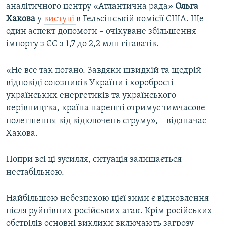
аналітичного центру «Атлантична рада»
Ольга
Хакова
у
виступі
в Гельсінській комісії США. Ще
один аспект допомоги – очікуване збільшення
імпорту з ЄС з 1,7 до 2,2 млн гігаватів.
«Не все так погано. Завдяки швидкій та щедрій
відповіді союзників України і хоробрості
українських енергетиків та українського
керівництва, країна нарешті отримує тимчасове
полегшення від відключень струму», – відзначає
Хакова.
Попри всі ці зусилля, ситуація залишається
нестабільною.
Найбільшою небезпекою цієї зими є відновлення
після руйнівних російських атак. Крім російських
обстрілів основні виклики включають загрозу