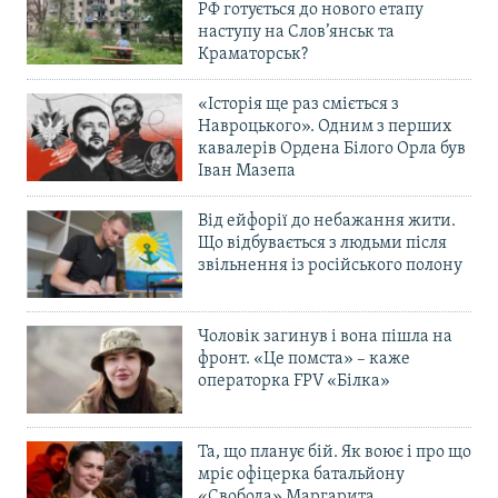
РФ готується до нового етапу
наступу на Слов’янськ та
Краматорськ?
«Історія ще раз сміється з
Навроцького». Одним з перших
кавалерів Ордена Білого Орла був
Іван Мазепа
Від ейфорії до небажання жити.
Що відбувається з людьми після
звільнення із російського полону
Чоловік загинув і вона пішла на
фронт. «Це помста» – каже
операторка FPV «Білка»
Та, що планує бій. Як воює і про що
мріє офіцерка батальйону
«Свобода» Маргарита