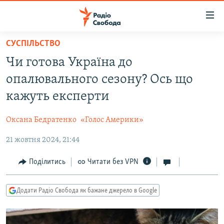
Доступність
посилання
Перейти
СУСПІЛЬСТВО
до
РАДІО СВОБОДА – 70 РОКІВ
Чи готова Україна до
основного
ВСЕ ЗА ДОБУ
матеріалу
опалювального сезону? Ось що
СТАТТІ
Перейти
кажуть експерти
до
ВІЙНА
ПОЛІТИКА
основної
Оксана Бедратенко
«Голос Америки»
РОСІЙСЬКА «ФІЛЬТРАЦІЯ»
ЕКОНОМІКА
навігації
Перейти
21 жовтня 2024, 21:44
ДОНБАС.РЕАЛІЇ
СУСПІЛЬСТВО
до
КРИМ.РЕАЛІЇ
КУЛЬТУРА
Поділитись
Читати без VPN
пошуку
ТИ ЯК?
СПОРТ
Додати Радіо Свобода як бажане джерело в Google
СХЕМИ
УКРАЇНА
КИТАЙ.ВИКЛИКИ
СВІТ