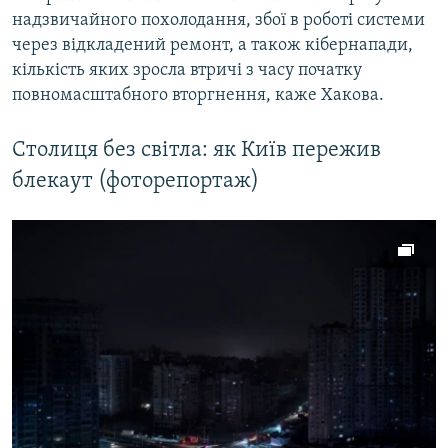
надзвичайного похолодання, збої в роботі системи
через відкладений ремонт, а також кібернапади,
кількість яких зросла втричі з часу початку
повномасштабного вторгнення, каже Хакова.
Столиця без світла: як Київ пережив
блекаут (фоторепортаж)