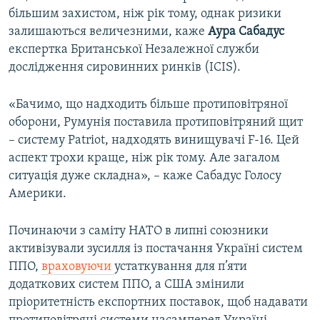
більшим захистом, ніж рік тому, однак ризики
залишаються величезними, каже
Аура Сабадус
експертка Британської
Незалежної служби
дослідження сировинних ринків (ICIS).
«Бачимо, що надходить більше протиповітряної
оборони, Румунія поставила протиповітряний щит
– систему Patriot, надходять винищувачі F-16. Цей
аспект трохи краще, ніж рік тому. Але загалом
ситуація дуже складна», – каже Сабадус Голосу
Америки.
Починаючи з саміту НАТО в липні союзники
активізували зусилля із постачання Україні систем
ППО,
враховуючи
устаткування для п’яти
додаткових систем ППО, а США змінили
пріоритетність експортних поставок, щоб надавати