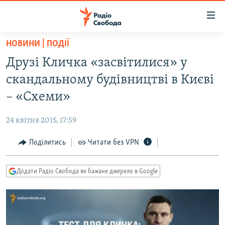
Доступність
посилання
Перейти
НОВИНИ | ПОДІЇ
до
РАДІО СВОБОДА – 70 РОКІВ
Друзі Кличка «засвітилися» у
основного
ВСЕ ЗА ДОБУ
матеріалу
скандальному будівництві в Києві
СТАТТІ
Перейти
– «Схеми»
до
ВІЙНА
ПОЛІТИКА
основної
24 квітня 2015, 17:59
РОСІЙСЬКА «ФІЛЬТРАЦІЯ»
ЕКОНОМІКА
навігації
Перейти
Поділитись
Читати без VPN
ДОНБАС.РЕАЛІЇ
СУСПІЛЬСТВО
до
КРИМ.РЕАЛІЇ
КУЛЬТУРА
пошуку
Додати Радіо Свобода як бажане джерело в Google
ТИ ЯК?
СПОРТ
СХЕМИ
УКРАЇНА
КИТАЙ.ВИКЛИКИ
СВІТ