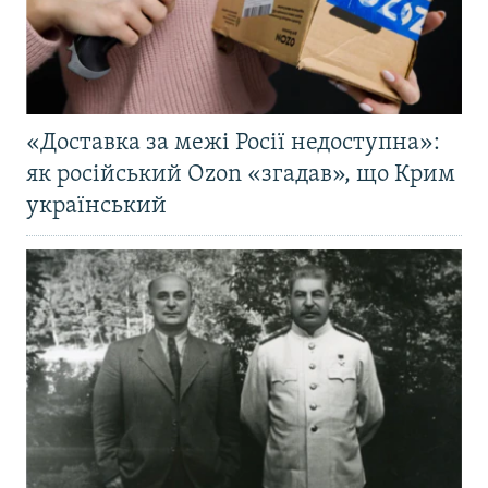
«Доставка за межі Росії недоступна»:
як російський Ozon «згадав», що Крим
український