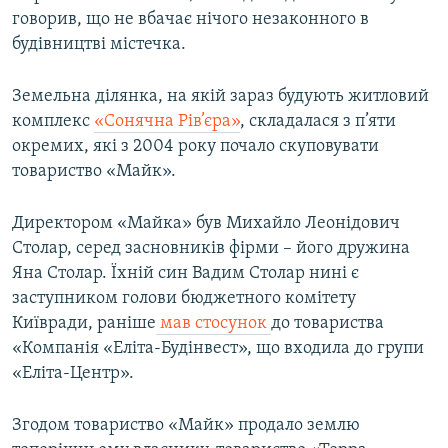
говорив, що не вбачає нічого незаконного в
Усі сайти RFE/RL
будівництві містечка.
Земельна ділянка, на якій зараз будують житловий
комплекс
«Сонячна Рів’єра»
, складалася з п’яти
окремих, які з 2004 року почало скуповувати
товариство «Майк».
Директором «Майка» був Михайло Леонідович
Столар, серед засновників фірми – його дружина
Яна Столар. Їхній син Вадим Столар нині є
заступником голови бюджетного комітету
Київради, раніше
мав стосунок
до товариства
«Компанія «Еліта-Будінвест», що входила до групи
«Еліта-Центр».
Згодом товариство «Майк» продало землю