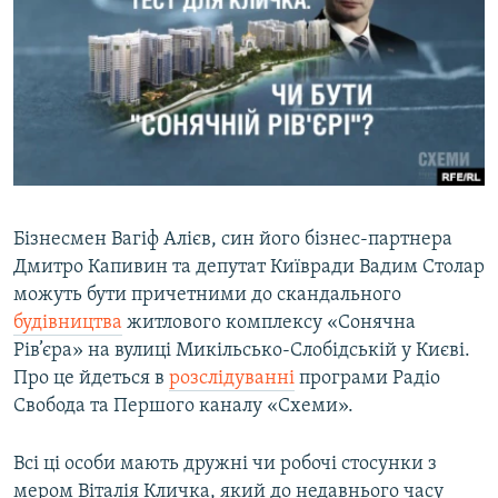
МУЛЬТИМЕДІА
ФОТО
СПЕЦПРОЄКТИ
ПОДКАСТИ
КРИМ РЕАЛІЇ
РУС
Бізнесмен Вагіф Алієв, син його бізнес-партнера
Дмитро Капивин та депутат Київради Вадим Столар
УКР
можуть бути причетними до скандального
КТАТ
будівництва
житлового комплексу «Сонячна
Рів’єра» на вулиці Микільсько-Слобідській у Києві.
ДОЛУЧАЙСЯ!
Про це йдеться в
розслідуванні
програми Радіо
Свобода та Першого каналу «Схеми».
Всі ці особи мають дружні чи робочі стосунки з
мером Віталія Кличка, який до недавнього часу