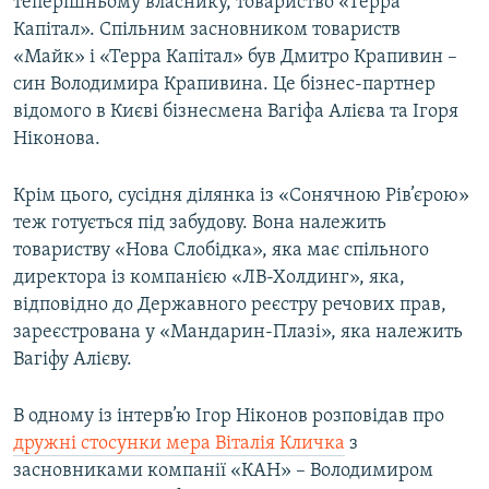
теперішньому власнику, товариство «Терра
Капітал». Спільним засновником товариств
«Майк» і «Терра Капітал» був Дмитро Крапивин –
син Володимира Крапивина. Це бізнес-партнер
відомого в Києві бізнесмена Вагіфа Алієва та Ігоря
Ніконова.
Крім цього, сусідня ділянка із «Сонячною Рів’єрою»
теж готується під забудову. Вона належить
товариству «Нова Слобідка», яка має спільного
директора із компанією «ЛВ-Холдинг», яка,
відповідно до Державного реєстру речових прав,
зареєстрована у «Мандарин-Плазі», яка належить
Вагіфу Алієву.
В одному із інтерв’ю Ігор Ніконов розповідав про
дружні стосунки мера Віталія Кличка
з
засновниками компанії «КАН» – Володимиром