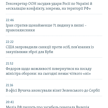
Генсекретар ООН засудив удари Росії по Україні й
«ескалацію конфлікту, зокрема, на території РФ»
22:46
Іран стратив щонайменше 71 людину в липні –
правозахисники
22:22
США запровадили санкції проти осіб, пов’язаних із
закупівлями зброї для Куби
21:52
Федоров щодо можливості повернутися на посаду
міністра оборони: на сьогодні немає чіткого «ні»
21:16
В офісі Вучича анонсували візит Зеленського до Сербії
20:41
Медіа РФ пишуть про загибель генерала Валерія