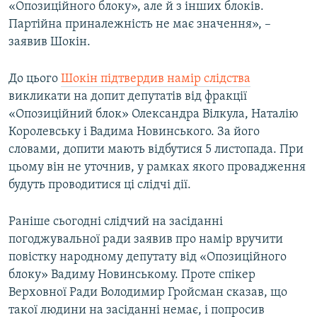
«Опозиційного блоку», але й з інших блоків.
Усі сайти RFE/RL
Партійна приналежність не має значення», –
заявив Шокін.
До цього
Шокін підтвердив намір слідства
викликати на допит депутатів від фракції
«Опозиційний блок» Олександра Вілкула, Наталію
Королевську і Вадима Новинського. За його
словами, допити мають відбутися 5 листопада. При
цьому він не уточнив, у рамках якого провадження
будуть проводитися ці слідчі дії.
Раніше сьогодні слідчий на засіданні
погоджувальної ради заявив про намір вручити
повістку народному депутату від «Опозиційного
блоку» Вадиму Новинському. Проте спікер
Верховної Ради Володимир Гройсман сказав, що
такої людини на засіданні немає, і попросив