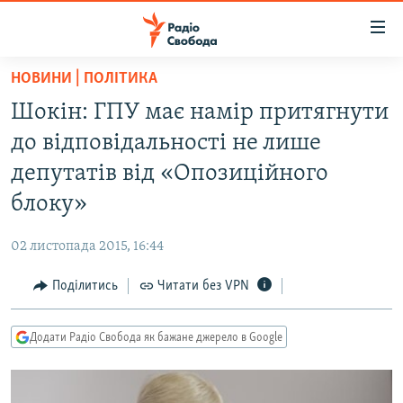
Доступність
посилання
Перейти
НОВИНИ | ПОЛІТИКА
до
РАДІО СВОБОДА – 70 РОКІВ
Шокін: ГПУ має намір притягнути
основного
ВСЕ ЗА ДОБУ
матеріалу
до відповідальності не лише
СТАТТІ
Перейти
депутатів від «Опозиційного
до
ВІЙНА
ПОЛІТИКА
блоку»
основної
РОСІЙСЬКА «ФІЛЬТРАЦІЯ»
ЕКОНОМІКА
навігації
02 листопада 2015, 16:44
Перейти
ДОНБАС.РЕАЛІЇ
СУСПІЛЬСТВО
до
Поділитись
Читати без VPN
КРИМ.РЕАЛІЇ
КУЛЬТУРА
пошуку
ТИ ЯК?
СПОРТ
Додати Радіо Свобода як бажане джерело в Google
СХЕМИ
УКРАЇНА
КИТАЙ.ВИКЛИКИ
СВІТ