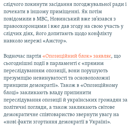
слідчого покинути засідання погоджувальної ради і
почекати в іншому приміщенні. Як потім
повідомили в МВС, Новинський вже зв’язався з
правоохоронцями і вже дав згоду на свою участь у
слідчих діях, його допитають щодо конфлікту
навколо мережі «Амстор».
Водночас партія
«Опозиційний блок» заявляє
, що
сьогоднішні події в парламенті є «прямим
переслідуванням опозиції, вони порушують
презумпцію невинуватості та основоположні
принципи демократії». Також в «Опозиційному
блоці» закликають владу припинити
переслідування опозиції й українських громадян за
політичні погляди, а також закликають світове
демократичне співтовариство звернути увагу на
«нові факти згортання демократії в Україні».