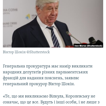
МУЛЬТИМЕДІА
ФОТО
СПЕЦПРОЄКТИ
ПОДКАСТИ
КРИМ РЕАЛІЇ
РУС
Віктор Шокін ©Shutterstock
УКР
КТАТ
Генеральна прокуратура має намір викликати
народних депутатів різних парламентських
фракцій для надання пояснень, заявляє
ДОЛУЧАЙСЯ!
генеральний прокурор Віктор Шокін.
«Те, що ми викликаємо Вілкула, Королевську не
означає, що це все. Будуть і інші особи, і не лише з