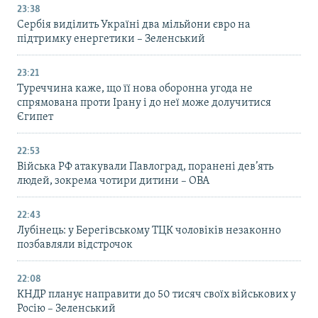
23:38
Сербія виділить Україні два мільйони євро на
підтримку енергетики – Зеленський
23:21
Туреччина каже, що її нова оборонна угода не
спрямована проти Ірану і до неї може долучитися
Єгипет
22:53
Війська РФ атакували Павлоград, поранені дев’ять
людей, зокрема чотири дитини – ОВА
22:43
Лубінець: у Берегівському ТЦК чоловіків незаконно
позбавляли відстрочок
22:08
КНДР планує направити до 50 тисяч своїх військових у
Росію – Зеленський