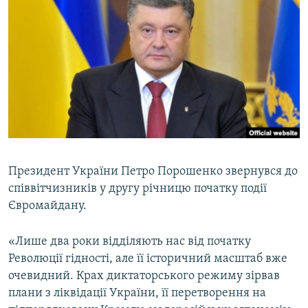
МУЛЬТИМЕДІА
ФОТО
СПЕЦПРОЄКТИ
ПОДКАСТИ
КРИМ РЕАЛІЇ
РУС
УКР
Президент України Петро Порошенко звернувся до
співвітчизників у другу річницю початку події
КТАТ
Євромайдану.
ДОЛУЧАЙСЯ!
«Лише два роки відділяють нас від початку
Революції гідності, але її історичний масштаб вже
очевидний. Крах диктаторського режиму зірвав
плани з ліквідації України, її перетворення на