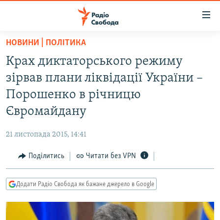
Доступність
посилання
Перейти
НОВИНИ | ПОЛІТИКА
до
РАДІО СВОБОДА – 70 РОКІВ
Крах диктаторського режиму
основного
ВСЕ ЗА ДОБУ
матеріалу
зірвав плани ліквідації України –
СТАТТІ
Перейти
Порошенко в річницю
до
ВІЙНА
ПОЛІТИКА
Євромайдану
основної
РОСІЙСЬКА «ФІЛЬТРАЦІЯ»
ЕКОНОМІКА
навігації
21 листопада 2015, 14:41
Перейти
ДОНБАС.РЕАЛІЇ
СУСПІЛЬСТВО
до
Поділитись
Читати без VPN
КРИМ.РЕАЛІЇ
КУЛЬТУРА
пошуку
ТИ ЯК?
СПОРТ
Додати Радіо Свобода як бажане джерело в Google
СХЕМИ
УКРАЇНА
КИТАЙ.ВИКЛИКИ
СВІТ