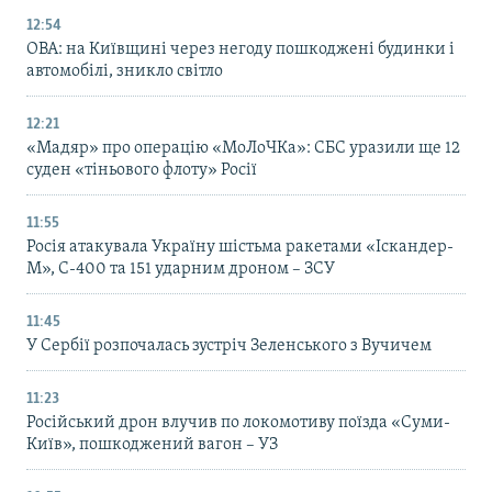
12:54
ОВА: на Київщині через негоду пошкоджені будинки і
автомобілі, зникло світло
12:21
«Мадяр» про операцію «МоЛоЧКа»: СБС уразили ще 12
суден «тіньового флоту» Росії
11:55
Росія атакувала Україну шістьма ракетами «Іскандер-
М», С-400 та 151 ударним дроном – ЗСУ
11:45
У Сербії розпочалась зустріч Зеленського з Вучичем
11:23
Російський дрон влучив по локомотиву поїзда «Суми-
Київ», пошкоджений вагон – УЗ