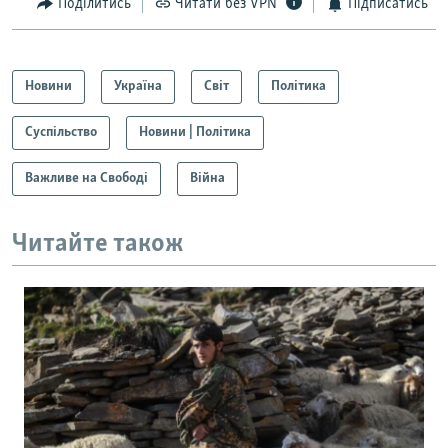
Поділитись
Читати без VPN
Підписатись
Новини
Україна
Світ
Політика
Суспільство
Новини | Політика
Важливе на Свободі
Війна
Читайте також