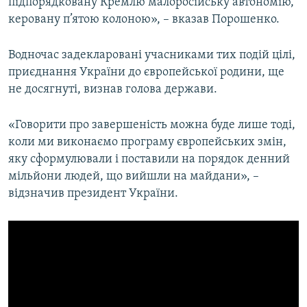
підпорядковану Кремлю малоросійську автономію,
Усі сайти RFE/RL
керовану п’ятою колоною», – вказав Порошенко.
Водночас задекларовані учасниками тих подій цілі,
приєднання України до європейської родини, ще
не досягнуті, визнав голова держави.
«Говорити про завершеність можна буде лише тоді,
коли ми виконаємо програму європейських змін,
яку сформулювали і поставили на порядок денний
мільйони людей, що вийшли на майдани», –
відзначив президент України.