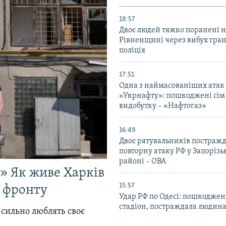
18:57
Двоє людей тяжко поранені 
Рівненщині через вибух гран
поліція
17:51
Одна з наймасованіших атак
«Укрнафту»: пошкоджені сім 
видобутку – «Нафтогаз»
16:49
Двоє рятувальників постраж
повторну атаку РФ у Запоріз
районі – ОВА
!» Як живе Харків
15:57
д фронту
Удар РФ по Одесі: пошкодже
стадіон, постраждала людина
 сильно люблять своє