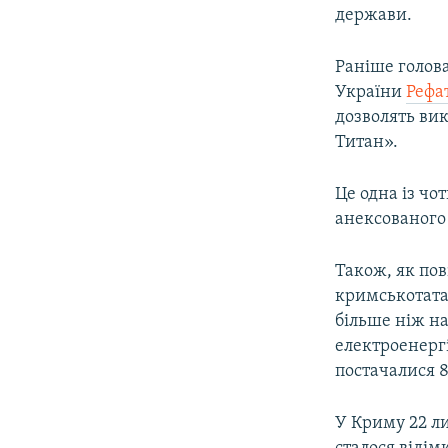
держави.
Раніше голов
України
Рефа
дозволять ви
Титан».
Це одна із чо
анексованого 
Також, як по
кримськотата
більше ніж на
електроенергі
постачалися 
У Криму 22 л