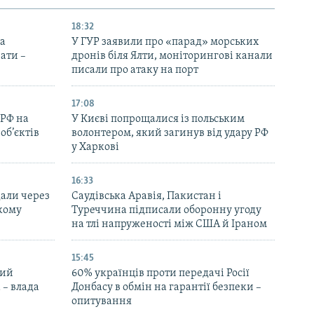
18:32
на
У ГУР заявили про «парад» морських
ати –
дронів біля Ялти, моніторингові канали
писали про атаку на порт
17:08
 РФ на
У Києві попрощалися із польським
об’єктів
волонтером, який загинув від удару РФ
у Харкові
16:33
дали через
Саудівська Аравія, Пакистан і
ькому
Туреччина підписали оборонну угоду
на тлі напруженості між США й Іраном
15:45
ний
60% українців проти передачі Росії
 – влада
Донбасу в обмін на гарантії безпеки –
опитування