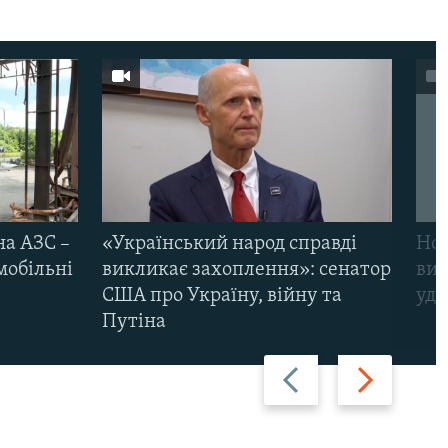
на АЗС –
«Український народ справді
Нов
мобільні
викликає захоплення»: сенатор
виж
США про Україну, війну та
уда
Путіна
Назад
Вперед