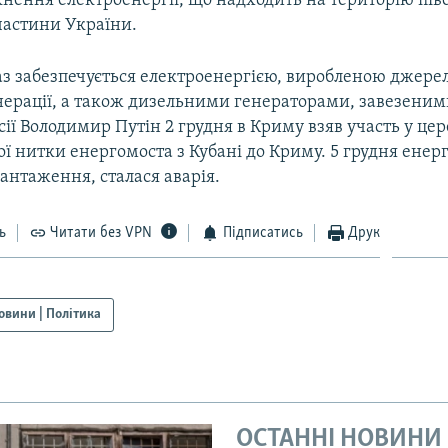
кнення електроенергії, що надходить на територію пів
частини України.
раз забезпечується електроенергією, виробленою джер
ерації, а також дизельними генераторами, завезеними 
ії Володимир Путін 2 грудня в Криму взяв участь у цер
ї нитки енергомоста з Кубані до Криму. 5 грудня енер
антаження, сталася аварія.
ь
Читати без VPN
Підписатись
Друк
овини | Політика
ОСТАННІ НОВИНИ