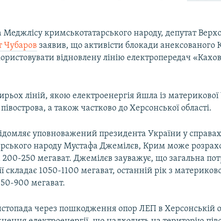
а Меджлісу кримськотатарського народу, депутат Верх
т Чубаров
заявив, що активісти блокади анексованого
користовувати відновлену лінію електропередач «Кахов
тирьох ліній, якою електроенергія йшла із материкової
півострова, а також частково до Херсонської області.
відомляє уповноважений президента України у справа
рського народу Мустафа Джемілєв, Крим може розрах
 200-250 мегават. Джемілєв зауважує, що загальна по
ї складає 1050-1100 мегават, останній рік з материков
850-900 мегават.
истопада через пошкодження опор ЛЕП в Херсонській о