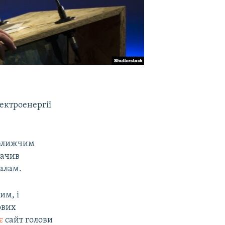
ектроенергії
йближчим
начив
алам.
им, і
ових
ує
сайт голови