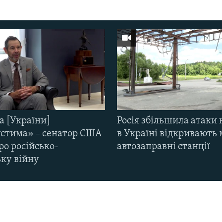
а [України]
Росія збільшила атаки 
стима» – сенатор США
в Україні відкривають 
ро російсько-
автозаправні станції
ьку війну