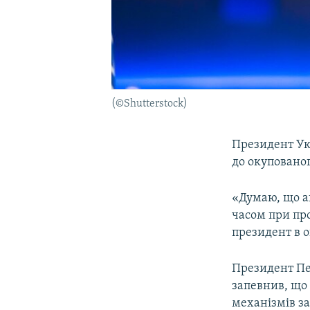
(©Shutterstock)
Президент Ук
до окупованог
«Думаю, що а
часом при пр
президент в 
Президент Пе
запевнив, що
механізмів з