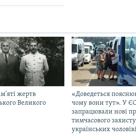
м'яті жертв
«Доведеться поясню
ького Великого
чому вони тут». У Є
запрацювали нові п
тимчасового захисту
українських чоловік