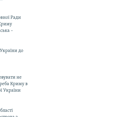
овної Ради
 Криму
ська –
 України до
х
овувати не
треба Криму в
ої України
бласті