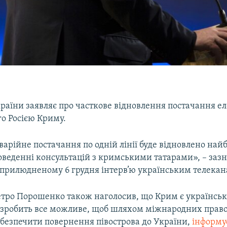
раїни заявляє про часткове відновлення постачання ел
о Росією Криму.
варійне постачання по одній лінії буде відновлено на
оведенні консультацій з кримськими татарами», – заз
оприлюдненому 6 грудня інтерв’ю українським телекан
тро Порошенко також наголосив, що Крим є українськ
 зробить все можливе, щоб шляхом міжнародних прав
абезпечити повернення півострова до України,
інформ