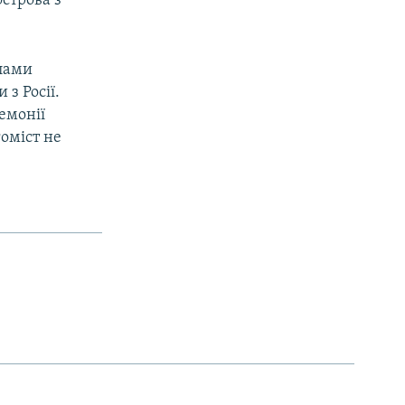
острова з
елами
з Росії.
емонії
гоміст не