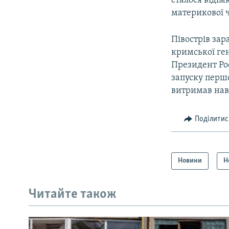
сталося відім
материкової 
Півострів за
кримської ген
Президент Рос
запуску першо
витримав нав
Поділитис
Новини
Н
Читайте також