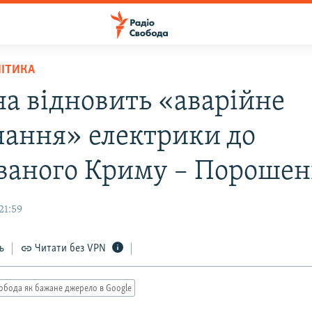
ЛІТИКА
на відновить «аварійне
чання» електрики до
ваного Криму – Порошен
21:59
ь
Читати без VPN
обода як бажане джерело в Google