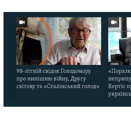
98-літній свідок Голодомору
«Поразк
про нинішню війну, Другу
неприпу
світову та «Сталінський голод»
Кертіс п
українс
КРИМ РЕАЛІЇ