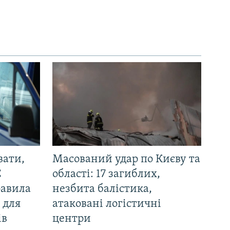
вати,
Масований удар по Києву та
С
області: 17 загиблих,
равила
незбита балістика,
 для
атаковані логістичні
ів
центри