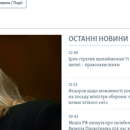
овини | Події
ОСТАННІ НОВИНИ
22:46
Іран стратив щонайменше 71
липні – правозахисники
21:52
Федоров щодо можливості по
на посаду міністра оборони: 
немає чіткого «ні»
20:41
Медіа РФ пишуть про загибел
Валерія Плохотнюка під час в