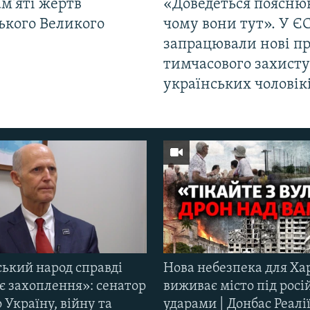
м'яті жертв
«Доведеться поясню
ького Великого
чому вони тут». У Є
запрацювали нові п
тимчасового захисту
українських чоловік
ський народ справді
Нова небезпека для Ха
є захоплення»: сенатор
виживає місто під рос
Україну, війну та
ударами | Донбас Реалі