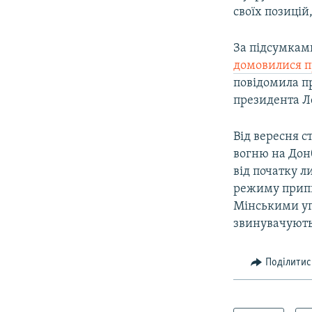
своїх позицій
За підсумками
домовилися п
повідомила пр
президента Л
Від вересня 
вогню на Дон
від початку 
режиму припи
Мінськими уг
звинувачують
Поділитис