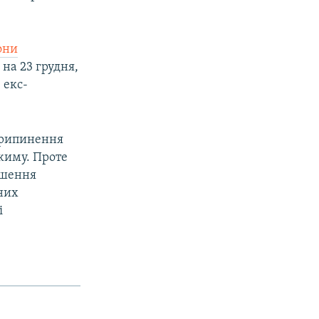
они
 на 23 грудня,
 екс-
припинення
жиму. Проте
ушення
них
і