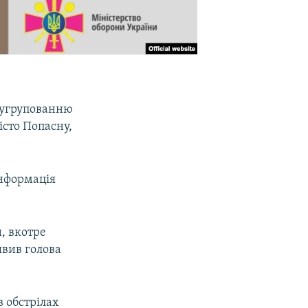
о угрупованню
істо Попасну,
інформація
, вкотре
явив голова
 обстрілах