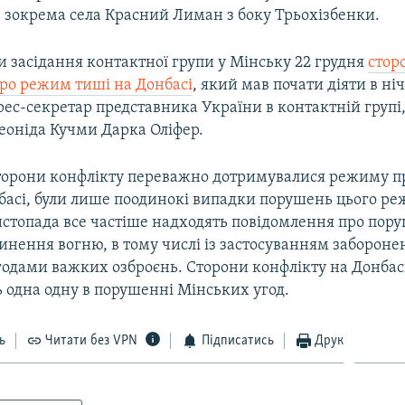
, зокрема села Красний Лиман з боку Трьохізбенки.
 засідання контактної групи у Мінську 22 грудня
стор
ро режим тиші на Донбасі
, який мав почати діяти в ніч
ес-секретар представника України в контактній групі,
еоніда Кучми Дарка Оліфер.
сторони конфлікту переважно дотримувалися режиму 
басі, були лише поодинокі випадки порушень цього ре
листопада все частіше надходять повідомлення про пор
нення вогню, в тому числі із застосуванням забороне
одами важких озброєнь. Сторони конфлікту на Донбас
 одна одну в порушенні Мінських угод.
ь
Читати без VPN
Підписатись
Друк