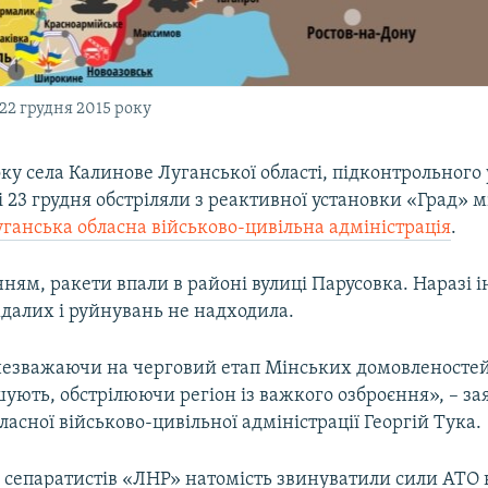
 22 грудня 2015 року
ку села Калинове Луганської області, підконтрольног
 23 грудня обстріляли з реактивної установки «Град» м
ганська обласна військово-цивільна адміністрація
.
ням, ракети впали в районі вулиці Парусовка. Наразі 
далих і руйнувань не надходила.
незважаючи на черговий етап Мінських домовленостей
шують, обстрілюючи регіон із важкого озброєння», – за
ласної військово-цивільної адміністрації Георгій Тука.
 сепаратистів «ЛНР» натомість звинуватили сили АТО в