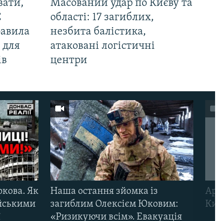
вати,
Масований удар по Києву та
С
області: 17 загиблих,
равила
незбита балістика,
 для
атаковані логістичні
ів
центри
ркова. Як
Наша остання зйомка із
Арм
ійськими
загиблим Олексієм Юковим:
Киї
ї
«Ризикуючи всім». Евакуація