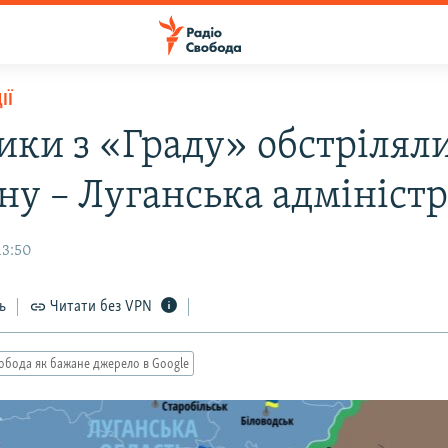
ІЇ
ики з «Граду» обстрілял
ну – Луганська адміністр
13:50
ь
Читати без VPN
обода як бажане джерело в Google