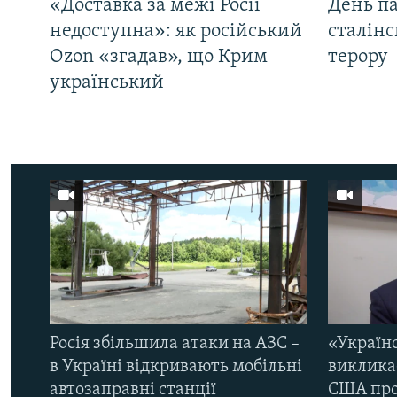
«Доставка за межі Росії
День па
недоступна»: як російський
сталінс
Ozon «згадав», що Крим
терору
український
Росія збільшила атаки на АЗС –
«Україн
в Україні відкривають мобільні
виклика
автозаправні станції
США про 