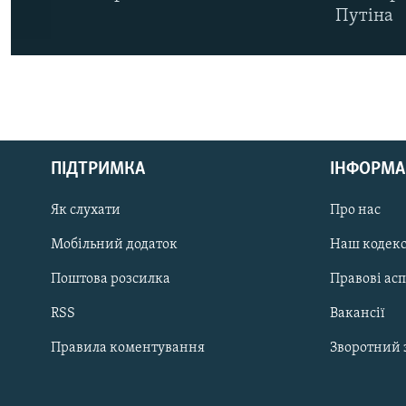
Путіна
КРИМ РЕАЛІЇ
РУС
ПІДТРИМКА
ІНФОРМА
УКР
КТАТ
Як слухати
Про нас
Мобільний додаток
Наш кодек
ДОЛУЧАЙСЯ!
Поштова розсилка
Правові ас
RSS
Вакансії
Правила коментування
Зворотний 
Усі сайти RFE/RL