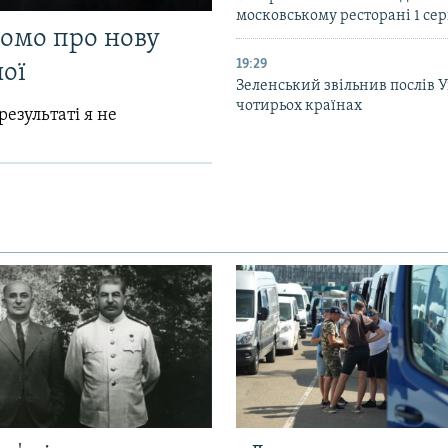
московському ресторані 1 се
домо про нову
19:29
ої
Зеленський звільнив послів 
чотирьох країнах
результаті я не