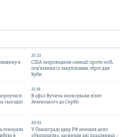
22:22
 людину в
США запровадили санкції проти осіб,
пов’язаних із закупівлями зброї для
Куби
21:16
вернутися
В офісі Вучича анонсували візит
на сьогодні
Зеленського до Сербії
20:01
ь генерала
У Павлограді удар РФ знищив депо
ибуху в
«Укрпошти», загинули дві працівниці –