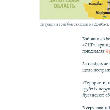
Ситуація в зоні бойових дій на Донбасі,
Бойовики з бо
«ЛНР», вранці
повідомляє
Лу
За повідомлен
щодо постраж
«Терористи, 
грубо їх пору
Луганської об
В угрупованні