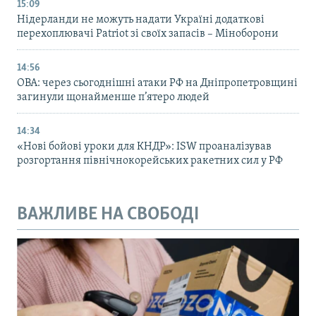
15:09
Нідерланди не можуть надати Україні додаткові
перехоплювачі Patriot зі своїх запасів – Міноборони
14:56
ОВА: через сьогоднішні атаки РФ на Дніпропетровщині
загинули щонайменше п’ятеро людей
14:34
«Нові бойові уроки для КНДР»: ISW проаналізував
розгортання північнокорейських ракетних сил у РФ
ВАЖЛИВЕ НА СВОБОДІ