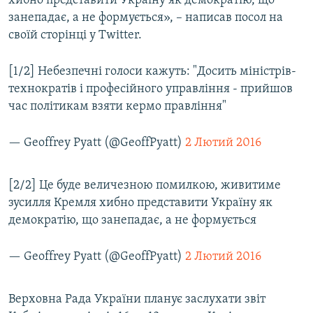
хибно представити Україну як демократію, що
Усі сайти RFE/RL
занепадає, а не формується», – написав посол на
своїй сторінці у Twitter.
[1/2] Небезпечні голоси кажуть: "Досить міністрів-
технократів і професійного управління - прийшов
час політикам взяти кермо правління"
— Geoffrey Pyatt (@GeoffPyatt)
2 Лютий 2016
[2/2] Це буде величезною помилкою, живитиме
зусилля Кремля хибно представити Україну як
демократію, що занепадає, а не формується
— Geoffrey Pyatt (@GeoffPyatt)
2 Лютий 2016
Верховна Рада України планує заслухати звіт