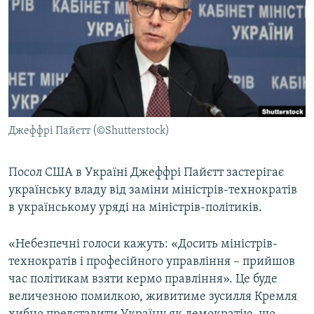
МУЛЬТИМЕДІА
ФОТО
СПЕЦПРОЄКТИ
ПОДКАСТИ
КРИМ РЕАЛІЇ
Джеффрі Пайєтт (©Shutterstock)
РУС
УКР
Посол США в Україні Джеффрі Пайєтт застерігає
українську владу від заміни міністрів-технократів
КТАТ
в українському уряді на міністрів-політиків.
ДОЛУЧАЙСЯ!
«Небезпечні голоси кажуть: «Досить міністрів-
технократів і професійного управління – прийшов
час політикам взяти кермо правління». Це буде
величезною помилкою, живитиме зусилля Кремля