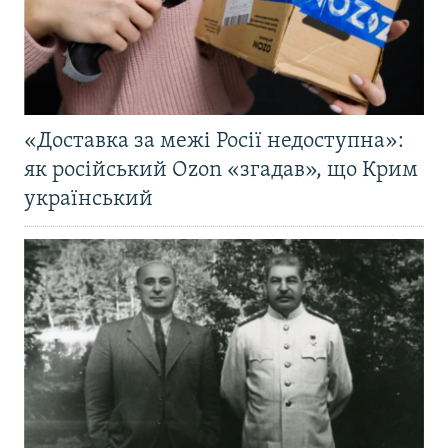
«Доставка за межі Росії недоступна»:
як російський Ozon «згадав», що Крим
український