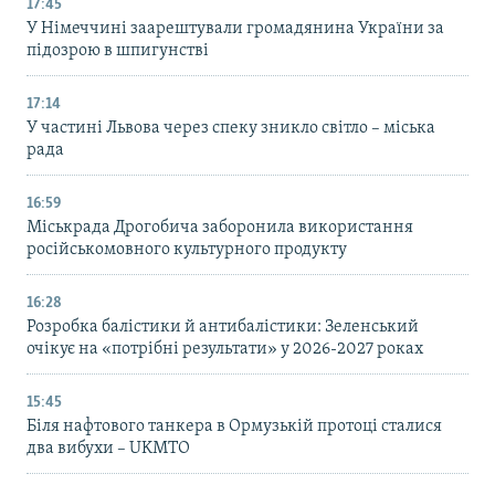
17:45
У Німеччині заарештували громадянина України за
підозрою в шпигунстві
17:14
У частині Львова через спеку зникло світло – міська
рада
16:59
Міськрада Дрогобича заборонила використання
російськомовного культурного продукту
16:28
Розробка балістики й антибалістики: Зеленський
очікує на «потрібні результати» у 2026-2027 роках
15:45
Біля нафтового танкера в Ормузькій протоці сталися
два вибухи – UKMTO