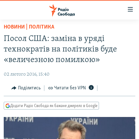
Доступність
посилання
Перейти
НОВИНИ | ПОЛІТИКА
до
РАДІО СВОБОДА – 70 РОКІВ
Посол США: заміна в уряді
основного
ВСЕ ЗА ДОБУ
матеріалу
технократів на політиків буде
СТАТТІ
Перейти
«величезною помилкою»
до
ВІЙНА
ПОЛІТИКА
основної
02 лютого 2016, 15:40
РОСІЙСЬКА «ФІЛЬТРАЦІЯ»
ЕКОНОМІКА
навігації
Перейти
Поділитись
Читати без VPN
ДОНБАС.РЕАЛІЇ
СУСПІЛЬСТВО
до
КРИМ.РЕАЛІЇ
КУЛЬТУРА
пошуку
Додати Радіо Свобода як бажане джерело в Google
ТИ ЯК?
СПОРТ
СХЕМИ
УКРАЇНА
КИТАЙ.ВИКЛИКИ
СВІТ