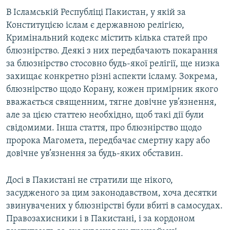
Усі сайти RFE/RL
В Ісламській Республіці Пакистан, у якій за
Конституцією іслам є державною релігією,
Кримінальний кодекс містить кілька статей про
блюзнірство. Деякі з них передбачають покарання
за блюзнірство стосовно будь-якої релігії, ще низка
захищає конкретно різні аспекти ісламу. Зокрема,
блюзнірство щодо Корану, кожен примірник якого
вважається священним, тягне довічне ув’язнення,
але за цією статтею необхідно, щоб такі дії були
свідомими. Інша стаття, про блюзнірство щодо
пророка Магомета, передбачає смертну кару або
довічне ув’язнення за будь-яких обставин.
Досі в Пакистані не стратили ще нікого,
засудженого за цим законодавством, хоча десятки
звинувачених у блюзнірстві були вбиті в самосудах.
Правозахисники і в Пакистані, і за кордоном