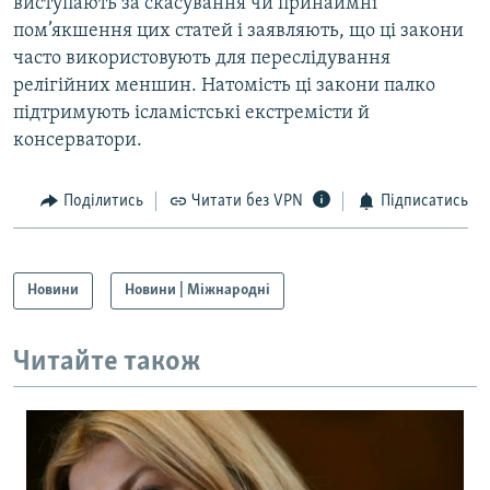
виступають за скасування чи принаймні
пом’якшення цих статей і заявляють, що ці закони
часто використовують для переслідування
релігійних меншин. Натомість ці закони палко
підтримують ісламістські екстремісти й
консерватори.
Поділитись
Читати без VPN
Підписатись
Новини
Новини | Міжнародні
Читайте також