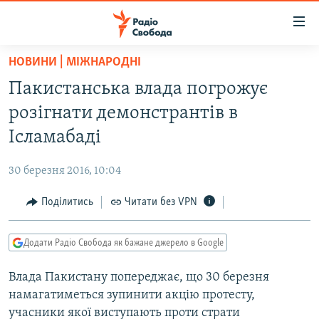
Доступність
посилання
Перейти
НОВИНИ | МІЖНАРОДНІ
до
РАДІО СВОБОДА – 70 РОКІВ
Пакистанська влада погрожує
основного
ВСЕ ЗА ДОБУ
матеріалу
розігнати демонстрантів в
СТАТТІ
Перейти
Ісламабаді
до
ВІЙНА
ПОЛІТИКА
основної
30 березня 2016, 10:04
РОСІЙСЬКА «ФІЛЬТРАЦІЯ»
ЕКОНОМІКА
навігації
Перейти
Поділитись
Читати без VPN
ДОНБАС.РЕАЛІЇ
СУСПІЛЬСТВО
до
КРИМ.РЕАЛІЇ
КУЛЬТУРА
пошуку
Додати Радіо Свобода як бажане джерело в Google
ТИ ЯК?
СПОРТ
Влада Пакистану попереджає, що 30 березня
СХЕМИ
УКРАЇНА
намагатиметься зупинити акцію протесту,
КИТАЙ.ВИКЛИКИ
СВІТ
учасники якої виступають проти страти