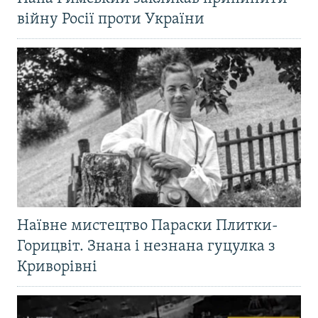
війну Росії проти України
Наївне мистецтво Параски Плитки-
Горицвіт. Знана і незнана гуцулка з
Криворівні