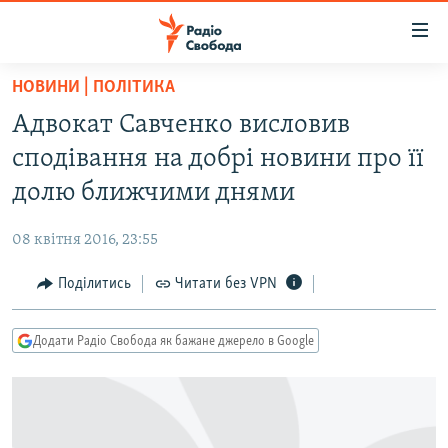
Доступність
посилання
Перейти
НОВИНИ | ПОЛІТИКА
до
РАДІО СВОБОДА – 70 РОКІВ
Адвокат Савченко висловив
основного
ВСЕ ЗА ДОБУ
матеріалу
сподівання на добрі новини про її
СТАТТІ
Перейти
долю ближчими днями
до
ВІЙНА
ПОЛІТИКА
основної
08 квітня 2016, 23:55
РОСІЙСЬКА «ФІЛЬТРАЦІЯ»
ЕКОНОМІКА
навігації
Перейти
Поділитись
Читати без VPN
ДОНБАС.РЕАЛІЇ
СУСПІЛЬСТВО
до
КРИМ.РЕАЛІЇ
КУЛЬТУРА
пошуку
Додати Радіо Свобода як бажане джерело в Google
ТИ ЯК?
СПОРТ
СХЕМИ
УКРАЇНА
КИТАЙ.ВИКЛИКИ
СВІТ