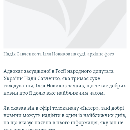
МУЛЬТИМЕДІА
ФОТО
СПЕЦПРОЄКТИ
ПОДКАСТИ
КРИМ РЕАЛІЇ
Надія Савченко та Ілля Новиков на суді, архівне фото
РУС
УКР
Адвокат засудженої в Росії народного депутата
України Надії Савченко, яка тримає сухе
КТАТ
голодування, Ілля Новиков заявив, що чекає добрих
новин про її долю вже найближчим часом.
ДОЛУЧАЙСЯ!
Як сказав він в ефірі телеканалу «Інтер», такі добрі
новини можуть надійти в один із найближчих днів,
на що вказує наявна в нього інформація, яку він не