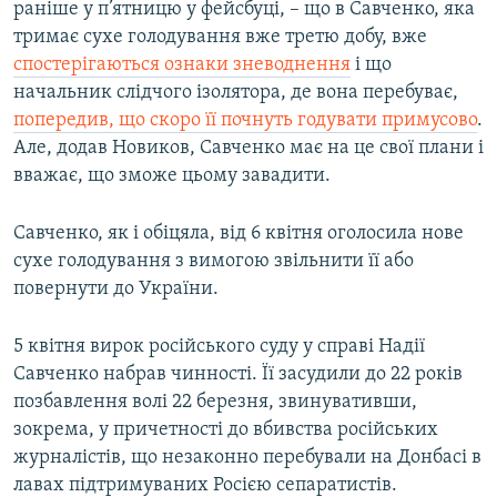
раніше у п’ятницю у фейсбуці, – що в Савченко, яка
тримає сухе голодування вже третю добу, вже
спостерігаються ознаки зневоднення
і що
начальник слідчого ізолятора, де вона перебуває,
попередив, що скоро її почнуть годувати примусово
.
Але, додав Новиков, Савченко має на це свої плани і
вважає, що зможе цьому завадити.
Савченко, як і обіцяла, від 6 квітня оголосила нове
сухе голодування з вимогою звільнити її або
повернути до України.
5 квітня вирок російського суду у справі Надії
Савченко набрав чинності. Її засудили до 22 років
позбавлення волі 22 березня, звинувативши,
зокрема, у причетності до вбивства російських
журналістів, що незаконно перебували на Донбасі в
лавах підтримуваних Росією сепаратистів.