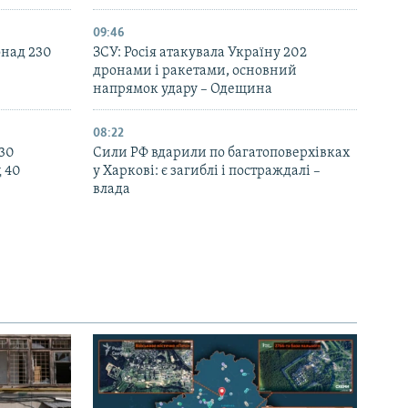
09:46
онад 230
ЗСУ: Росія атакувала Україну 202
дронами і ракетами, основний
напрямок удару – Одещина
08:22
130
Сили РФ вдарили по багатоповерхівках
д 40
у Харкові: є загиблі і постраждалі –
влада