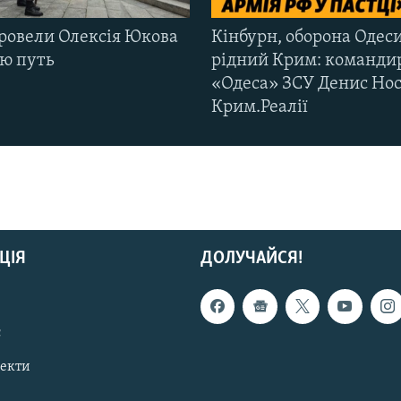
ровели Олексія Юкова
Кінбурн, оборона Одеси
ню путь
рідний Крим: команди
«Одеса» ЗСУ Денис Нос
Крим.Реалії
ЦІЯ
ДОЛУЧАЙСЯ!
с
пекти