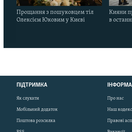
Прощання з пошуковцем тіл
Кияни п
Олексієм Юковим у Києві
в остан
КРИМ РЕАЛІЇ
РУС
ПІДТРИМКА
ІНФОРМА
УКР
КТАТ
Як слухати
Про нас
Мобільний додаток
Наш кодек
ДОЛУЧАЙСЯ!
Поштова розсилка
Правові ас