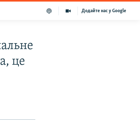
Додайте нас у Google
нальне
, це