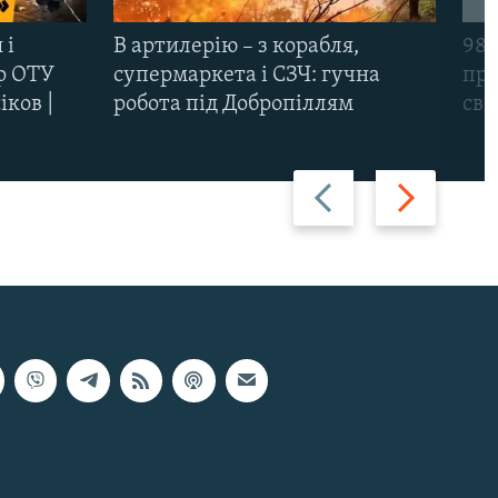
 і
В артилерію – з корабля,
98-
р ОТУ
супермаркета і СЗЧ: гучна
про
іков |
робота під Добропіллям
сві
Назад
Вперед