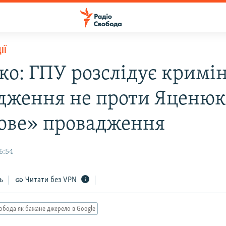
ІЇ
ко: ГПУ розслідує кримі
дження не проти Яценюка
ове» провадження
6:54
ь
Читати без VPN
обода як бажане джерело в Google