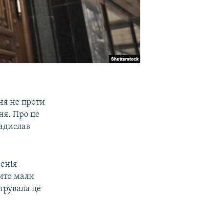
ня не проти
ня. Про це
ладислав
сенія
бито мали
струвала це