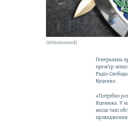
(©Shutterstock)
Генеральна п
прем’єр-міні
Радіо Свобод
Куценко.
«Потрібно роз
Яценюка. У на
місце такі об
провадження н