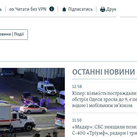
ь
Читати без VPN
Підписатись
Друк
овини | Події
ОСТАННІ НОВИНИ
12:58
Кіпер: кількість постраждали
обстріл Одеси зросла до 9, є п
водою і мобільним зв’язком
11:50
«Мадяр»: СБС знищили пози
С-400 «Тріумф», радари і три