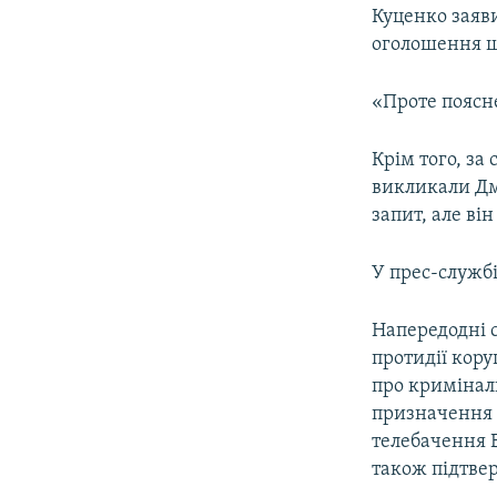
Куценко заяви
оголошення що
«Проте поясне
Крім того, за
викликали Дм
запит, але він
У прес-служб
Напередодні с
протидії кору
про кримінал
призначення 
телебачення 
також підтвер