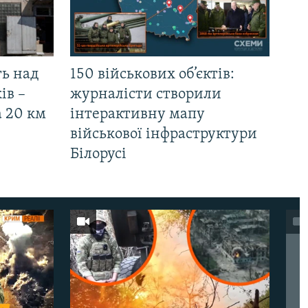
ть над
150 військових об’єктів:
ів –
журналісти створили
а 20 км
інтерактивну мапу
військової інфраструктури
Білорусі