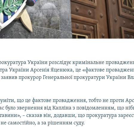
рокуратура України розслідує кримінальне проваджен
стра України Арсенія Яценюка, це «фактове проваджен
а заявив прокурор Генеральної прокуратури України В
уміти, що це фактове провадження, тобто не проти Ар
с було звернення від Капліна з повідомленням, що ні
ставини», – сказав він, додавши, що прокуратура зареє
е самостійно, а за рішенням суду.