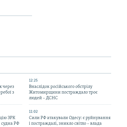
12:25
х через
Внаслідок російського обстрілу
еребої з
Житомирщини постраждало троє
людей – ДСНС
11:02
цію ЗРК
Сили РФ атакували Одесу: є руйнування
 судна РФ
і постраждалі, зникло світло – влада