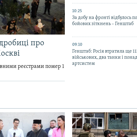
10:25
За добу на фронті відбулось п
бойових зіткнень – Генштаб
одробиці про
09:10
Генштаб: Росія втратила ще 1
Москві
військових, два танки і пона
артсистем
авними реєстрами помер 1