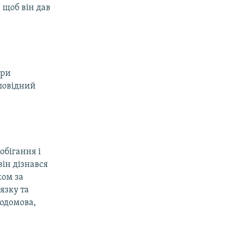
 щоб він дав
ури
повідний
обігання і
 він дізнався
ком за
язку та
родомова,