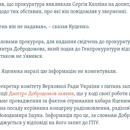
в, що прокуратура викликала Сергія Капліна на допит,
до тих обставин, про які він повідомляв у зверненні.
нь він не надавав», – сказав Куценко.
 словами прокурора, для надання свідчень до прокурат
итра Добродомова, який подав до Генпрокуратури від
 також не з’явився.
і Яценюка наразі цю інформацію не коментували.
екретар комітету Верховної Ради України з питань зап
пції
Дмитро Добродомов заявив
, що у ході своєї роботи
ьне провадження за фактом отримання хабара Яценю
на посаду керівника концерну радіомовлення, радіозв’
Володимира Іщука. Інформація про це, за словами Доб
джується у відповіді на його запит до ГПУ.