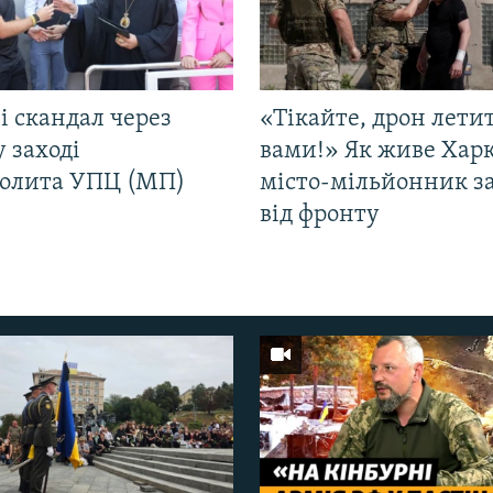
і скандал через
«Тікайте, дрон лети
у заході
вами!» Як живе Харк
олита УПЦ (МП)
місто-мільйонник з
від фронту