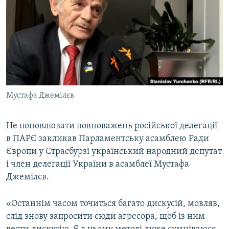
МУЛЬТИМЕДІА
ФОТО
СПЕЦПРОЄКТИ
ПОДКАСТИ
КРИМ РЕАЛІЇ
Мустафа Джемілєв
РУС
УКР
Не поновлювати повноважень російської делегації
в ПАРЄ закликав Парламентську асамблею Ради
КТАТ
Європи у Страсбурзі український народний депутат
і член делегації України в асамблеї Мустафа
ДОЛУЧАЙСЯ!
Джемілєв.
«Останнім часом точиться багато дискусій, мовляв,
слід знову запросити сюди агресора, щоб із ним