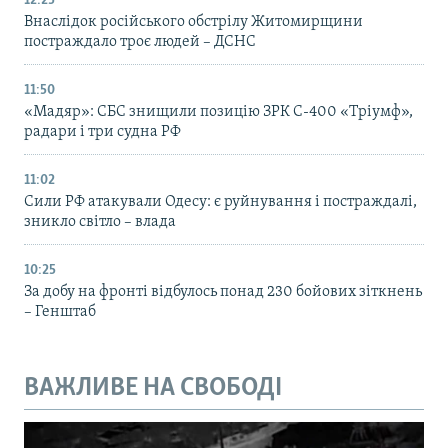
12:25
Внаслідок російського обстрілу Житомирщини
постраждало троє людей – ДСНС
11:50
«Мадяр»: СБС знищили позицію ЗРК С-400 «Тріумф»,
радари і три судна РФ
11:02
Сили РФ атакували Одесу: є руйнування і постраждалі,
зникло світло – влада
10:25
За добу на фронті відбулось понад 230 бойових зіткнень
– Генштаб
ВАЖЛИВЕ НА СВОБОДІ