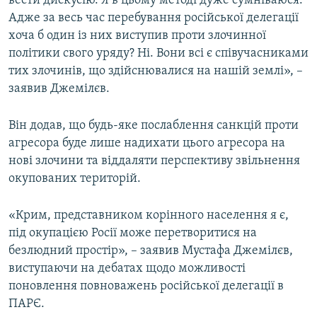
вести дискусію. Я в цьому методі дуже сумніваюся.
Усі сайти RFE/RL
Адже за весь час перебування російської делегації
хоча б один із них виступив проти злочинної
політики свого уряду? Ні. Вони всі є співучасниками
тих злочинів, що здійснювалися на нашій землі», –
заявив Джемілєв.
Він додав, що будь-яке послаблення санкцій проти
агресора буде лише надихати цього агресора на
нові злочини та віддаляти перспективу звільнення
окупованих територій.
«Крим, представником корінного населення я є,
під окупацією Росії може перетворитися на
безлюдний простір», – заявив Мустафа Джемілєв,
виступаючи на дебатах щодо можливості
поновлення повноважень російської делегації в
ПАРЄ.