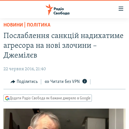
Доступність
посилання
Перейти
НОВИНИ | ПОЛІТИКА
до
РАДІО СВОБОДА – 70 РОКІВ
Послаблення санкцій надихатиме
основного
ВСЕ ЗА ДОБУ
матеріалу
агресора на нові злочини –
СТАТТІ
Перейти
Джемілєв
до
ВІЙНА
ПОЛІТИКА
основної
22 червня 2016, 21:40
РОСІЙСЬКА «ФІЛЬТРАЦІЯ»
ЕКОНОМІКА
навігації
Перейти
Поділитись
Читати без VPN
ДОНБАС.РЕАЛІЇ
СУСПІЛЬСТВО
до
КРИМ.РЕАЛІЇ
КУЛЬТУРА
пошуку
Додати Радіо Свобода як бажане джерело в Google
ТИ ЯК?
СПОРТ
СХЕМИ
УКРАЇНА
КИТАЙ.ВИКЛИКИ
СВІТ