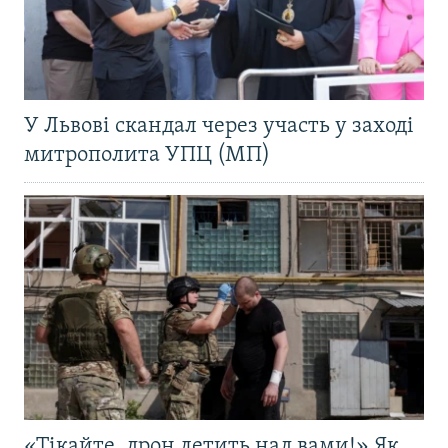
У Львові скандал через участь у заході
митрополита УПЦ (МП)
«Тікайте, дрон летить над вами!» Як