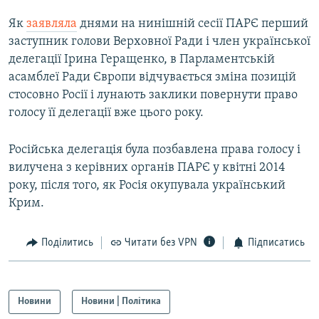
Як
заявляла
днями на нинішній сесії ПАРЄ перший
заступник голови Верховної Ради і член української
делегації Ірина Геращенко, в Парламентській
асамблеї Ради Європи відчувається зміна позицій
стосовно Росії і лунають заклики повернути право
голосу її делегації вже цього року.
Російська делегація була позбавлена права голосу і
вилучена з керівних органів ПАРЄ у квітні 2014
року, після того, як Росія окупувала український
Крим.
Поділитись
Читати без VPN
Підписатись
Новини
Новини | Політика