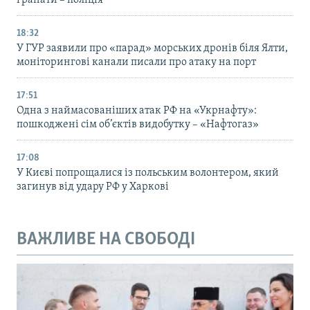
гранати – поліція
18:32
У ГУР заявили про «парад» морських дронів біля Ялти,
моніторингові канали писали про атаку на порт
17:51
Одна з наймасованіших атак РФ на «Укрнафту»:
пошкоджені сім об’єктів видобутку – «Нафтогаз»
17:08
У Києві попрощалися із польським волонтером, який
загинув від удару РФ у Харкові
ВАЖЛИВЕ НА СВОБОДІ