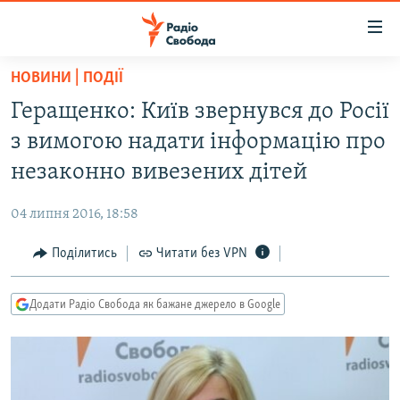
Доступність
посилання
Перейти
НОВИНИ | ПОДІЇ
до
РАДІО СВОБОДА – 70 РОКІВ
Геращенко: Київ звернувся до Росії
основного
ВСЕ ЗА ДОБУ
матеріалу
з вимогою надати інформацію про
СТАТТІ
Перейти
незаконно вивезених дітей
до
ВІЙНА
ПОЛІТИКА
основної
04 липня 2016, 18:58
РОСІЙСЬКА «ФІЛЬТРАЦІЯ»
ЕКОНОМІКА
навігації
Перейти
Поділитись
Читати без VPN
ДОНБАС.РЕАЛІЇ
СУСПІЛЬСТВО
до
КРИМ.РЕАЛІЇ
КУЛЬТУРА
пошуку
Додати Радіо Свобода як бажане джерело в Google
ТИ ЯК?
СПОРТ
СХЕМИ
УКРАЇНА
КИТАЙ.ВИКЛИКИ
СВІТ