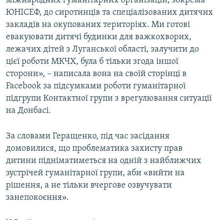
міжнародних гуманітарних організацій, зокрема
Усі сайти RFE/RL
ЮНІСЕФ, до сиротинців та спеціалізованих дитячих
закладів на окупованих територіях. Ми готові
евакуювати дитячі будинки для важкохворих,
лежачих дітей з Луганської області, залучити до
цієї роботи МКЧХ, була б тільки згода іншої
сторони», – написала вона на своїй сторінці в
Facebook за підсумками роботи гуманітарної
підгрупи Контактної групи з врегулювання ситуації
на Донбасі.
За словами Геращенко, під час засідання
домовилися, що проблематика захисту прав
дитини підніматиметься на одній з найближчих
зустрічей гуманітарної групи, аби «вийти на
рішення, а не тільки вчергове озвучувати
занепокоєння».