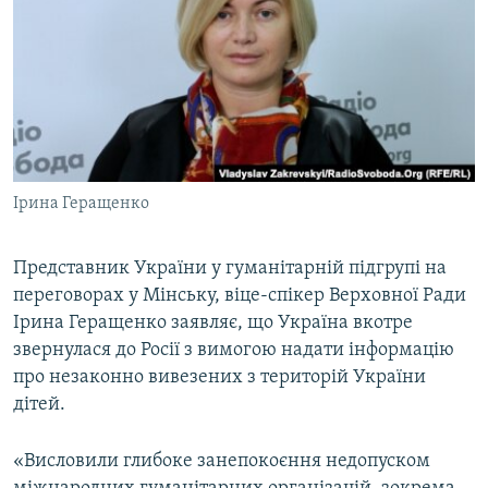
МУЛЬТИМЕДІА
ФОТО
СПЕЦПРОЄКТИ
ПОДКАСТИ
КРИМ РЕАЛІЇ
Ірина Геращенко
РУС
УКР
Представник України у гуманітарній підгрупі на
переговорах у Мінську, віце-спікер Верховної Ради
КТАТ
Ірина Геращенко заявляє, що Україна вкотре
звернулася до Росії з вимогою надати інформацію
ДОЛУЧАЙСЯ!
про незаконно вивезених з територій України
дітей.
«Висловили глибоке занепокоєння недопуском