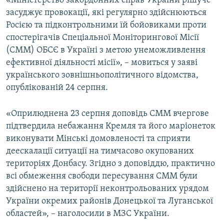
«Міністерство закордонних справ України рішуче
Усі сайти RFE/RL
засуджує провокації, які регулярно здійснюються
Росією та підконтрольними їй бойовиками проти
спостерігачів Спеціальної Моніторингової Місії
(СММ) ОБСЄ в Україні з метою унеможливлення
ефективної діяльності місії», – мовиться у заяві
українського зовнішньополітичного відомства,
опублікованій 24 серпня.
«Оприлюднена 23 серпня доповідь СММ вчергове
підтвердила небажання Кремля та його маріонеток
виконувати Мінські домовленості та сприяти
деескалації ситуації на тимчасово окупованих
територіях Донбасу. Згідно з доповіддю, практично
всі обмеження свободи пересування СММ були
здійснено на території неконтрольованих урядом
України окремих районів Донецької та Луганської
областей», – наголосили в МЗС України.