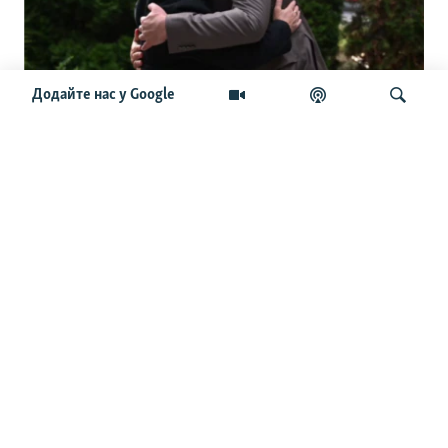
Додайте нас у Google
Зеленський у Сербії. «Сподіваємося на
зміну ставлення Белграда до Києва».
Чого очікують від візиту
Шукати
ОСТАННІ НОВИНИ
22:49
Війська РФ атакували лікарню в центрі Херсона,
постраждали чотири медпрацівниці – МВА
22:30
Нафтовий гігант ОАЕ заявляє, що атаки суттєво