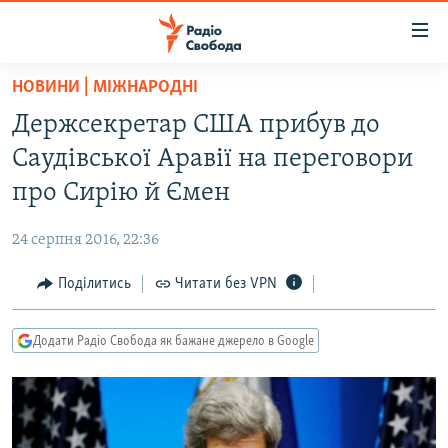
Доступність
посилання
Перейти
НОВИНИ | МІЖНАРОДНІ
до
РАДІО СВОБОДА – 70 РОКІВ
Держсекретар США прибув до
основного
ВСЕ ЗА ДОБУ
матеріалу
Саудівської Аравії на переговори
СТАТТІ
Перейти
про Сирію й Ємен
до
ВІЙНА
ПОЛІТИКА
основної
24 серпня 2016, 22:36
РОСІЙСЬКА «ФІЛЬТРАЦІЯ»
ЕКОНОМІКА
навігації
Перейти
Поділитись
Читати без VPN
ДОНБАС.РЕАЛІЇ
СУСПІЛЬСТВО
до
КРИМ.РЕАЛІЇ
КУЛЬТУРА
пошуку
Додати Радіо Свобода як бажане джерело в Google
ТИ ЯК?
СПОРТ
СХЕМИ
УКРАЇНА
КИТАЙ.ВИКЛИКИ
СВІТ