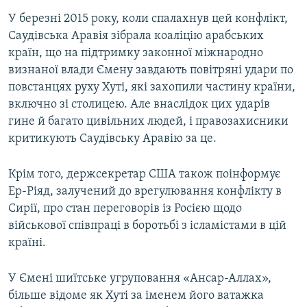
Усі сайти RFE/RL
У березні 2015 року, коли спалахнув цей конфлікт,
Саудівська Аравія зібрала коаліцію арабських
країн, що на підтримку законної міжнародно
визнаної влади Ємену завдають повітряні удари по
повстанцях руху Хуті, які захопили частину країни,
включно зі столицею. Але внаслідок цих ударів
гине й багато цивільних людей, і правозахисники
критикують Саудівську Аравію за це.
Крім того, держсекретар США також поінформує
Ер-Ріяд, залучений до врегулювання конфлікту в
Сирії, про стан переговорів із Росією щодо
військової співпраці в боротьбі з ісламістами в цій
країні.
У Ємені шиїтське угруповання «Ансар-Аллах»,
більше відоме як Хуті за іменем його ватажка