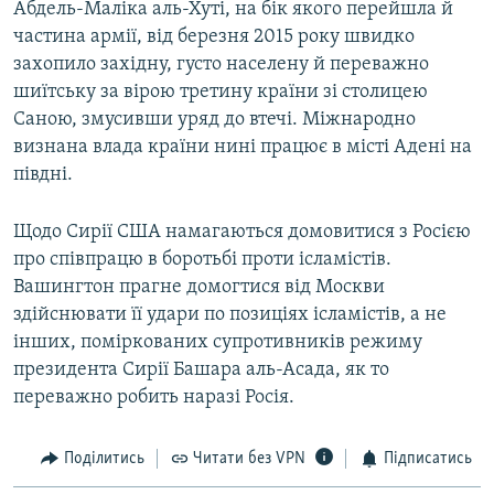
Абдель-Маліка аль-Хуті, на бік якого перейшла й
частина армії, від березня 2015 року швидко
захопило західну, густо населену й переважно
шиїтську за вірою третину країни зі столицею
Саною, змусивши уряд до втечі. Міжнародно
визнана влада країни нині працює в місті Адені на
півдні.
Щодо Сирії США намагаються домовитися з Росією
про співпрацю в боротьбі проти ісламістів.
Вашингтон прагне домогтися від Москви
здійснювати її удари по позиціях ісламістів, а не
інших, поміркованих супротивників режиму
президента Сирії Башара аль-Асада, як то
переважно робить наразі Росія.
Поділитись
Читати без VPN
Підписатись