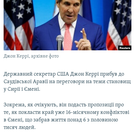
МУЛЬТИМЕДІА
ФОТО
СПЕЦПРОЄКТИ
ПОДКАСТИ
КРИМ РЕАЛІЇ
Джон Керрі, архівне фото
РУС
УКР
Державний секретар США Джон Керрі прибув до
Саудівської Аравії на переговори на теми становищ
КТАТ
у Сирії і Ємені.
ДОЛУЧАЙСЯ!
Зокрема, як очікують, він подасть пропозиції про
те, як покласти край уже 16-місячному конфліктові
в Ємені, що забрав життя понад 6 з половиною
тисяч людей.