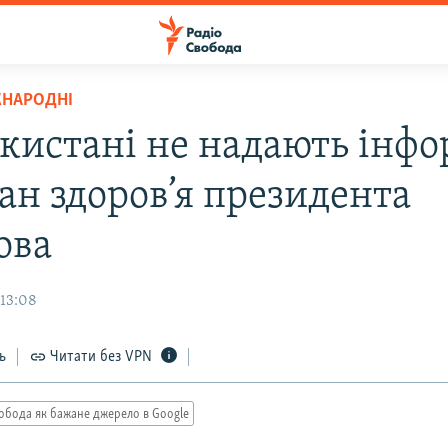
ЖНАРОДНІ
екистані не надають інфо
ан здоров’я президента
ова
 13:08
ь
Читати без VPN
обода як бажане джерело в Google