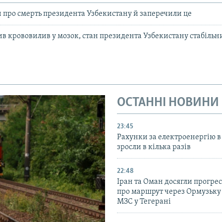
 про смерть президента Узбекистану й заперечили це
в крововилив у мозок, стан президента Узбекистану стабільн
ОСТАННІ НОВИНИ
23:45
Рахунки за електроенергію в
зросли в кілька разів
22:48
Іран та Оман досягли прогресу
про маршрут через Ормузьку 
МЗС у Тегерані