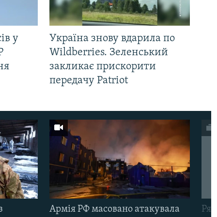
ів у
Україна знову вдарила по
Р
Wildberries. Зеленський
ня
закликає прискорити
передачу Patriot
з
Армія РФ масовано атакувала
Рят