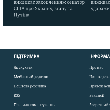
викликає захоплення»: сенатор
виживає
США про Україну, війну та
ударами 
Путіна
КРИМ РЕАЛІЇ
РУС
ПІДТРИМКА
ІНФОРМА
УКР
КТАТ
Як слухати
Про нас
Мобільний додаток
Наш кодек
ДОЛУЧАЙСЯ!
Поштова розсилка
Правові ас
RSS
Вакансії
Правила коментування
Зворотний 