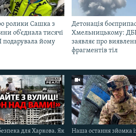
ро ролики Сашка з
Детонація боєприпас
ни об’єднала тисячі
Хмельницькому: ДБ
І подарувала йому
заявляє про виявлен
фрагментів тіл
езпека для Харкова. Як
Наша остання зйомка і