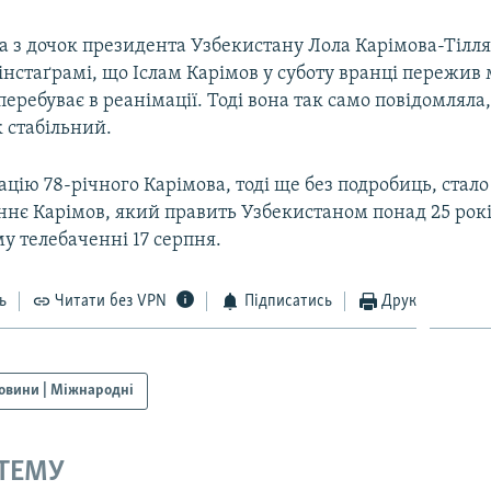
а з дочок президента Узбекистану Лола Карімова-Тілл
інстаґрамі, що Іслам Карімов у суботу вранці пережив
перебуває в реанімації. Тоді вона так само повідомляла
 стабільний.
цію 78-річного Карімова, тоді ще без подробиць, стало
ннє Карімов, який править Узбекистаном понад 25 років
у телебаченні 17 серпня.
ь
Читати без VPN
Підписатись
Друк
овини | Міжнародні
 ТЕМУ