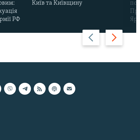
овим:
Київ та Київщину
пов
куація
Про
рмії РФ
Яр
Назад
Вперед