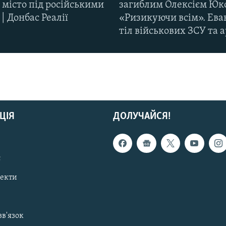
 місто під російськими
загиблим Олексієм Юк
| Донбас Реалії
«Ризикуючи всім». Ева
тіл військових ЗСУ та а
ЦІЯ
ДОЛУЧАЙСЯ!
с
пекти
зв'язок