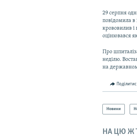
29 серпня одн
повідомила в 
крововилив і 
оцінювався як
Про шпиталіза
неділю. Воста
на державном
Поділитис
Новини
Н
НА ЦЮ Ж