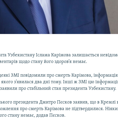
нта Узбекистану Іслама Карімова залишається невідом
ентарів щодо стану його здоров’я немає.
деякі ЗМІ повідомили про смерть Карімова, інформація
якого з’явилася два дні тому. Інші ж ЗМІ цю інформац
 заявили про стабільний стан президента Узбекистану.
ького президента Дмитро Пєсков заявив, що в Кремлі в
домлення про смерть Карімова не підтвердилися. Ніяк
го стану немає, додав Пєсков.