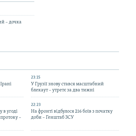
ий – дочка
23:15
 Ірані
У Грузії знову стався масштабний
блекаут – утретє за два тижні
22:23
 в угоді
На фронті відбулося 216 боїв з початку
протоку –
доби – Генштаб ЗСУ