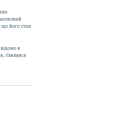
яєва
 мозковий
, що його стан
 відомо в
, з’являвся