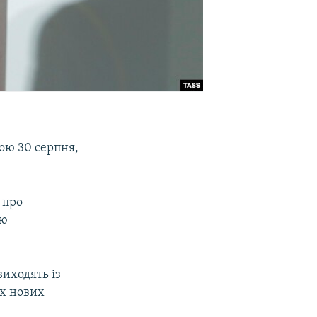
ою 30 серпня,
 про
ію
иходять із
их нових