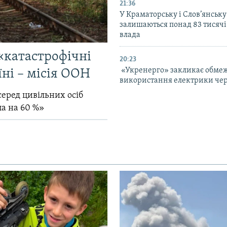
21:36
У Краматорську і Слов’янську
залишаються понад 83 тисячі
влада
«катастрофічні
20:23
«Укренерго» закликає обме
їні – місія ООН
використання електрики чер
серед цивільних осіб
ла на 60 %»