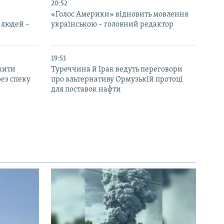
20:52
«Голос Америки» відновить мовлення
 людей –
українською – головний редактор
19:51
жити
Туреччина й Ірак ведуть переговори
ез спеку
про альтернативу Ормузькій протоці
для поставок нафти