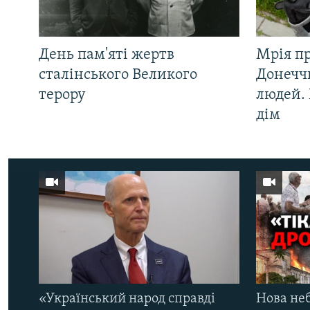
День пам'яті жертв
Мрія п
сталінського Великого
Донеччи
терору
людей. 
дім
«Український народ справді
Нова неб