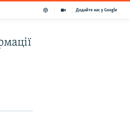
Додайте нас у Google
рмації