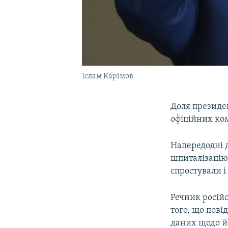
Іслам Карімов
Доля президе
офіційних ком
Напередодні 
шпиталізацію 
спростували і
Речник російс
того, що пові
даних щодо йо